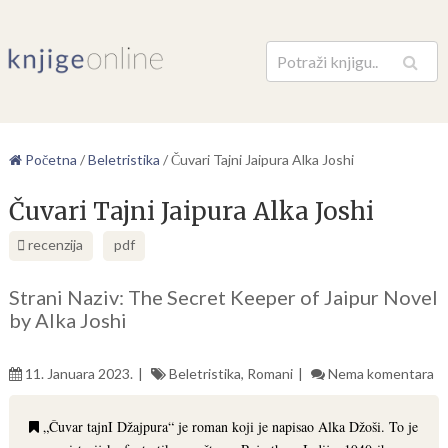
Pretraga
Početna
/
Beletristika
/
Čuvari Tajni Jaipura Alka Joshi
Čuvari Tajni Jaipura Alka Joshi
recenzija
pdf
Strani Naziv: The Secret Keeper of Jaipur Novel
by Alka Joshi
11. Januara 2023.
Beletristika
,
Romani
Nema komentara
„Čuvar tajnI Džajpura“ je roman koji je napisao Alka Džoši. To je