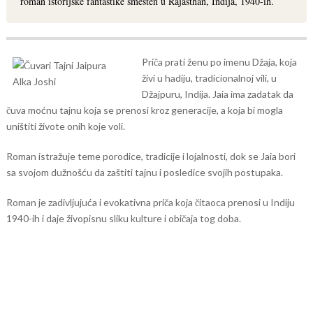
roman istorijske fantastike smešten u Rajasthan, Indija, 1940-ih.
Priča prati ženu po imenu Džaja, koja
živi u hadiju, tradicionalnoj vili, u
Džajpuru, Indija. Jaia ima zadatak da
čuva moćnu tajnu koja se prenosi kroz generacije, a koja bi mogla
uništiti živote onih koje voli.
Roman istražuje teme porodice, tradicije i lojalnosti, dok se Jaia bori
sa svojom dužnošću da zaštiti tajnu i posledice svojih postupaka.
Roman je zadivljujuća i evokativna priča koja čitaoca prenosi u Indiju
1940-ih i daje živopisnu sliku kulture i običaja tog doba.