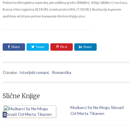
Poštarina (Besplatna isporuka, porudžbina preko 3000din): Srbija 180din Crna Gora,
Bosna i Hercegovina (8,5 EUR), inostranstvo DHL (7,5 EUR) |
Realizacija kupovine
podržana od strane partner kompanije Korisna Knjiga d.o.o
Share
Tweet
Pin it
Share
Oznake:
Istorijski romani
,
Romantika
Slične Knjige
Muškarci Se Ne Mogu Silovati
Od Merta Tikanen
0