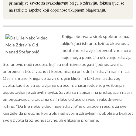
primenljive savete za svakodnevnu brigu o zdravlju, fokusirajući se
na različite aspekte koji doprinose ukupnom blagostanju.
Knjiga obuhvata širok spektar tema,
uključujući ishranu, fizičku aktivnost,
mentalno zdravlje i preventivne mere
koje mogu pomoći u očuvanju zdravlja.
Stefanović nudi recepte koji su nutritivno bogati i jednostavni za
pripremu, ističući važnost konzumiranja prirodnih i zdravih namirnica.
Osim ishrane, knjiga se bavi i drugim ključnim faktorima zdravog
života, kao što su upravljanje stresom, značaj redovnog vežbanja i
uspostavljanje zdravih navika. Saveti su napisani na pristupačan način,
omogućavajući čitaocima da ih lako uključe u svoju svakodnevnu
rutinu.
“Da li je neko video moje zdravlje” je dragocen resurs za sve
koji žele da preuzmu kontrolu nad svojim zdravljem i poboljšaju kvalitet
svog života kroz jednostavne, ali efikasne promene.