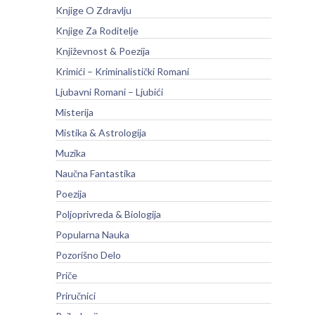
Knjige O Zdravlju
Knjige Za Roditelje
Književnost & Poezija
Krimići – Kriminalistički Romani
Ljubavni Romani – Ljubići
Misterija
Mistika & Astrologija
Muzika
Naučna Fantastika
Poezija
Poljoprivreda & Biologija
Popularna Nauka
Pozorišno Delo
Priče
Priručnici