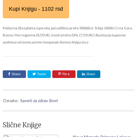
Kupi Knjigu - 1102 rsd
Poštarina (Besplatna isporuka, porudžbina preko 3000din): Srbija 180din Crna Gora,
Bosna i Hercegovina (8,5 EUR), inostranstvo DHL (7,5 EUR) |
Realizacija kupovine
podržana od strane partner kompanije Korisna Knjiga d.o.o
Share
Tweet
Pin it
Share
Oznake:
Saveti za zdrav život
Slične Knjige
Nove Metode Primene Lekova