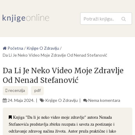
Pretraga
Početna
/
Knjige O Zdravlju
/
Da Li Je Neko Video Moje Zdravlje Od Nenad Stefanović
Da Li Je Neko Video Moje Zdravlje
Od Nenad Stefanović
recenzija
pdf
24. Maja 2024.
Knjige O Zdravlju
Nema komentara
Knjiga "Da li je neko video moje zdravlje" autora Nenada
Stefanovića predstavlja zbirku recepata i saveta za postizanje i
održavanje zdravog načina života. Autor pruža praktične i lako