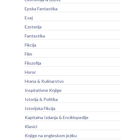
Epska Fantastika
Esej
Ezoterija
Fantastika
Fikcija
Film
Filozofija
Horor
Hrana & Kulinarstvo
Inspirativne Knjige
Istorija & Politika
Istorijska Fikcija
Kapitalna Izdanja & Enciklopedije
Klasici
Knjige na engleskom jeziku