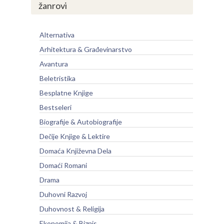
žanrovi
Alternativa
Arhitektura & Građevinarstvo
Avantura
Beletristika
Besplatne Knjige
Bestseleri
Biografije & Autobiografije
Dečije Knjige & Lektire
Domaća Književna Dela
Domaći Romani
Drama
Duhovni Razvoj
Duhovnost & Religija
Ekonomija & Biznis