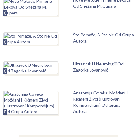
Od Snežana M. Cupara
0
Što Pomaže, A Što Ne Od Grupa
Autora
0
Ultrazvuk U Neurologiji Od
Zagorka Jovanović
0
Anatomija Čoveka: Moždani I
Kičmeni Živci (Ilustrovani
Kompendijum) Od Grupa
Autora
0