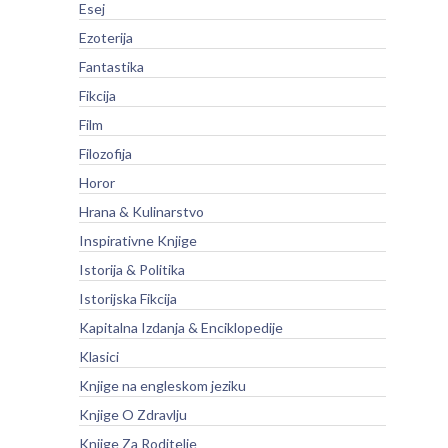
Esej
Ezoterija
Fantastika
Fikcija
Film
Filozofija
Horor
Hrana & Kulinarstvo
Inspirativne Knjige
Istorija & Politika
Istorijska Fikcija
Kapitalna Izdanja & Enciklopedije
Klasici
Knjige na engleskom jeziku
Knjige O Zdravlju
Knjige Za Roditelje