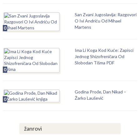
San Zvani Jugoslavija: Razgovori
O Ivi Andriću Od Mihael
Martens
0
Ima Li Koga Kod Kuće: Zapisci
Jednog Shizofreničara Od
Slobodan Tišma PDF
0
Godina Prođe, Dan Nikad –
Žarko Laušević
0
žanrovi