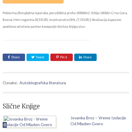
Poštarina (Besplatna isporuka, porudžbina preko 3000din): Srbija 180din Crna Gora,
Bosna i Hercegovina (8,5 EUR), inostranstvo DHL (7,5 EUR) |
Realizacija kupovine
podržana od strane partner kompanije Korisna Knjiga d.o.o
Share
Tweet
Pin it
Share
Oznake:
Autobiografska literatura
Slične Knjige
Jovanka Broz – Vreme Izolacije
Od Mladen Gvero
0