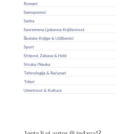
Romani
Samopomoć
Satira
Savremena Ljubavna Književnost
Školske Knjige & Udžbenici
Sport
Stripovi, Zabava & Hobi
Struka i Nauka
Tehnologija & Računari
Trileri
Umetnost & Kultura
Jeste li vi autor ili izdavač?