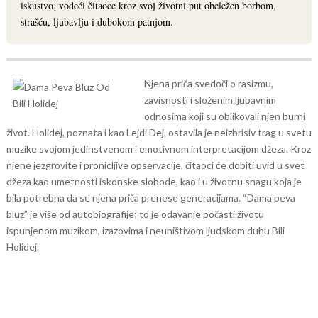
iskustvo, vodeći čitaoce kroz svoj životni put obeležen borbom,
strašću, ljubavlju i dubokom patnjom.
Njena priča svedoči o rasizmu,
zavisnosti i složenim ljubavnim
odnosima koji su oblikovali njen burni
život. Holidej, poznata i kao Lejdi Dej, ostavila je neizbrisiv trag u svetu
muzike svojom jedinstvenom i emotivnom interpretacijom džeza.
Kroz
njene jezgrovite i pronicljive opservacije, čitaoci će dobiti uvid u svet
džeza kao umetnosti iskonske slobode, kao i u životnu snagu koja je
bila potrebna da se njena priča prenese generacijama. “Dama peva
bluz” je više od autobiografije; to je odavanje počasti životu
ispunjenom muzikom, izazovima i neuništivom ljudskom duhu Bili
Holidej.