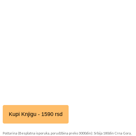
Kupi Knjigu - 1590 rsd
Poštarina (Besplatna isporuka, porudžbina preko 3000din): Srbija 180din Crna Gora,