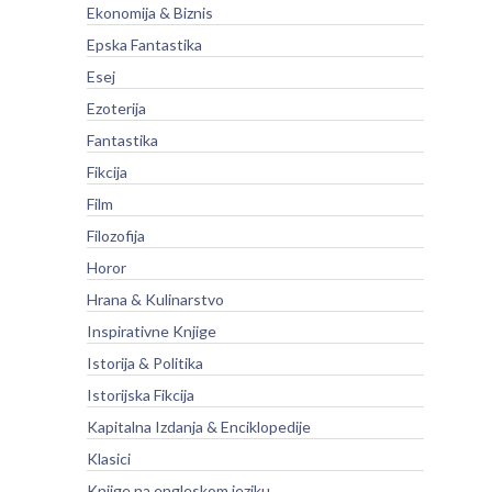
Ekonomija & Biznis
Epska Fantastika
Esej
Ezoterija
Fantastika
Fikcija
Film
Filozofija
Horor
Hrana & Kulinarstvo
Inspirativne Knjige
Istorija & Politika
Istorijska Fikcija
Kapitalna Izdanja & Enciklopedije
Klasici
Knjige na engleskom jeziku