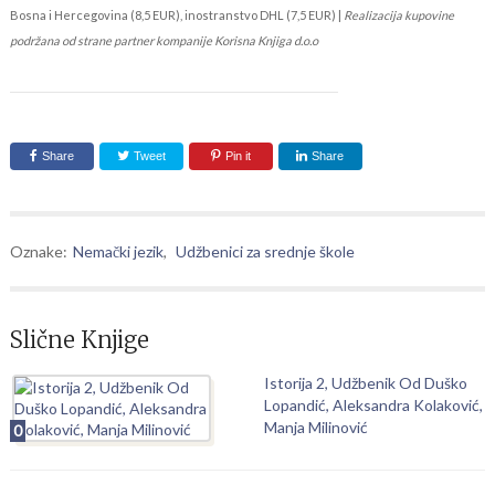
Bosna i Hercegovina (8,5 EUR), inostranstvo DHL (7,5 EUR) |
Realizacija kupovine
podržana od strane partner kompanije Korisna Knjiga d.o.o
Share
Tweet
Pin it
Share
Oznake:
Nemački jezik
,
Udžbenici za srednje škole
Slične Knjige
Istorija 2, Udžbenik Od Duško
Lopandić, Aleksandra Kolaković,
Manja Milinović
0