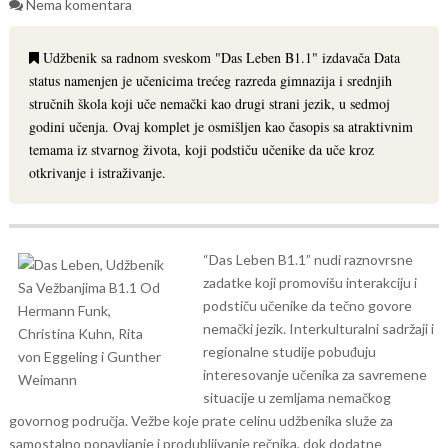
Nema komentara
Udžbenik sa radnom sveskom "Das Leben B1.1" izdavača Data
status namenjen je učenicima trećeg razreda gimnazija i srednjih
stručnih škola koji uče nemački kao drugi strani jezik, u sedmoj
godini učenja. Ovaj komplet je osmišljen kao časopis sa atraktivnim
temama iz stvarnog života, koji podstiču učenike da uče kroz
otkrivanje i istraživanje.
“Das Leben B1.1” nudi raznovrsne
zadatke koji promovišu interakciju i
podstiču učenike da tečno govore
nemački jezik. Interkulturalni sadržaji i
regionalne studije pobuđuju
interesovanje učenika za savremene
situacije u zemljama nemačkog
govornog područja. Vežbe koje prate celinu udžbenika služe za
samostalno ponavljanje i produbljivanje rečnika, dok dodatne