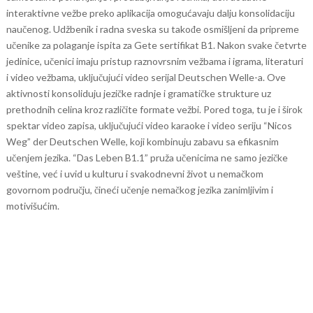
interaktivne vežbe preko aplikacija omogućavaju dalju konsolidaciju
naučenog.
Udžbenik i radna sveska su takođe osmišljeni da pripreme
učenike za polaganje ispita za Gete sertifikat B1. Nakon svake četvrte
jedinice, učenici imaju pristup raznovrsnim vežbama i igrama, literaturi
i video vežbama, uključujući video serijal Deutschen Welle-a. Ove
aktivnosti konsoliduju jezičke radnje i gramatičke strukture uz
prethodnih celina kroz različite formate vežbi.
Pored toga, tu je i širok
spektar video zapisa, uključujući video karaoke i video seriju “Nicos
Weg” der Deutschen Welle, koji kombinuju zabavu sa efikasnim
učenjem jezika. “Das Leben B1.1” pruža učenicima ne samo jezičke
veštine, već i uvid u kulturu i svakodnevni život u nemačkom
govornom području, čineći učenje nemačkog jezika zanimljivim i
motivišućim.