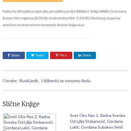
Poštarina (Besplatna isporuka, porudžbina preko 3000din): Srbija 180din Crna Gora,
Bosna i Hercegovina (8,5 EUR), inostranstvo DHL (7,5 EUR) |
Realizacija kupovine
podržana od strane partner kompanije Korisna Knjiga d.o.o
Share
Tweet
Pin it
Share
Oznake:
Ruski jezik
,
Udžbenici za osnovnu školu
Slične Knjige
Svet Oko Nas 2, Radna Sveska
Od Ljilja Stokanović, Gordana
Lukić, Gordana Subakov Simić