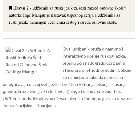
„Davai 2 - udžbenik za ruski jezik za šesti razred osnovne škole“
autorke Inge Mangus je nastavak uspešnog serijala udžbenika za
ruski jezik, namenjen učenicima šestog razreda osnovne škole.
Ovaj udžbenik pruža dinamično i
interaktivno učenje ruskog jezika,
proširujući i nadograđujući znanja
stečena u prethodnoj godini. Lekcije
su osmišljene tako da učenicima
omogućavaju razvoj svih jezičkih veština – čitanja, pisanja, slušanja i
govora, kroz zanimljive tekstove, dijaloge i raznovrsne zadatke.
Udžbenik podstiče aktivno učešće učenika i primenu jezika u stvarnim
komunikacijskim situacijama.