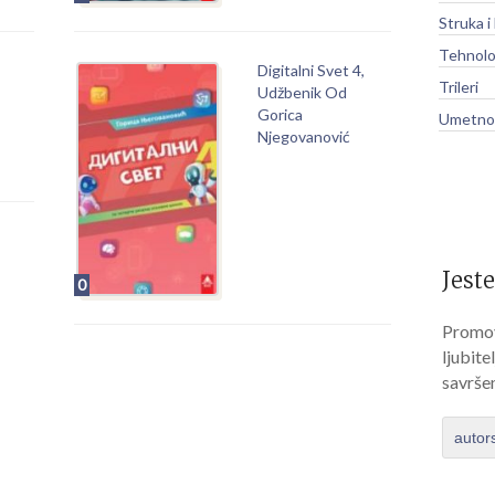
Struka i
Tehnolo
Digitalni Svet 4,
Trileri
Udžbenik Od
Gorica
Umetnos
Njegovanović
Jeste
0
Promov
ljubite
savrše
autor