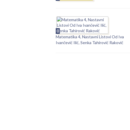
0
Matematika 4, Nastavni Listovi Od Iva
Ivančević Ilić, Senka Tahirović Raković