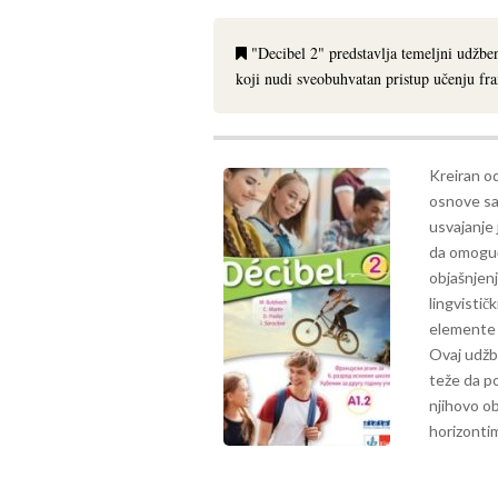
"Decibel 2" predstavlja temeljni udžbe
koji nudi sveobuhvatan pristup učenju fra
Kreiran o
osnove sa
usvajanje 
da omoguć
objašnjenj
lingvisti
elemente k
Ovaj udžbe
teže da p
njihovo ob
horizonti