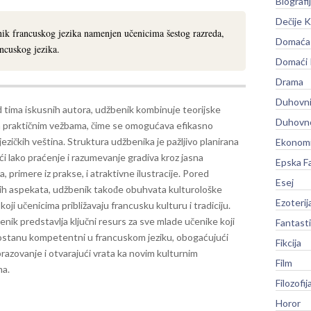
Biografi
Dečije K
nik francuskog jezika namenjen učenicima šestog razreda,
Domaća 
ncuskog jezika.
Domaći
Drama
Duhovni
d tima iskusnih autora, udžbenik kombinuje teorijske
Duhovno
 praktičnim vežbama, čime se omogućava efikasno
jezičkih veština. Struktura udžbenika je pažljivo planirana
Ekonomi
i lako praćenje i razumevanje gradiva kroz jasna
Epska F
a, primere iz prakse, i atraktivne ilustracije. Pored
Esej
čkih aspekata, udžbenik takođe obuhvata kulturološke
Ezoterij
oji učenicima približavaju francusku kulturu i tradiciju.
nik predstavlja ključni resurs za sve mlade učenike koji
Fantast
ostanu kompetentni u francuskom jeziku, obogaćujući
Fikcija
razovanje i otvarajući vrata ka novim kulturnim
Film
ma.
Filozofij
Horor