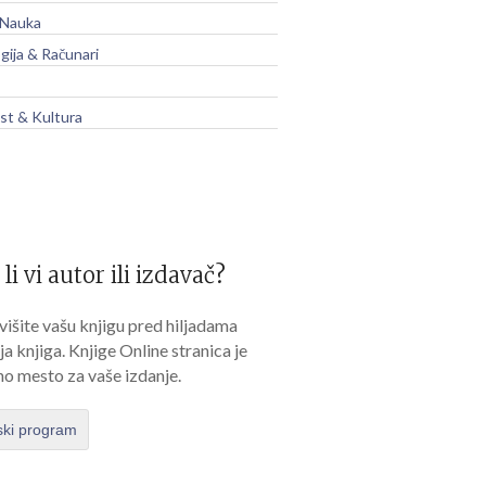
 Nauka
gija & Računari
t & Kultura
 li vi autor ili izdavač?
išite vašu knjigu pred hiljadama
lja knjiga. Knjige Online stranica je
no mesto za vaše izdanje.
ski program