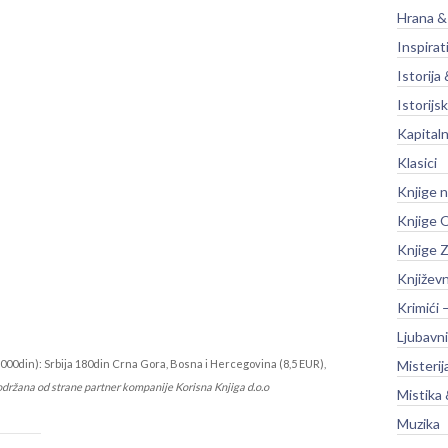
Hrana &
Inspirat
Istorija 
Istorijsk
Kapitaln
Klasici
Knjige 
Knjige O
Knjige Z
Književ
Krimići 
Ljubavni
000din): Srbija 180din Crna Gora, Bosna i Hercegovina (8,5 EUR),
Misterij
održana od strane partner kompanije Korisna Knjiga d.o.o
Mistika 
Muzika