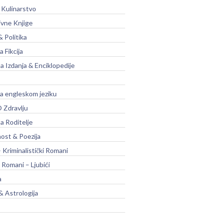
 Kulinarstvo
ivne Knjige
& Politika
a Fikcija
a Izdanja & Enciklopedije
na engleskom jeziku
 Zdravlju
a Roditelje
nost & Poezija
– Kriminalistički Romani
 Romani – Ljubići
a
& Astrologija