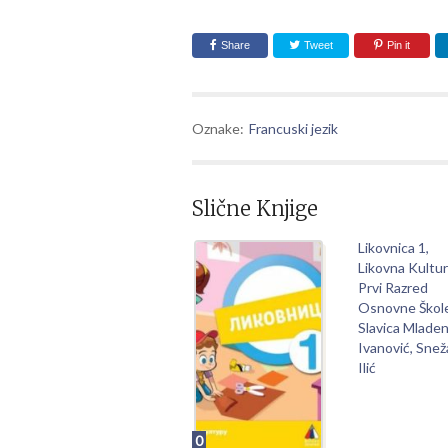
Share
Tweet
Pin it
Oznake:
Francuski jezik
Slične Knjige
Likovnica 1,
Likovna Kultu
Prvi Razred
Osnovne Škol
Slavica Mlade
Ivanović, Sne
Ilić
0