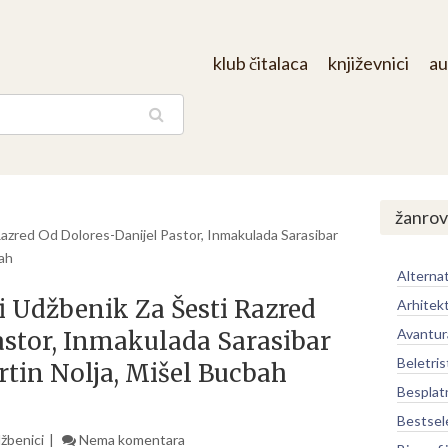
klub čitalaca
književnici
au
aga
/
žanrov
Razred Od Dolores-Danijel Pastor, Inmakulada Sarasibar
bah
Alternat
i Udžbenik Za Šesti Razred
Arhitek
Avantur
astor, Inmakulada Sarasibar
Beletris
tin Nolja, Mišel Bucbah
Besplat
Bestsel
žbenici
Nema komentara