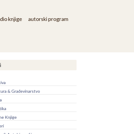
dio knjige
autorski program
i
iva
tura & Građevinarstvo
a
tika
ne Knjige
eri