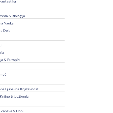
Fantastika
vreda & Biologija
na Nauka
no Delo
ci
ija
ja & Putopisi
moć
na Ljubavna Književnost
 Knjige & Udžbenici
, Zabava & Hobi