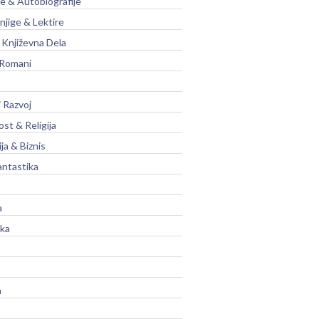
je & Autobiografije
njige & Lektire
Književna Dela
 Romani
 Razvoj
st & Religija
ja & Biznis
antastika
a
ika
a