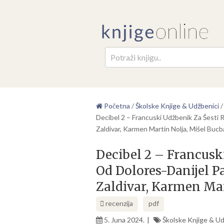
Pretr
Početna
/
Školske Knjige & Udžbenici
Decibel 2 – Francuski Udžbenik Za Šesti 
Zaldivar, Karmen Martin Nolja, Mišel Buc
Decibel 2 – Francusk
Od Dolores-Danijel P
Zaldivar, Karmen Mar
recenzija
pdf
5. Juna 2024.
Školske Knjige & Ud