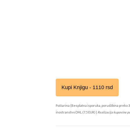
Kupi Knjigu - 1110 rsd
Poštarina (Besplatna isporuka, porudžbina preko 3
inostranstvo DHL (7,5 EUR) |
Realizacija kupovine p