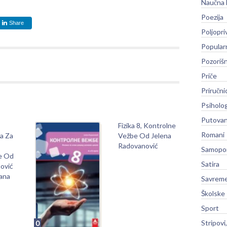
Naučna 
Poezija
Share
Poljopri
Popular
Pozoriš
Priče
Priručni
Psiholog
Putovan
Fizika 8, Kontrolne
Romani
ra Za
Vežbe Od Jelena
Radovanović
Samopo
e Od
Satira
nović
žana
Savreme
Školske
Sport
Stripovi
0