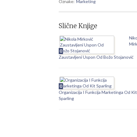
Oznake:
Marketing
Slične Knjige
Niko
Mirk
0
Zaustavljeni Uspon Od Božo Stojanović
0
Organizacija I Funkcija Marketinga Od Kit
Sparling