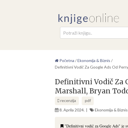
Pretr
Početna
/
Ekonomija & Biznis
/
Definitivni Vodič Za Google Ads Od Perr
Definitivni Vodič Za
Marshall, Bryan Tod
recenzija
pdf
8. Aprila 2024.
Ekonomija & Biznis
"Definitivni vodič za Google Ads" je sv