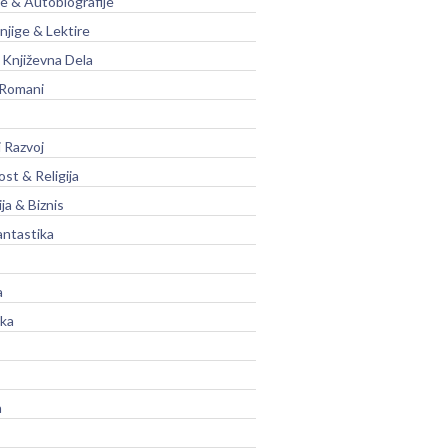
je & Autobiografije
njige & Lektire
Književna Dela
 Romani
 Razvoj
st & Religija
ja & Biznis
antastika
a
ika
a