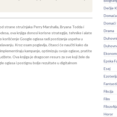
Biografi
Dečije K
Domaća 
Domaći
od strane stručnjaka Perry Marshalla, Bryana Todda i
Drama
esa, ova knjiga donosi korisne strategije, tehnike i alate
Duhovni
no korišćenje Google oglasa radi postizanja uspeha u
ašavanju. Kroz osam poglavlja, čitaoci će naučiti kako da
Duhovno
i implementiraju kampanje, optimizuju svoje oglase, pratite
Ekonomi
džete. Ova knjiga je dragocen resurs za sve koji žele da
Epska F
e oglasa i postignu bolje rezultate u digitalnom
Esej
Ezoterij
Fantast
Fikcija
Film
Filozofij
Horor