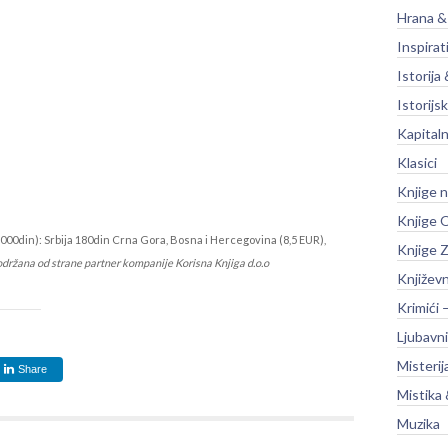
Hrana &
Inspirat
Istorija 
Istorijsk
Kapitaln
Klasici
Knjige 
Knjige O
000din): Srbija 180din Crna Gora, Bosna i Hercegovina (8,5 EUR),
Knjige Z
održana od strane partner kompanije Korisna Knjiga d.o.o
Književ
Krimići 
Ljubavni
Misterij
Share
Mistika 
Muzika