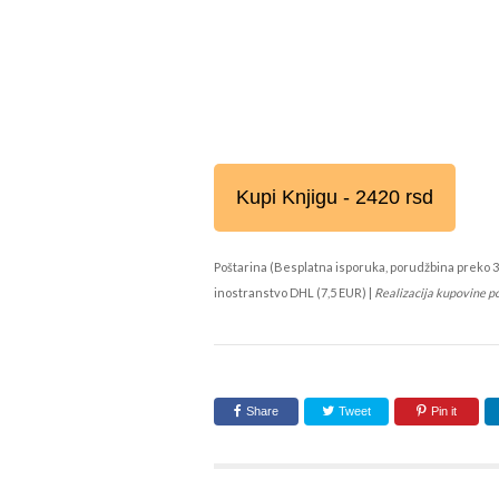
Kupi Knjigu - 2420 rsd
Poštarina (Besplatna isporuka, porudžbina preko 3
inostranstvo DHL (7,5 EUR) |
Realizacija kupovine p
Share
Tweet
Pin it