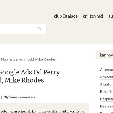
klub čitalaca
književnici
au
aga
žanrov
y Marshall, Bryan Todd, Mike Rhodes
Alternat
 Google Ads Od Perry
Arhitek
d, Mike Rhodes
Avantur
Beletris
Nema komentara
Besplat
Bestsel
eobuhvatan priručnik koji pruža detaljan uvid u korišćenje