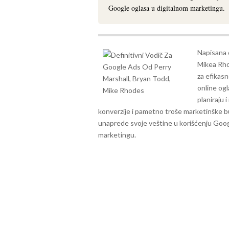
Google oglasa u digitalnom marketingu.
Napisana 
Mikea Rhod
za efikas
online ogl
planiraju 
konverzije i pametno troše marketinške bu
unaprede svoje veštine u korišćenju Googl
marketingu.