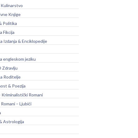
 Kulinarstvo
ivne Knjige
& Politika
a Fikcija
a Izdanja & Enciklopedije
na engleskom jeziku
 Zdravlju
a Roditelje
nost & Poezija
– Kriminalistički Romani
 Romani – Ljubići
a
& Astrologija