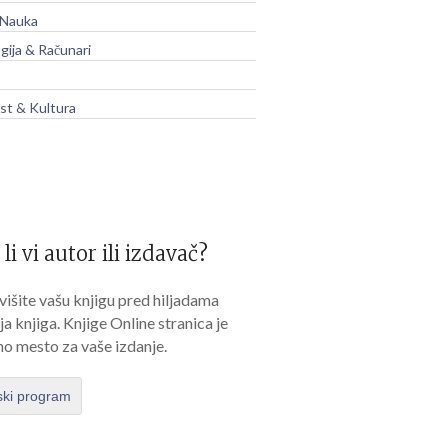
 Nauka
gija & Računari
t & Kultura
 li vi autor ili izdavač?
išite vašu knjigu pred hiljadama
lja knjiga. Knjige Online stranica je
no mesto za vaše izdanje.
ski program