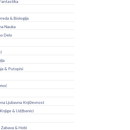
Fantastika
vreda & Biologija
na Nauka
no Delo
ci
ija
ja & Putopisi
moć
na Ljubavna Književnost
 Knjige & Udžbenici
, Zabava & Hobi