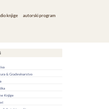
dio knjige
autorski program
i
iva
tura & Građevinarstvo
a
tika
ne Knjige
eri