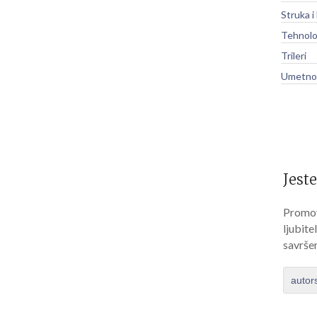
Struka i
Tehnolo
Trileri
Umetnos
Jeste
Promov
ljubite
savrše
autor