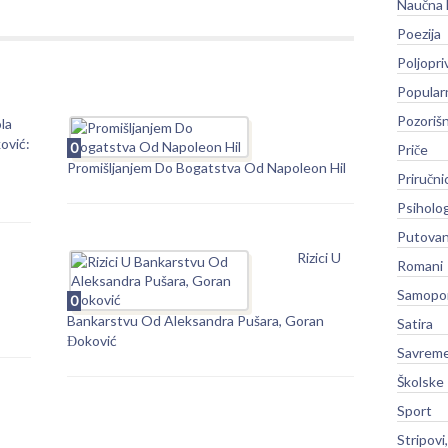
Naučna 
Poezija
Poljopri
Popular
Pozoriš
la
ović:
0
Priče
Promišljanjem Do Bogatstva Od Napoleon Hil
Priručni
Psiholog
Putovan
Rizici U
Romani
Samopo
0
Bankarstvu Od Aleksandra Pušara, Goran
Satira
Đoković
Savreme
Školske
Sport
Stripovi