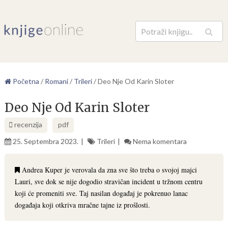
Pretraga
Početna
/
Romani
/
Trileri
/
Deo Nje Od Karin Sloter
Deo Nje Od Karin Sloter
recenzija
pdf
25. Septembra 2023.
Trileri
Nema komentara
Andrea Kuper je verovala da zna sve što treba o svojoj majci
Lauri, sve dok se nije dogodio stravičan incident u tržnom centru
koji će promeniti sve. Taj nasilan događaj je pokrenuo lanac
događaja koji otkriva mračne tajne iz prošlosti.