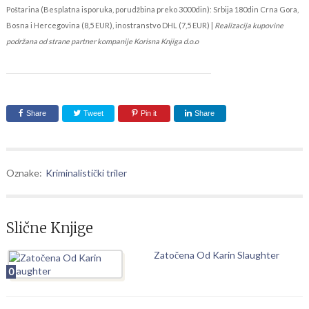
Poštarina (Besplatna isporuka, porudžbina preko 3000din): Srbija 180din Crna Gora,
Bosna i Hercegovina (8,5 EUR), inostranstvo DHL (7,5 EUR) |
Realizacija kupovine
podržana od strane partner kompanije Korisna Knjiga d.o.o
Share
Tweet
Pin it
Share
Oznake:
Kriminalistički triler
Slične Knjige
Zatočena Od Karin Slaughter
0