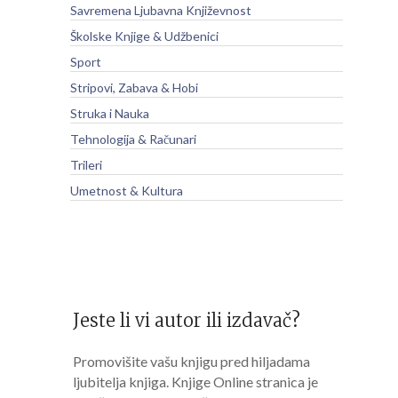
Savremena Ljubavna Književnost
Školske Knjige & Udžbenici
Sport
Stripovi, Zabava & Hobi
Struka i Nauka
Tehnologija & Računari
Trileri
Umetnost & Kultura
Jeste li vi autor ili izdavač?
Promovišite vašu knjigu pred hiljadama
ljubitelja knjiga. Knjige Online stranica je