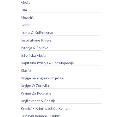
Fikcija
Film
Filozofija
Horor
Hrana & Kulinarstvo
Inspirativne Knjige
Istorija & Politika
Istorijska Fikcija
Kapitalna Izdanja & Enciklopedije
Klasici
Knjige na engleskom jeziku
Knjige O Zdravlju
Knjige Za Roditelje
Književnost & Poezija
Krimići – Kriminalistički Romani
Ljubavni Romani – Ljubići