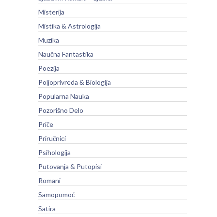
Misterija
Mistika & Astrologija
Muzika
Naučna Fantastika
Poezija
Poljoprivreda & Biologija
Popularna Nauka
Pozorišno Delo
Priče
Priručnici
Psihologija
Putovanja & Putopisi
Romani
Samopomoć
Satira