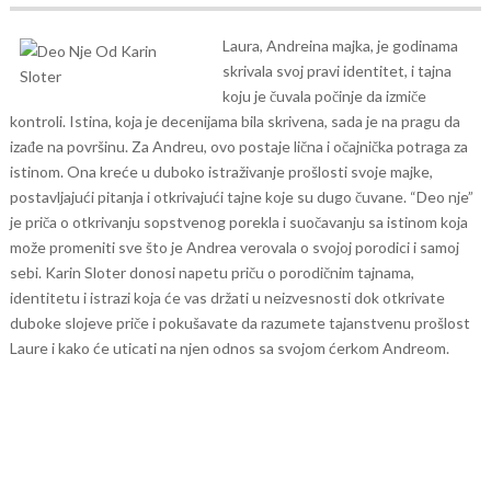
Laura, Andreina majka, je godinama
skrivala svoj pravi identitet, i tajna
koju je čuvala počinje da izmiče
kontroli. Istina, koja je decenijama bila skrivena, sada je na pragu da
izađe na površinu.
Za Andreu, ovo postaje lična i očajnička potraga za
istinom. Ona kreće u duboko istraživanje prošlosti svoje majke,
postavljajući pitanja i otkrivajući tajne koje su dugo čuvane. “Deo nje”
je priča o otkrivanju sopstvenog porekla i suočavanju sa istinom koja
može promeniti sve što je Andrea verovala o svojoj porodici i samoj
sebi.
Karin Sloter donosi napetu priču o porodičnim tajnama,
identitetu i istrazi koja će vas držati u neizvesnosti dok otkrivate
duboke slojeve priče i pokušavate da razumete tajanstvenu prošlost
Laure i kako će uticati na njen odnos sa svojom ćerkom Andreom.