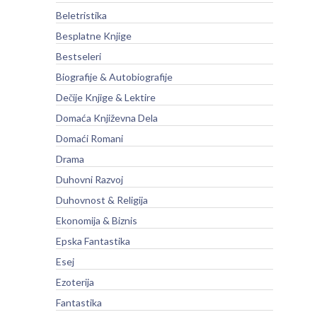
Beletristika
Besplatne Knjige
Bestseleri
Biografije & Autobiografije
Dečije Knjige & Lektire
Domaća Književna Dela
Domaći Romani
Drama
Duhovni Razvoj
Duhovnost & Religija
Ekonomija & Biznis
Epska Fantastika
Esej
Ezoterija
Fantastika