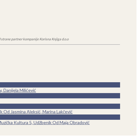
 strane partner kompanije Korisna Knjiga d.o.o
 Danijela Milićević
k Od Jasmina Aleksić, Marina Lakčević
uzička Kultura 5, Udžbenik Od Maja Obradović