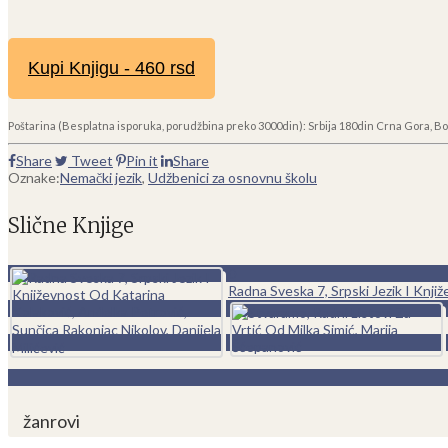
Kupi Knjigu - 460 rsd
Poštarina (Besplatna isporuka, porudžbina preko 3000din): Srbija 180din Crna Gora, Bo
Share
Tweet
Pin it
Share
Oznake:
Nemački jezik
,
Udžbenici za osnovnu školu
Slične Knjige
0
Radna Sveska 7, Srpski Jezik I Knji
žanrovi