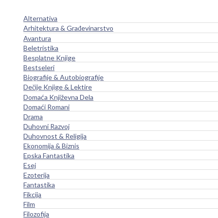
Alternativa
Arhitektura & Građevinarstvo
Avantura
Beletristika
Besplatne Knjige
Bestseleri
Biografije & Autobiografije
Dečije Knjige & Lektire
Domaća Književna Dela
Domaći Romani
Drama
Duhovni Razvoj
Duhovnost & Religija
Ekonomija & Biznis
Epska Fantastika
Esej
Ezoterija
Fantastika
Fikcija
Film
Filozofija