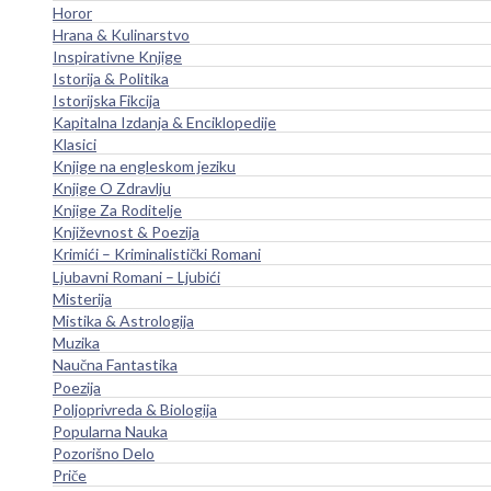
Horor
Hrana & Kulinarstvo
Inspirativne Knjige
Istorija & Politika
Istorijska Fikcija
Kapitalna Izdanja & Enciklopedije
Klasici
Knjige na engleskom jeziku
Knjige O Zdravlju
Knjige Za Roditelje
Književnost & Poezija
Krimići – Kriminalistički Romani
Ljubavni Romani – Ljubići
Misterija
Mistika & Astrologija
Muzika
Naučna Fantastika
Poezija
Poljoprivreda & Biologija
Popularna Nauka
Pozorišno Delo
Priče