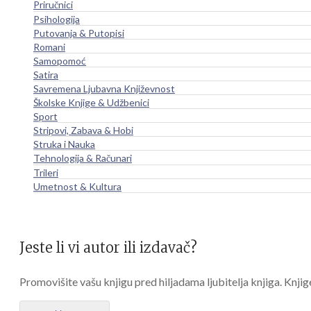
Priručnici
Psihologija
Putovanja & Putopisi
Romani
Samopomoć
Satira
Savremena Ljubavna Književnost
Školske Knjige & Udžbenici
Sport
Stripovi, Zabava & Hobi
Struka i Nauka
Tehnologija & Računari
Trileri
Umetnost & Kultura
Jeste li vi autor ili izdavač?
Promovišite vašu knjigu pred hiljadama ljubitelja knjiga. Knjig