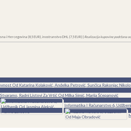
sna i Hercegovina (8,5 EUR), inostranstvo DHL (7,5 EUR) |
Realizacija kupovine podržana od
ževnost Od Katarina Kolaković, Anđelka Petrović, Sunčica Rakonjac Nikolov,
0
Stvaramo, Radni Listovi Za Vrtić Od Milka Simić, Marija Šćepanović
0
Informatika I Računarstvo 6, Udžbeni
0
M