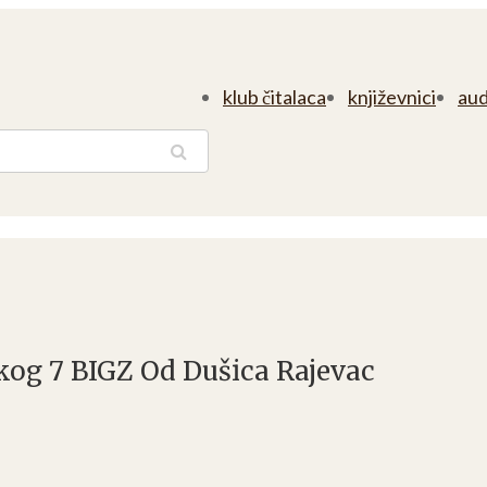
klub čitalaca
književnici
aud
traga
kog 7 BIGZ Od Dušica Rajevac