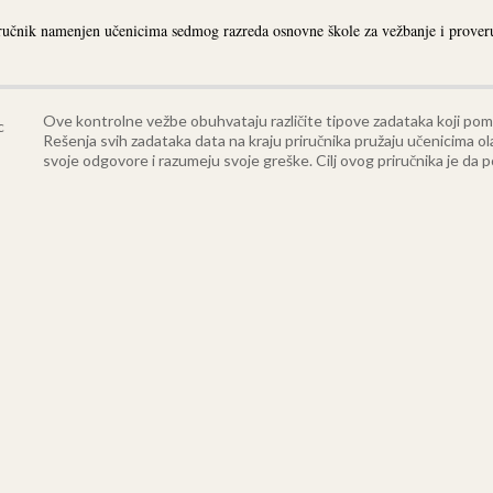
učnik namenjen učenicima sedmog razreda osnovne škole za vežbanje i proveru
Ove kontrolne vežbe obuhvataju različite tipove zadataka koji pom
Rešenja svih zadataka data na kraju priručnika pružaju učenicima o
svoje odgovore i razumeju svoje greške. Cilj ovog priručnika je da 