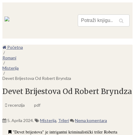
Pretraga
Početna
/
Romani
/
Misterija
/
Devet Brijestova Od Robert Bryndza
Devet Brijestova Od Robert Bryndza
recenzija
pdf
5. Aprila 2024.
Misterija
,
Trileri
Nema komentara
"Devet brijestova" je intrigantni kriminalistički triler Roberta