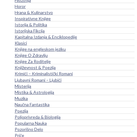
Filozofija
Horor
Hrana & Kulinarstvo
Inspirativne Knjige
Istorija & Politika
Istorijska Fikcija
Kapitalna Izdanja & Enciklopedije
Klasici
Knjige na engleskom jeziku
Knjige O Zdravlju
Knjige Za Roditelje
Književnost & Poezija
Krimići – Kriminalistički Romani
Ljubavni Romani – Ljubići
Misterija
Mistika & Astrologija
Muzika
Naučna Fantastika
Poezija
Poljoprivreda & Biologija
Popularna Nauka
Pozorišno Delo
Priče