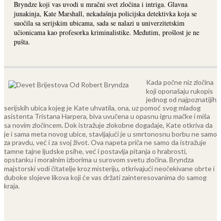
Bryndze koji vas uvodi u mračni svet zločina i intriga. Glavna
junakinja, Kate Marshall, nekadašnja policijska detektivka koja se
suočila sa serijskim ubicama, sada se nalazi u univerzitetskim
učionicama kao profesorka kriminalistike. Međutim, prošlost je ne
pušta.
Kada počne niz zločina
koji oponašaju rukopis
jednog od najpoznatijih
serijskih ubica kojeg je Kate uhvatila, ona, uz pomoć svog mladog
asistenta Tristana Harpera, biva uvučena u opasnu igru mačke i miša
sa novim zločincem. Dok istražuje zlokobne događaje, Kate otkriva da
je i sama meta novog ubice, stavljajući je u smrtonosnu borbu ne samo
za pravdu, već i za svoj život.
Ova napeta priča ne samo da istražuje
tamne tajne ljudske psihe, već i postavlja pitanja o hrabrosti,
opstanku i moralnim izborima u surovom svetu zločina. Bryndza
majstorski vodi čitatelje kroz misteriju, otkrivajući neočekivane obrte i
duboke slojeve likova koji će vas držati zainteresovanima do samog
kraja.