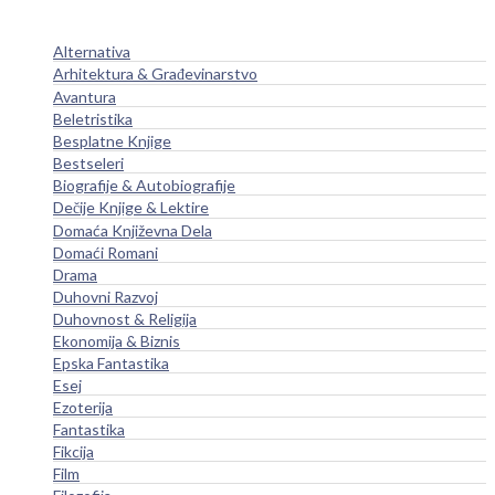
Alternativa
Arhitektura & Građevinarstvo
Avantura
Beletristika
Besplatne Knjige
Bestseleri
Biografije & Autobiografije
Dečije Knjige & Lektire
Domaća Književna Dela
Domaći Romani
Drama
Duhovni Razvoj
Duhovnost & Religija
Ekonomija & Biznis
Epska Fantastika
Esej
Ezoterija
Fantastika
Fikcija
Film