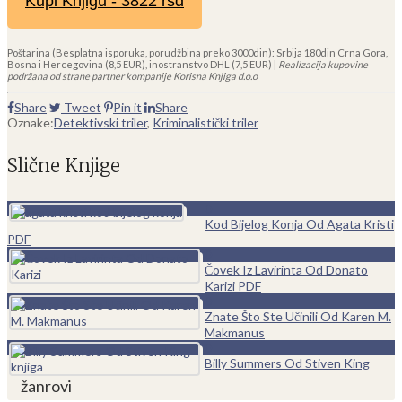
Kupi Knjigu - 3822 rsd
Poštarina (Besplatna isporuka, porudžbina preko 3000din): Srbija 180din Crna Gora,
Bosna i Hercegovina (8,5 EUR), inostranstvo DHL (7,5 EUR) |
Realizacija kupovine
podržana od strane partner kompanije Korisna Knjiga d.o.o
Share
Tweet
Pin it
Share
Oznake:
Detektivski triler
,
Kriminalistički triler
Slične Knjige
0
Kod Bijelog Konja Od Agata Kristi
PDF
0
Čovek Iz Lavirinta Od Donato
Karizi PDF
0
Znate Što Ste Učinili Od Karen M.
Makmanus
0
Billy Summers Od Stiven King
žanrovi