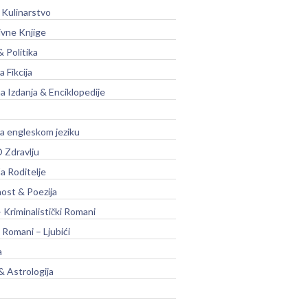
 Kulinarstvo
ivne Knjige
& Politika
a Fikcija
a Izdanja & Enciklopedije
na engleskom jeziku
 Zdravlju
a Roditelje
nost & Poezija
– Kriminalistički Romani
 Romani – Ljubići
a
& Astrologija