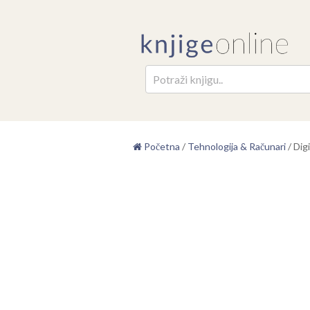
Pretr
Početna
/
Tehnologija & Računari
/
Dig