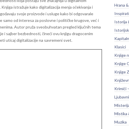
bednosti koja postaju sve značajnija u digitalnom
Hrana &
 Knjiga istražuje kako digitalizacija menja očekivanja i
Inspirat
agođavaju svoje proizvode i usluge kako bi odgovarale
e samo od interesa za poslovne i političke krugove, već i
Istorija 
enomenima. Autor pruža sveobuhvatan pregled ključnih tema
Istorijsk
cije i sajber bezbednosti, čineći ovu knjigu dragocenim
Kapitaln
eti uticaj digitalizacije na savremeni svet.
Klasici
Knjige 
Knjige O
Knjige Z
Književ
Krimići 
Ljubavni
Misterij
Mistika 
Muzika