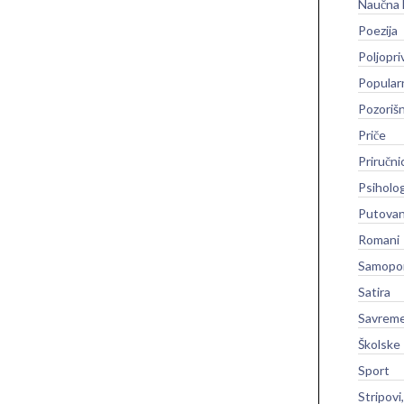
Naučna 
Poezija
Poljopri
Popular
Pozoriš
Priče
Priručni
Psiholog
Putovan
Romani
Samopo
Satira
Savreme
Školske
Sport
Stripovi