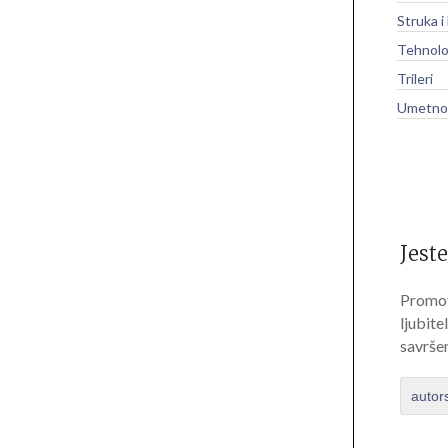
Struka i
Tehnolo
Trileri
Umetnos
Jeste
Promov
ljubite
savrše
autor