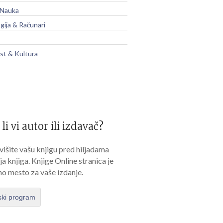
 Nauka
gija & Računari
t & Kultura
 li vi autor ili izdavač?
išite vašu knjigu pred hiljadama
lja knjiga. Knjige Online stranica je
no mesto za vaše izdanje.
ski program