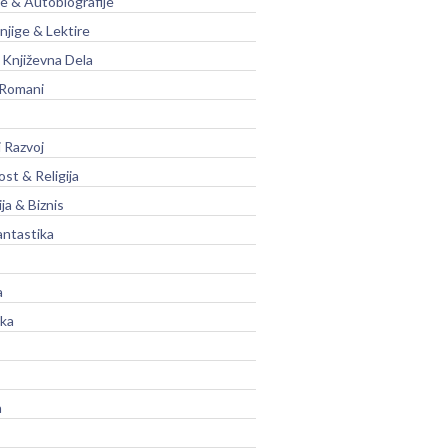
je & Autobiografije
njige & Lektire
Književna Dela
 Romani
 Razvoj
st & Religija
ja & Biznis
antastika
a
ika
a