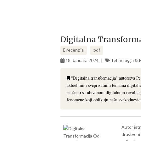
Digitalna Transforma
recenzija
pdf
18. Januara 2024.
Tehnologija & 
"Digitalna transformacija" autorstva Pet
aktuelnim i sveprisutnim temama digitaliz
suočeno sa ubrzanom digitalnom revoluci
fenomene koji oblikuju našu svakodnevic
Autor istr
društveni 