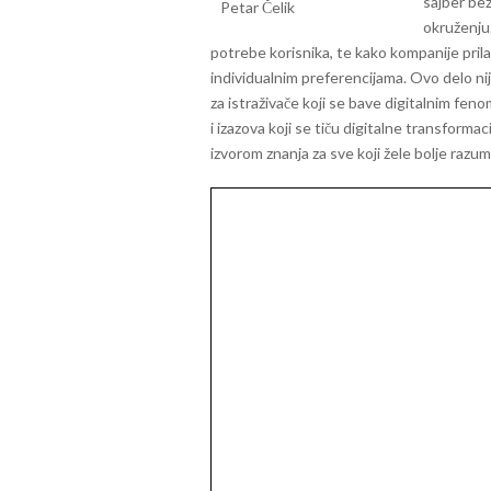
sajber bez
okruženju.
potrebe korisnika, te kako kompanije pril
individualnim preferencijama.
Ovo delo nij
za istraživače koji se bave digitalnim f
i izazova koji se tiču digitalne transforma
izvorom znanja za sve koji žele bolje razum