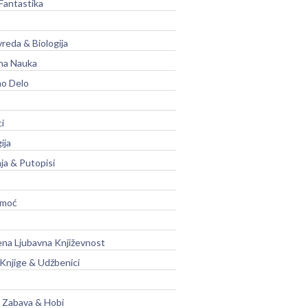
Fantastika
vreda & Biologija
na Nauka
no Delo
ci
ija
ja & Putopisi
moć
na Ljubavna Književnost
 Knjige & Udžbenici
, Zabava & Hobi