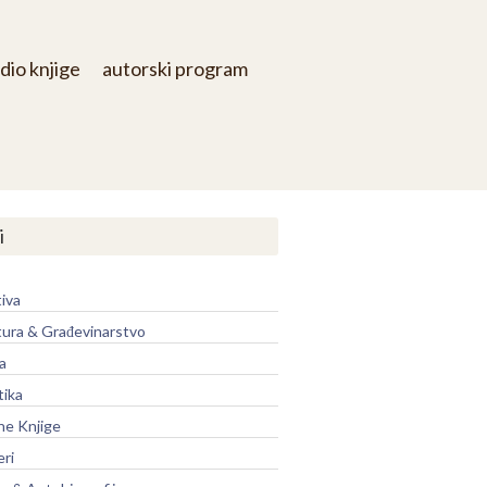
dio knjige
autorski program
i
iva
tura & Građevinarstvo
a
tika
ne Knjige
eri