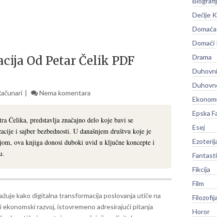
Biografi
Dečije K
Domaća 
Domaći
Drama
cija Od Petar Čelik PDF
Duhovni
Duhovno
Računari
Nema komentara
Ekonomi
Epska F
ra Čelika, predstavlja značajno delo koje bavi se
Esej
acije i sajber bezbednosti. U današnjem društvu koje je
Ezoterij
jom, ova knjiga donosi duboki uvid u ključne koncepte i
u.
Fantast
Fikcija
Film
ažuje kako digitalna transformacija poslovanja utiče na
Filozofij
i ekonomski razvoj, istovremeno adresirajući pitanja
Horor