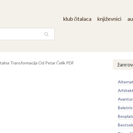
klub čitalaca
književnici
au
aga
italna Transformacija Od Petar Čelik PDF
žanrov
Alternat
Arhitek
Avantur
Beletris
Besplat
Bestsel