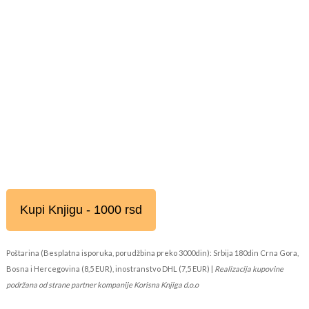
Kupi Knjigu - 1000 rsd
Poštarina (Besplatna isporuka, porudžbina preko 3000din): Srbija 180din Crna Gora,
Bosna i Hercegovina (8,5 EUR), inostranstvo DHL (7,5 EUR) |
Realizacija kupovine
podržana od strane partner kompanije Korisna Knjiga d.o.o