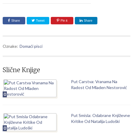
Share
Tweet
Pin it
Share
Oznake:
Domaći pisci
Slične Knjige
Put Carstva: Vranama Na
Radost Od Mladen Nestorović
0
Put Smisla: Odabrane Književne
Kritike Od Natalija Ludoški
0