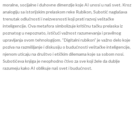
moralne, socijalne i duhovne dimenzije koje AI unosi u naš svet.
Kroz
analogiju sa istorijskim prelaskom reke Rubikon, Subotić naglašava
trenutak odlučnosti i neizvesnosti koji prati razvoj veštačke
inteligencije. Ova metafora simbolizuje kritičnu tačku prelaska iz
poznatog u nepoznato, ističući važnost razumevanja i pravilnog
upravljanja ovom tehnologijom.
“Digitalni rubikon” je važno delo koje
poziva na razmišljanje i diskusiju o budućnosti veštačke inteligencije,
njenom uticaju na društvo i etičkim dilemama koje sa sobom nosi.
Subotićeva knjiga je neophodno čtivo za sve koji žele da dublje
razumeju kako AI oblikuje naš svet i budućnost.