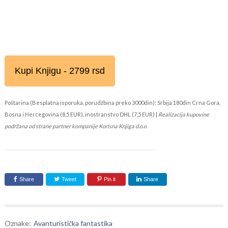
Kupi Knjigu - 2799 rsd
Poštarina (Besplatna isporuka, porudžbina preko 3000din): Srbija 180din Crna Gora,
Bosna i Hercegovina (8,5 EUR), inostranstvo DHL (7,5 EUR) |
Realizacija kupovine
podržana od strane partner kompanije Korisna Knjiga d.o.o
Share
Tweet
Pin it
Share
Oznake:
Avanturistička fantastika