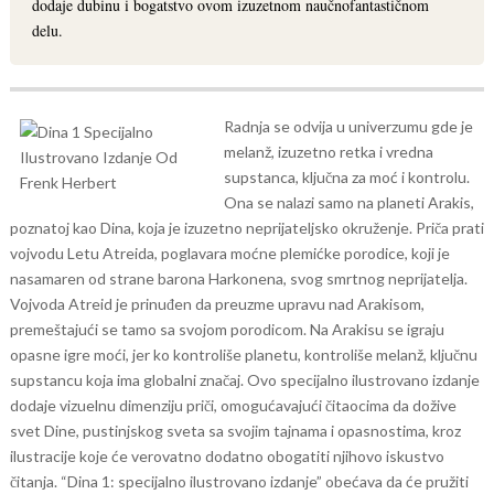
dodaje dubinu i bogatstvo ovom izuzetnom naučnofantastičnom
delu.
Radnja se odvija u univerzumu gde je
melanž, izuzetno retka i vredna
supstanca, ključna za moć i kontrolu.
Ona se nalazi samo na planeti Arakis,
poznatoj kao Dina, koja je izuzetno neprijateljsko okruženje. Priča prati
vojvodu Letu Atreida, poglavara moćne plemićke porodice, koji je
nasamaren od strane barona Harkonena, svog smrtnog neprijatelja.
Vojvoda Atreid je prinuđen da preuzme upravu nad Arakisom,
premeštajući se tamo sa svojom porodicom. Na Arakisu se igraju
opasne igre moći, jer ko kontroliše planetu, kontroliše melanž, ključnu
supstancu koja ima globalni značaj.
Ovo specijalno ilustrovano izdanje
dodaje vizuelnu dimenziju priči, omogućavajući čitaocima da dožive
svet Dine, pustinjskog sveta sa svojim tajnama i opasnostima, kroz
ilustracije koje će verovatno dodatno obogatiti njihovo iskustvo
čitanja.
“Dina 1: specijalno ilustrovano izdanje” obećava da će pružiti