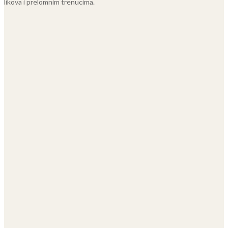
likova i prelomnim trenucima.