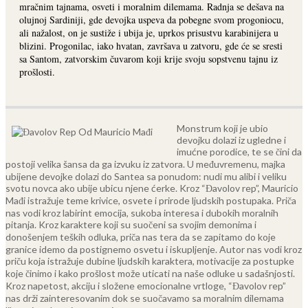
mračnim tajnama, osveti i moralnim dilemama. Radnja se dešava na
olujnoj Sardiniji, gde devojka uspeva da pobegne svom progoniocu,
ali nažalost, on je sustiže i ubija je, uprkos prisustvu karabinijera u
blizini. Progonilac, iako hvatan, završava u zatvoru, gde će se sresti
sa Santom, zatvorskim čuvarom koji krije svoju sopstvenu tajnu iz
prošlosti.
Monstrum koji je ubio
devojku dolazi iz ugledne i
imućne porodice, te se čini da
postoji velika šansa da ga izvuku iz zatvora. U međuvremenu, majka
ubijene devojke dolazi do Santea sa ponudom: nudi mu alibi i veliku
svotu novca ako ubije ubicu njene ćerke.
Kroz “Đavolov rep”, Mauricio
Mađi istražuje teme krivice, osvete i prirode ljudskih postupaka. Priča
nas vodi kroz labirint emocija, sukoba interesa i dubokih moralnih
pitanja. Kroz karaktere koji su suočeni sa svojim demonima i
donošenjem teških odluka, priča nas tera da se zapitamo do koje
granice idemo da postignemo osvetu i iskupljenje.
Autor nas vodi kroz
priču koja istražuje dubine ljudskih karaktera, motivacije za postupke
koje činimo i kako prošlost može uticati na naše odluke u sadašnjosti.
Kroz napetost, akciju i složene emocionalne vrtloge, “Đavolov rep”
nas drži zainteresovanim dok se suočavamo sa moralnim dilemama