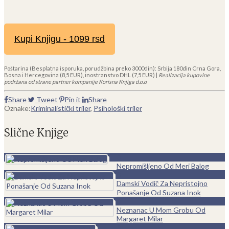
Kupi Knjigu - 1099 rsd
Poštarina (Besplatna isporuka, porudžbina preko 3000din): Srbija 180din Crna Gora,
Bosna i Hercegovina (8,5 EUR), inostranstvo DHL (7,5 EUR) |
Realizacija kupovine
podržana od strane partner kompanije Korisna Knjiga d.o.o
Share
Tweet
Pin it
Share
Oznake:
Kriminalistički triler
,
Psihološki triler
Slične Knjige
0
Nepromišljeno Od Meri Balog
0
Damski Vodič Za Nepristojno
Ponašanje Od Suzana Inok
0
Neznanac U Mom Grobu Od
Margaret Milar
0