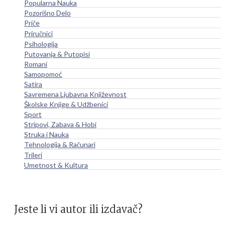
Popularna Nauka
Pozorišno Delo
Priče
Priručnici
Psihologija
Putovanja & Putopisi
Romani
Samopomoć
Satira
Savremena Ljubavna Književnost
Školske Knjige & Udžbenici
Sport
Stripovi, Zabava & Hobi
Struka i Nauka
Tehnologija & Računari
Trileri
Umetnost & Kultura
Jeste li vi autor ili izdavač?