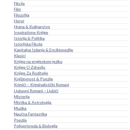
Fikcija
Film
Filozofija
Horor
Hrana & Kulinarstvo
Inspirativne Knjige
Istorija & Politika
Istorijska Fikcija
Kapitalna Izdanja & Enciklopedije
Klasici
Knjige na engleskom jeziku
Knjige O Zdravlju
Knjige Za Roditelje
Književnost & Poezija
Krimići – Kriminalistički Romani
Ljubavni Romani – Ljubići
Misterija
Mistika & Astrologija
Muzika
Naučna Fantastika
Poezija
Poljoprivreda & Biologija