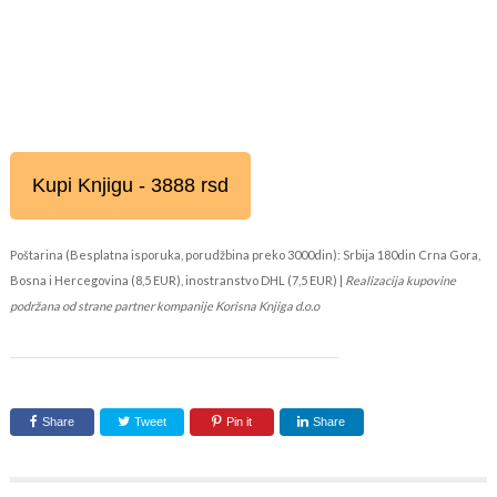
Kupi Knjigu - 3888 rsd
Poštarina (Besplatna isporuka, porudžbina preko 3000din): Srbija 180din Crna Gora,
Bosna i Hercegovina (8,5 EUR), inostranstvo DHL (7,5 EUR) |
Realizacija kupovine
podržana od strane partner kompanije Korisna Knjiga d.o.o
Share
Tweet
Pin it
Share