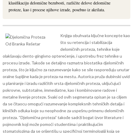
klasifikaciju delomične bezubosti, različite delove delomične
proteze, kao i procese njihove izrade, posebno iz akrilata.
Knjiga obuhvata ključne koncepte kao
što su retencija i stabilizacija
delomičnih proteza, tehnike koje
olakšavaju dento-gingivno opterećenje, i upotrebu frez tehnike u
procesu izrade. Takođe se detaljno razmatra biostatika djelomičnih
proteza, što je ključno za razumevanje kako se sile raspoređuju unutar
oralne šupljine kada je proteza na mestu.
Autorica pruža dubinski uvid
u planiranje i izradu različitih vrsta djelomičnih proteza, uključujući
pokrovne, subtotalne, immediatne, kao i kombinovane radove i
metalne livenje proteze. Svaki od ovih segmenata opisan je sa ciljem
da se čitaocu omogući razumevanje kompleksnih tehničkih detalja i
kliničkih odluka koje su neophodne za uspešnu primenu delomičnih
proteza.
“Djelomična proteza” takođe sadrži bogat izvor literature i
pojmovnik koji može pomoći studentima i praktikujućim
stomatolozima da se orijentišu u specifičnoj terminologiji koja se