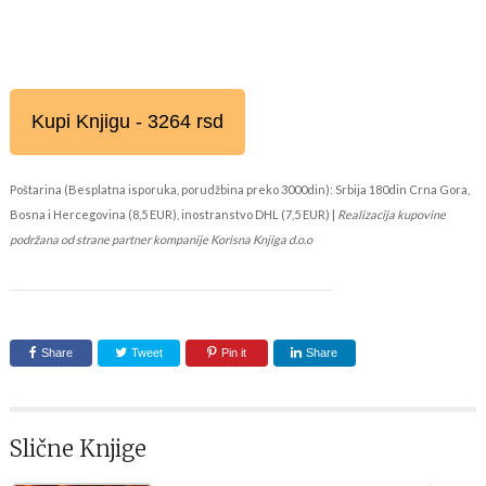
Kupi Knjigu - 3264 rsd
Poštarina (Besplatna isporuka, porudžbina preko 3000din): Srbija 180din Crna Gora,
Bosna i Hercegovina (8,5 EUR), inostranstvo DHL (7,5 EUR) |
Realizacija kupovine
podržana od strane partner kompanije Korisna Knjiga d.o.o
Share
Tweet
Pin it
Share
Slične Knjige