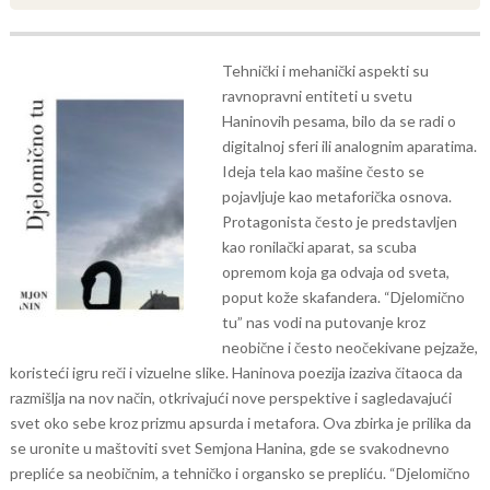
Tehnički i mehanički aspekti su
ravnopravni entiteti u svetu
Haninovih pesama, bilo da se radi o
digitalnoj sferi ili analognim aparatima.
Ideja tela kao mašine često se
pojavljuje kao metaforička osnova.
Protagonista često je predstavljen
kao ronilački aparat, sa scuba
opremom koja ga odvaja od sveta,
poput kože skafandera.
“Djelomično
tu” nas vodi na putovanje kroz
neobične i često neočekivane pejzaže,
koristeći igru reči i vizuelne slike. Haninova poezija izaziva čitaoca da
razmišlja na nov način, otkrivajući nove perspektive i sagledavajući
svet oko sebe kroz prizmu apsurda i metafora.
Ova zbirka je prilika da
se uronite u maštoviti svet Semjona Hanina, gde se svakodnevno
prepliće sa neobičnim, a tehničko i organsko se prepliću. “Djelomično