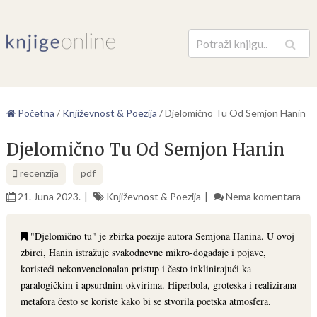
Pretraga
Početna
/
Književnost & Poezija
/
Djelomično Tu Od Semjon Hanin
Djelomično Tu Od Semjon Hanin
recenzija
pdf
21. Juna 2023.
Književnost & Poezija
Nema komentara
"Djelomično tu" je zbirka poezije autora Semjona Hanina. U ovoj
zbirci, Hanin istražuje svakodnevne mikro-događaje i pojave,
koristeći nekonvencionalan pristup i često inklinirajući ka
paralogičkim i apsurdnim okvirima. Hiperbola, groteska i realizirana
metafora često se koriste kako bi se stvorila poetska atmosfera.