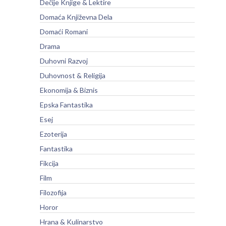
Dečije Knjige & Lektire
Domaća Književna Dela
Domaći Romani
Drama
Duhovni Razvoj
Duhovnost & Religija
Ekonomija & Biznis
Epska Fantastika
Esej
Ezoterija
Fantastika
Fikcija
Film
Filozofija
Horor
Hrana & Kulinarstvo