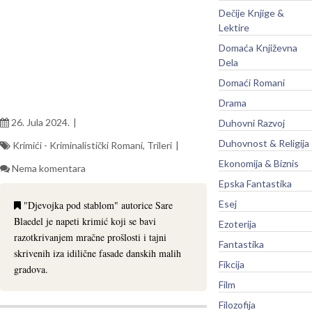
Dečije Knjige &
Lektire
Domaća Književna
Dela
Domaći Romani
Drama
26. Jula 2024.
Duhovni Razvoj
Duhovnost & Religija
Krimići - Kriminalistički Romani
,
Trileri
Ekonomija & Biznis
Nema komentara
Epska Fantastika
Esej
"Djevojka pod stablom" autorice Sare
Blaedel je napeti krimić koji se bavi
Ezoterija
razotkrivanjem mračne prošlosti i tajni
Fantastika
skrivenih iza idilične fasade danskih malih
Fikcija
gradova.
Film
Filozofija