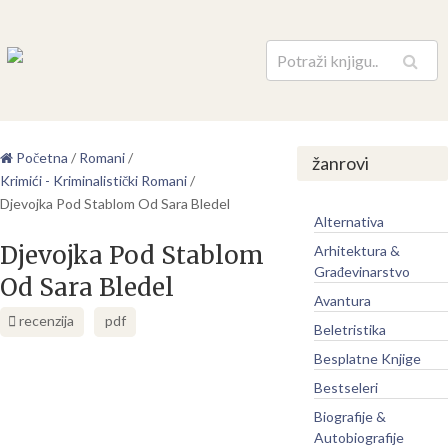
Pretraga
Početna
/
Romani
/
žanrovi
Krimići - Kriminalistički Romani
/
Djevojka Pod Stablom Od Sara Bledel
Alternativa
Djevojka Pod Stablom
Arhitektura &
Građevinarstvo
Od Sara Bledel
Avantura
recenzija
pdf
Beletristika
Besplatne Knjige
Bestseleri
Biografije &
Autobiografije