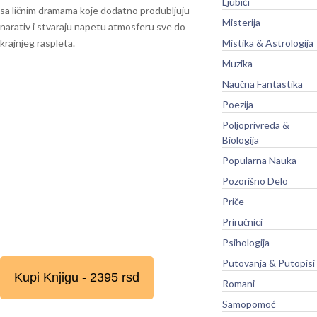
Ljubići
sa ličnim dramama koje dodatno produbljuju
Misterija
narativ i stvaraju napetu atmosferu sve do
krajnjeg raspleta.
Mistika & Astrologija
Muzika
Naučna Fantastika
Poezija
Poljoprivreda &
Biologija
Popularna Nauka
Pozorišno Delo
Priče
Priručnici
Psihologija
Putovanja & Putopisi
Kupi Knjigu - 2395 rsd
Romani
Samopomoć