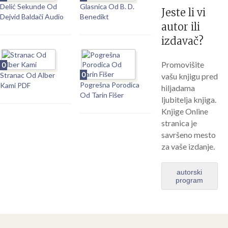
Delić Sekunde Od
Glasnica Od B. D.
Jeste li vi
Dejvid Baldači Audio
Benedikt
autor ili
izdavač?
Promovišite
0
0
Stranac Od Alber
vašu knjigu pred
Pogrešna Porodica
Kami PDF
hiljadama
Od Tarin Fišer
ljubitelja knjiga.
Knjige Online
stranica je
savršeno mesto
za vaše izdanje.
autorski
program