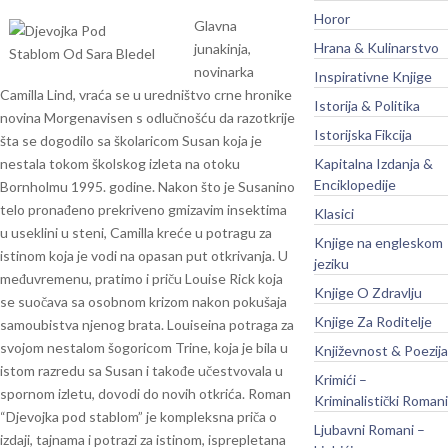
Horor
Glavna
Hrana & Kulinarstvo
junakinja,
novinarka
Inspirativne Knjige
Camilla Lind, vraća se u uredništvo crne hronike
Istorija & Politika
novina Morgenavisen s odlučnošću da razotkrije
Istorijska Fikcija
šta se dogodilo sa školaricom Susan koja je
nestala tokom školskog izleta na otoku
Kapitalna Izdanja &
Enciklopedije
Bornholmu 1995. godine. Nakon što je Susanino
telo pronađeno prekriveno gmizavim insektima
Klasici
u useklini u steni, Camilla kreće u potragu za
Knjige na engleskom
istinom koja je vodi na opasan put otkrivanja. U
jeziku
međuvremenu, pratimo i priču Louise Rick koja
Knjige O Zdravlju
se suočava sa osobnom krizom nakon pokušaja
Knjige Za Roditelje
samoubistva njenog brata. Louiseina potraga za
svojom nestalom šogoricom Trine, koja je bila u
Književnost & Poezija
istom razredu sa Susan i takođe učestvovala u
Krimići –
spornom izletu, dovodi do novih otkrića. Roman
Kriminalistički Romani
“Djevojka pod stablom” je kompleksna priča o
Ljubavni Romani –
izdaji, tajnama i potrazi za istinom, isprepletana