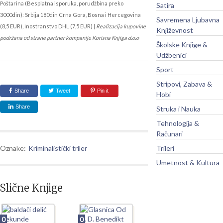
Poštarina (Besplatna isporuka, porudžbina preko
Satira
3000din): Srbija 180din Crna Gora, Bosna i Hercegovina
Savremena Ljubavna
(8,5 EUR), inostranstvo DHL (7,5 EUR) |
Realizacija kupovine
Književnost
podržana od strane partner kompanije Korisna Knjiga d.o.o
Školske Knjige &
Udžbenici
Sport
Stripovi, Zabava &
Share
Tweet
Pin it
Hobi
Share
Struka i Nauka
Tehnologija &
Računari
Oznake:
Kriminalistički triler
Trileri
Umetnost & Kultura
Slične Knjige
0
0