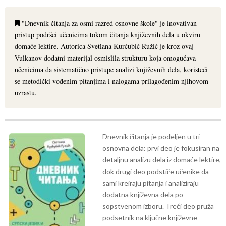
"Dnevnik čitanja za osmi razred osnovne škole" je inovativan
pristup podršci učenicima tokom čitanja književnih dela u okviru
domaće lektire. Autorica Svetlana Kurćubić Ružić je kroz ovaj
Vulkanov dodatni materijal osmislila strukturu koja omogućava
učenicima da sistematično pristupe analizi književnih dela, koristeći
se metodički vođenim pitanjima i nalogama prilagođenim njihovom
uzrastu.
Dnevnik čitanja je podeljen u tri
osnovna dela: prvi deo je fokusiran na
detaljnu analizu dela iz domaće lektire,
dok drugi deo podstiče učenike da
sami kreiraju pitanja i analiziraju
dodatna književna dela po
sopstvenom izboru. Treći deo pruža
podsetnik na ključne književne