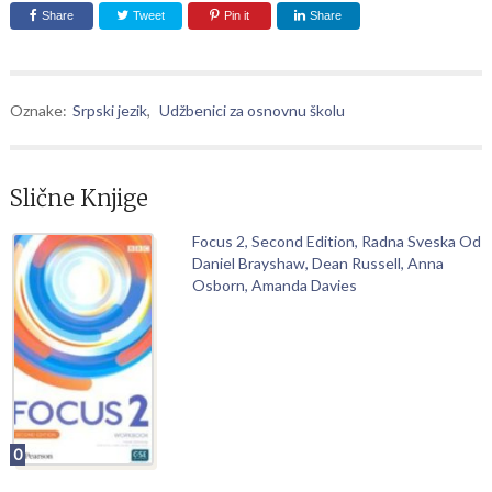
Share
Tweet
Pin it
Share
Oznake:
Srpski jezik
,
Udžbenici za osnovnu školu
Slične Knjige
Focus 2, Second Edition, Radna Sveska Od
Daniel Brayshaw, Dean Russell, Anna
Osborn, Amanda Davies
0