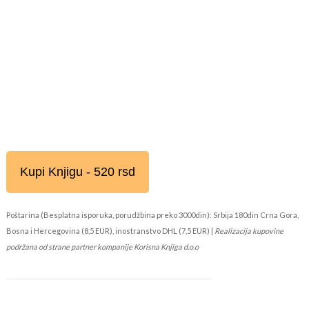
Kupi Knjigu - 520 rsd
Poštarina (Besplatna isporuka, porudžbina preko 3000din): Srbija 180din Crna Gora,
Bosna i Hercegovina (8,5 EUR), inostranstvo DHL (7,5 EUR) |
Realizacija kupovine
podržana od strane partner kompanije Korisna Knjiga d.o.o