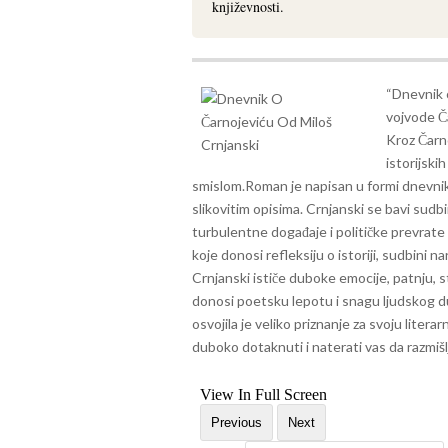
književnosti.
“Dnevnik o
vojvode Č
Kroz Čarn
istorijski
smislom.
Roman je napisan u formi dnevnika,
slikovitim opisima. Crnjanski se bavi sudb
turbulentne događaje i političke prevrate
koje donosi refleksiju o istoriji, sudbini n
Crnjanski ističe duboke emocije, patnju, st
donosi poetsku lepotu i snagu ljudskog d
osvojila je veliko priznanje za svoju liter
duboko dotaknuti i naterati vas da razmišlja