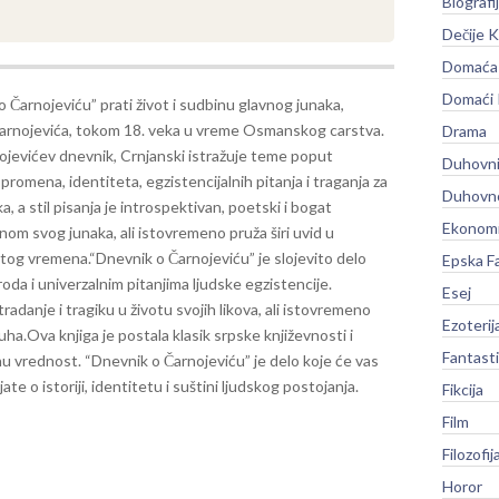
Biografi
Dečije K
Domaća 
Domaći
 Čarnojeviću” prati život i sudbinu glavnog junaka,
arnojevića, tokom 18. veka u vreme Osmanskog carstva.
Drama
ojevićev dnevnik, Crnjanski istražuje teme poput
Duhovni
h promena, identiteta, egzistencijalnih pitanja i traganja za
Duhovno
 a stil pisanja je introspektivan, poetski i bogat
Ekonomi
inom svog junaka, ali istovremeno pruža širi uvid u
 tog vremena.
“Dnevnik o Čarnojeviću” je slojevito delo
Epska F
aroda i univerzalnim pitanjima ljudske egzistencije.
Esej
radanje i tragiku u životu svojih likova, ali istovremeno
Ezoterij
uha.
Ova knjiga je postala klasik srpske književnosti i
Fantast
arnu vrednost. “Dnevnik o Čarnojeviću” je delo koje će vas
te o istoriji, identitetu i suštini ljudskog postojanja.
Fikcija
Film
Filozofij
Horor