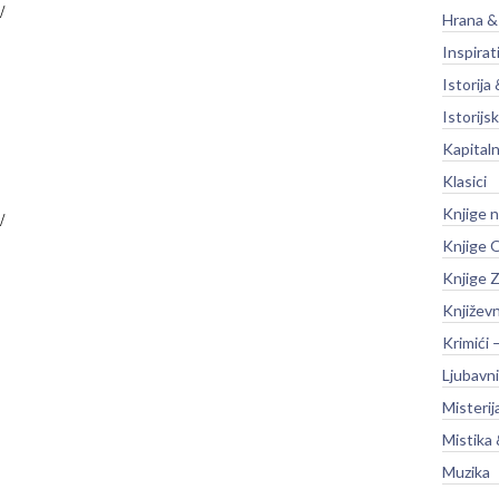
Hrana &
Inspirat
Istorija 
Istorijsk
Kapitaln
Klasici
Knjige 
Knjige O
Knjige Z
Književ
Krimići 
Ljubavni
Misterij
Mistika 
Muzika