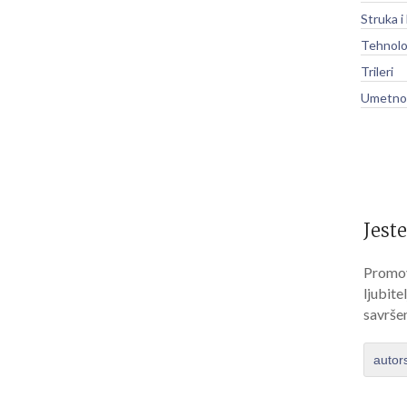
Struka i
Tehnolo
Trileri
Umetnos
Jeste
Promov
ljubite
savrše
autor