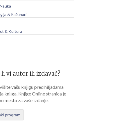
 Nauka
gija & Računari
t & Kultura
 li vi autor ili izdavač?
išite vašu knjigu pred hiljadama
lja knjiga. Knjige Online stranica je
no mesto za vaše izdanje.
ski program