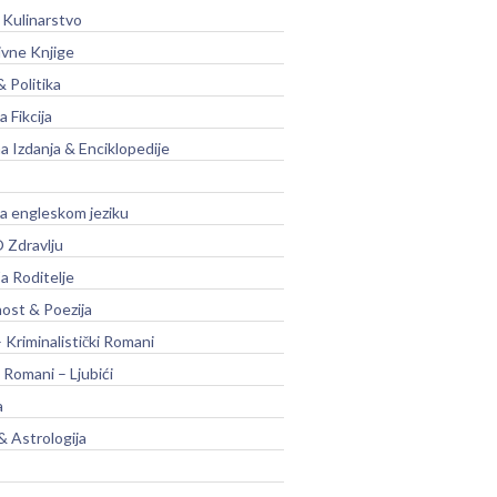
 Kulinarstvo
ivne Knjige
& Politika
a Fikcija
a Izdanja & Enciklopedije
na engleskom jeziku
 Zdravlju
a Roditelje
nost & Poezija
– Kriminalistički Romani
 Romani – Ljubići
a
& Astrologija