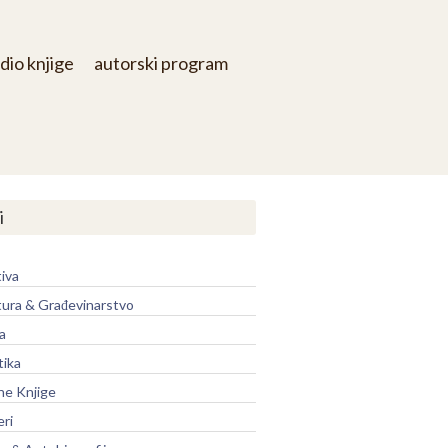
dio knjige
autorski program
i
iva
tura & Građevinarstvo
a
tika
ne Knjige
eri