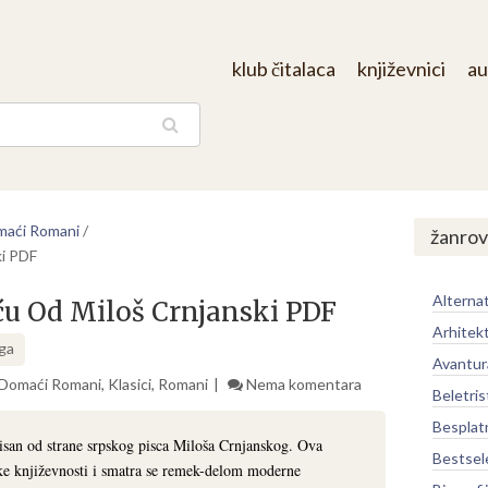
klub čitalaca
književnici
au
aga
aći Romani
/
žanrov
ki PDF
Alternat
ću Od Miloš Crnjanski PDF
Arhitek
iga
Avantur
Domaći Romani
,
Klasici
,
Romani
Nema komentara
Beletris
Besplat
san od strane srpskog pisca Miloša Crnjanskog. Ova
Bestsel
ske književnosti i smatra se remek-delom moderne