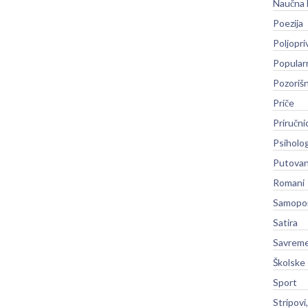
Naučna 
Poezija
Poljopri
Popular
Pozoriš
Priče
Priručni
Psiholog
Putovan
Romani
Samopo
Satira
Savreme
Školske
Sport
Stripovi