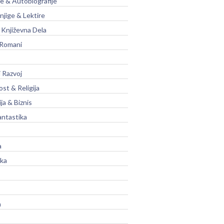
je & Autobiografije
njige & Lektire
Književna Dela
 Romani
 Razvoj
st & Religija
ja & Biznis
antastika
a
ika
a