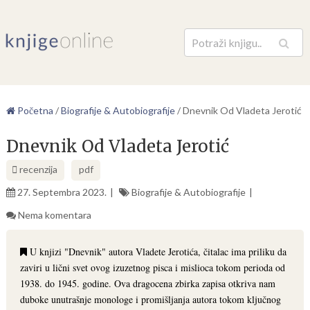
Pretraga
Početna
/
Biografije & Autobiografije
/
Dnevnik Od Vladeta Jerotić
Dnevnik Od Vladeta Jerotić
recenzija
pdf
27. Septembra 2023.
Biografije & Autobiografije
Nema komentara
U knjizi "Dnevnik" autora Vladete Jerotića, čitalac ima priliku da
zaviri u lični svet ovog izuzetnog pisca i mislioca tokom perioda od
1938. do 1945. godine. Ova dragocena zbirka zapisa otkriva nam
duboke unutrašnje monologe i promišljanja autora tokom ključnog