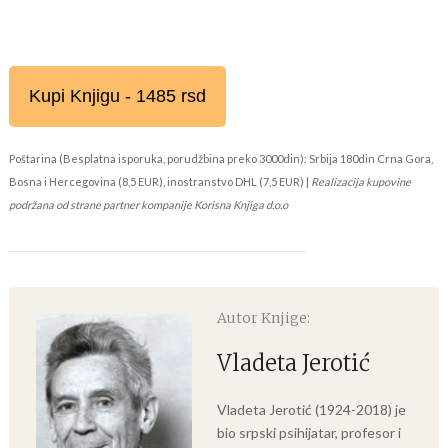
Kupi Knjigu - 1485 rsd
Poštarina (Besplatna isporuka, porudžbina preko 3000din): Srbija 180din Crna Gora,
Bosna i Hercegovina (8,5 EUR), inostranstvo DHL (7,5 EUR) |
Realizacija kupovine
podržana od strane partner kompanije Korisna Knjiga d.o.o
Autor Knjige:
Vladeta Jerotić
Vladeta Jerotić (1924-2018) je
bio srpski psihijatar, profesor i