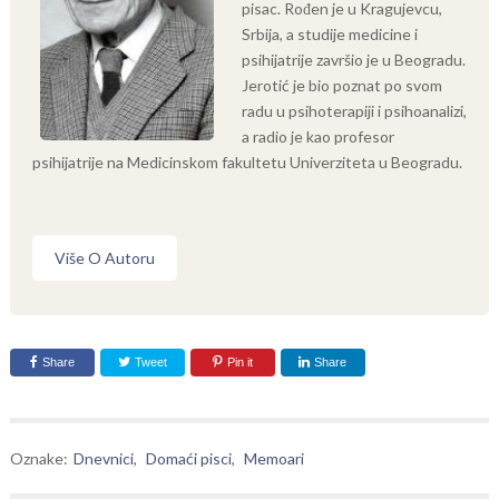
pisac. Rođen je u Kragujevcu,
Srbija, a studije medicine i
psihijatrije završio je u Beogradu.
Jerotić je bio poznat po svom
radu u psihoterapiji i psihoanalizi,
a radio je kao profesor
psihijatrije na Medicinskom fakultetu Univerziteta u Beogradu.
Više O Autoru
Share
Tweet
Pin it
Share
Oznake:
Dnevnici
,
Domaći pisci
,
Memoari