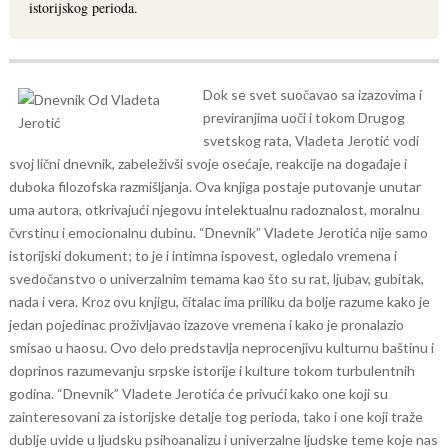
istorijskog perioda.
Dok se svet suočavao sa izazovima i
previranjima uoči i tokom Drugog
svetskog rata, Vladeta Jerotić vodi
svoj lični dnevnik, zabeleživši svoje osećaje, reakcije na događaje i
duboka filozofska razmišljanja. Ova knjiga postaje putovanje unutar
uma autora, otkrivajući njegovu intelektualnu radoznalost, moralnu
čvrstinu i emocionalnu dubinu.
“Dnevnik” Vladete Jerotića nije samo
istorijski dokument; to je i intimna ispovest, ogledalo vremena i
svedočanstvo o univerzalnim temama kao što su rat, ljubav, gubitak,
nada i vera. Kroz ovu knjigu, čitalac ima priliku da bolje razume kako je
jedan pojedinac proživljavao izazove vremena i kako je pronalazio
smisao u haosu.
Ovo delo predstavlja neprocenjivu kulturnu baštinu i
doprinos razumevanju srpske istorije i kulture tokom turbulentnih
godina. “Dnevnik” Vladete Jerotića će privući kako one koji su
zainteresovani za istorijske detalje tog perioda, tako i one koji traže
dublje uvide u ljudsku psihoanalizu i univerzalne ljudske teme koje nas