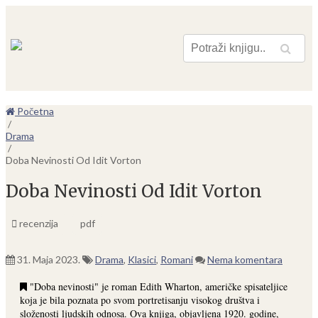
Pretraga
Početna
/
Drama
/
Doba Nevinosti Od Idit Vorton
Doba Nevinosti Od Idit Vorton
recenzija
pdf
31. Maja 2023.
Drama
,
Klasici
,
Romani
Nema komentara
"Doba nevinosti" je roman Edith Wharton, američke spisateljice
koja je bila poznata po svom portretisanju visokog društva i
složenosti ljudskih odnosa. Ova knjiga, objavljena 1920. godine,