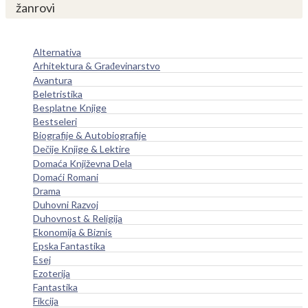
žanrovi
Alternativa
Arhitektura & Građevinarstvo
Avantura
Beletristika
Besplatne Knjige
Bestseleri
Biografije & Autobiografije
Dečije Knjige & Lektire
Domaća Književna Dela
Domaći Romani
Drama
Duhovni Razvoj
Duhovnost & Religija
Ekonomija & Biznis
Epska Fantastika
Esej
Ezoterija
Fantastika
Fikcija