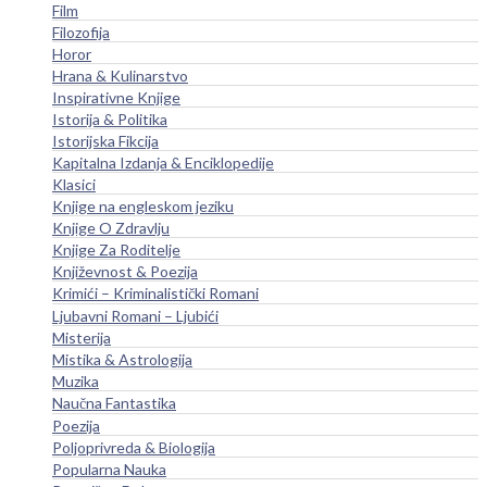
Film
Filozofija
Horor
Hrana & Kulinarstvo
Inspirativne Knjige
Istorija & Politika
Istorijska Fikcija
Kapitalna Izdanja & Enciklopedije
Klasici
Knjige na engleskom jeziku
Knjige O Zdravlju
Knjige Za Roditelje
Književnost & Poezija
Krimići – Kriminalistički Romani
Ljubavni Romani – Ljubići
Misterija
Mistika & Astrologija
Muzika
Naučna Fantastika
Poezija
Poljoprivreda & Biologija
Popularna Nauka