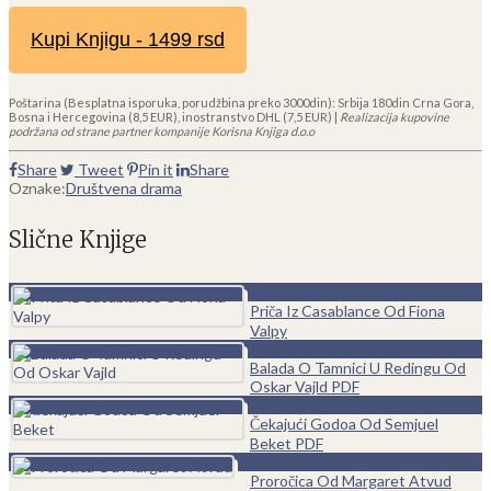
Kupi Knjigu - 1499 rsd
Poštarina (Besplatna isporuka, porudžbina preko 3000din): Srbija 180din Crna Gora,
Bosna i Hercegovina (8,5 EUR), inostranstvo DHL (7,5 EUR) |
Realizacija kupovine
podržana od strane partner kompanije Korisna Knjiga d.o.o
Share
Tweet
Pin it
Share
Oznake:
Društvena drama
Slične Knjige
0
Priča Iz Casablance Od Fiona
Valpy
0
Balada O Tamnici U Redingu Od
Oskar Vajld PDF
0
Čekajući Godoa Od Semjuel
Beket PDF
0
Proročica Od Margaret Atvud