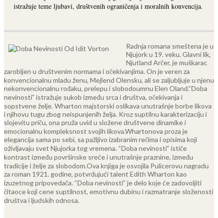
istražuje teme ljubavi, društvenih ograničenja i moralnih konvencija.
Radnja romana smeštena je u
Njujork u 19. veku. Glavni lik,
Njutland Arčer, je muškarac
zarobljen u društvenim normama i očekivanjima. On je veren za
konvencionalnu mladu ženu, Mejlend Olensku, ali se zaljubljuje u njenu
nekonvencionalnu rođaku, prelepu i slobodoumnu Elen Oland.
“Doba
nevinosti” istražuje sukob između srca i društva, očekivanja i
sopstvene želje. Wharton majstorski oslikava unutrašnje borbe likova
i njihovu tugu zbog neispunjenih želja. Kroz suptilnu karakterizaciju i
slojevitu priču, ona pruža uvid u složene društvene dinamike i
emocionalnu kompleksnost svojih likova.
Whartonova proza je
elegancija sama po sebi, sa pažljivo izabranim rečima i opisima koji
oživljavaju svet Njujorka tog vremena. “Doba nevinosti” ističe
kontrast između površinske sreće i unutrašnje praznine, između
tradicije i želje za slobodom.
Ova knjiga je osvojila Pulicerovu nagradu
za roman 1921. godine, potvrđujući talent Edith Wharton kao
izuzetnog pripovedača. “Doba nevinosti” je delo koje će zadovoljiti
čitaoce koji cene suptilnost, emotivnu dubinu i razmatranje složenosti
društva i ljudskih odnosa.