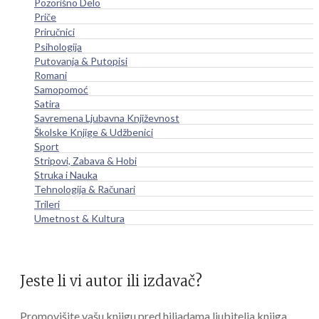
Pozorišno Delo
Priče
Priručnici
Psihologija
Putovanja & Putopisi
Romani
Samopomoć
Satira
Savremena Ljubavna Književnost
Školske Knjige & Udžbenici
Sport
Stripovi, Zabava & Hobi
Struka i Nauka
Tehnologija & Računari
Trileri
Umetnost & Kultura
Jeste li vi autor ili izdavač?
Promovišite vašu knjigu pred hiljadama ljubitelja knjiga.