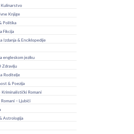
 Kulinarstvo
ivne Knjige
& Politika
a Fikcija
a Izdanja & Enciklopedije
na engleskom jeziku
 Zdravlju
a Roditelje
nost & Poezija
– Kriminalistički Romani
 Romani – Ljubići
a
& Astrologija