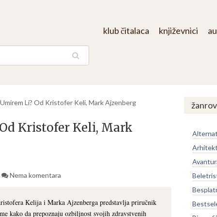
klub čitalaca
književnici
au
aga
Umirem Li? Od Kristofer Keli, Mark Ajzenberg
žanrov
Od Kristofer Keli, Mark
Alternat
Arhitek
Avantur
Nema komentara
Beletris
Besplat
istofera Kelija i Marka Ajzenberga predstavlja priručnik
Bestsel
ome kako da prepoznaju ozbiljnost svojih zdravstvenih