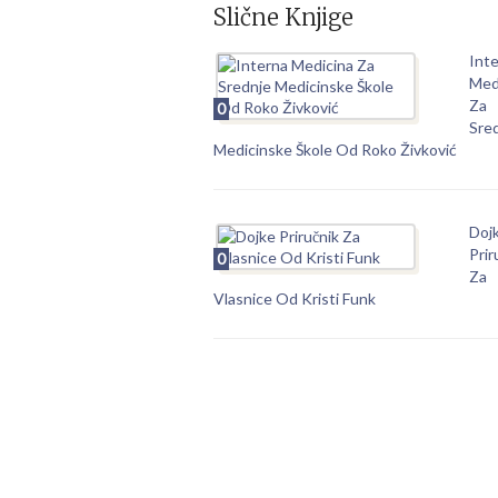
Slične Knjige
Int
Med
Za
0
Sre
Medicinske Škole Od Roko Živković
Doj
Prir
0
Za
Vlasnice Od Kristi Funk