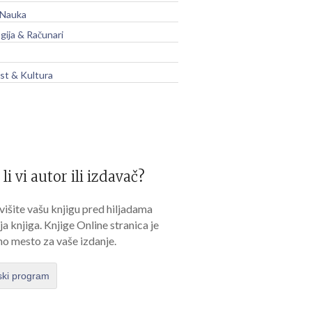
 Nauka
gija & Računari
t & Kultura
 li vi autor ili izdavač?
išite vašu knjigu pred hiljadama
lja knjiga. Knjige Online stranica je
no mesto za vaše izdanje.
ski program