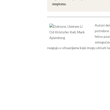
simptoma.
Autori det
potrebno i
hitno pozv
omogućava
reaguju u situacijama koje mogu uticati na