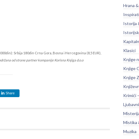
Hrana &
Inspirat
Istorija 
Istorijsk
Kapitaln
Klasici
000din): Srbija 180din Crna Gora, Bosna i Hercegovina (8,5 EUR),
Knjige 
održana od strane partner kompanije Korisna Knjiga d.o.o
Knjige O
Knjige Z
Književ
Share
Krimići 
Ljubavni
Misterij
Mistika 
Muzika