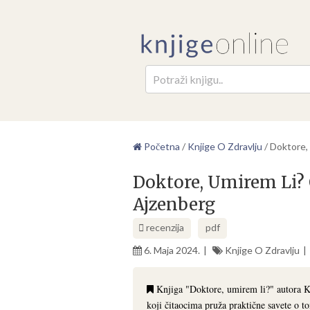
Pretr
Početna
/
Knjige O Zdravlju
/
Doktore, 
Doktore, Umirem Li? 
Ajzenberg
recenzija
pdf
6. Maja 2024.
Knjige O Zdravlju
Knjiga "Doktore, umirem li?" autora Kr
koji čitaocima pruža praktične savete o t