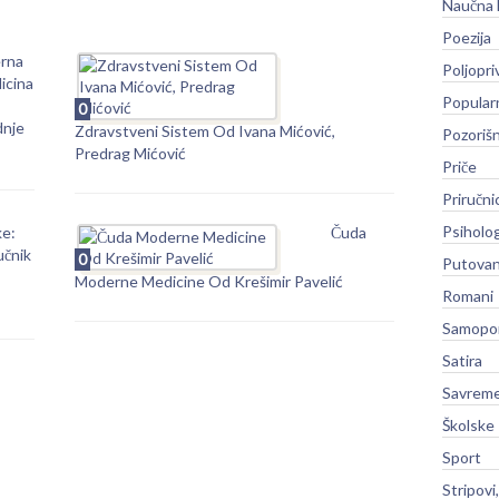
Naučna 
Poezija
erna
Poljopri
icina
Popular
0
dnje
Zdravstveni Sistem Od Ivana Mićović,
Pozoriš
Predrag Mićović
Priče
Priručni
Psiholog
ke:
Čuda
učnik
0
Putovan
Moderne Medicine Od Krešimir Pavelić
Romani
Samopo
Satira
Savreme
Školske
Sport
Stripovi