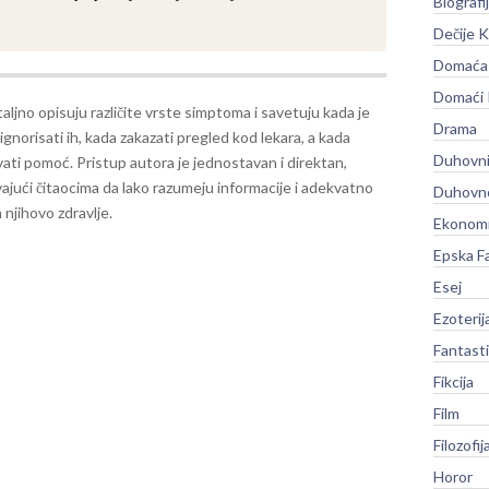
Biografi
Dečije K
Domaća 
Domaći
aljno opisuju različite vrste simptoma i savetuju kada je
Drama
gnorisati ih, kada zakazati pregled kod lekara, a kada
Duhovni
ati pomoć. Pristup autora je jednostavan i direktan,
jući čitaocima da lako razumeju informacije i adekvatno
Duhovno
 njihovo zdravlje.
Ekonomi
Epska F
Esej
Ezoterij
Fantast
Fikcija
Film
Filozofij
Horor