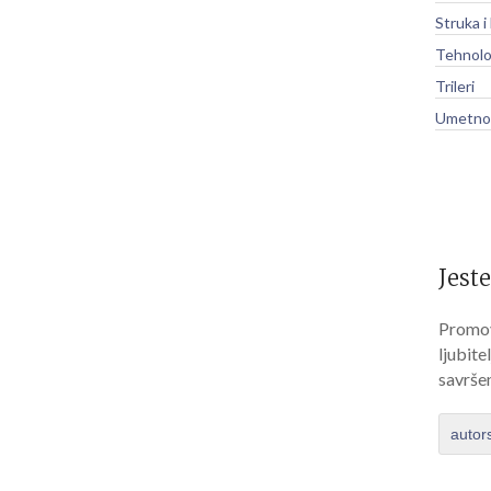
Struka i
Tehnolo
Trileri
Umetnos
Jeste
Promov
ljubite
savrše
autor