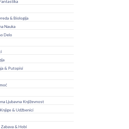
Fantastika
vreda & Biologija
na Nauka
no Delo
ci
ija
ja & Putopisi
moć
na Ljubavna Književnost
 Knjige & Udžbenici
, Zabava & Hobi