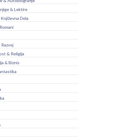
je & Autobiografije
njige & Lektire
Književna Dela
 Romani
 Razvoj
st & Religija
ja & Biznis
antastika
a
ika
a