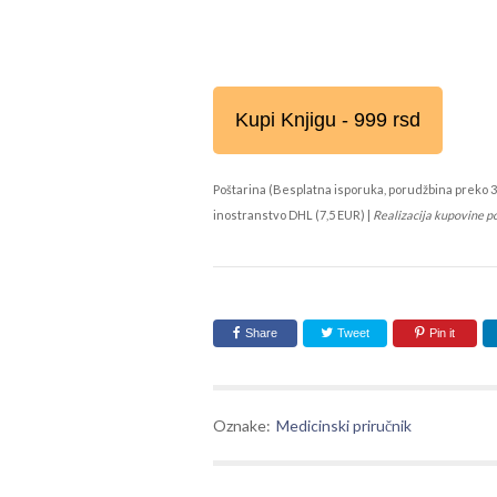
Kupi Knjigu - 999 rsd
Poštarina (Besplatna isporuka, porudžbina preko 3
inostranstvo DHL (7,5 EUR) |
Realizacija kupovine p
Share
Tweet
Pin it
Oznake:
Medicinski priručnik