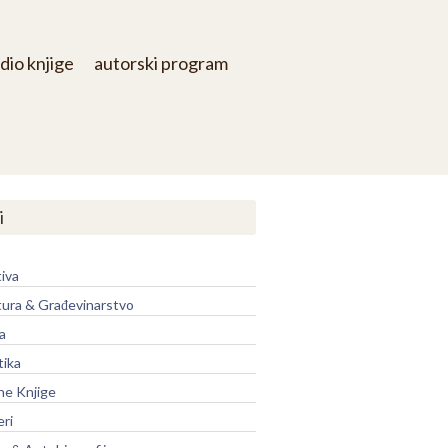
dio knjige
autorski program
i
iva
tura & Građevinarstvo
a
tika
ne Knjige
eri