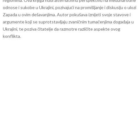
regionima.
Ova knjiga nudi alternativnu perspektivu na međunarodne
odnose i sukobe u Ukrajini, pozivajući na promišljanje i diskusiju o ulozi
Zapada u ovim dešavanjima. Autor pokušava iznijeti svoje stavove i
argumente koji se suprotstavljaju zvaničnim tumačenjima događaja u
Ukrajini, te poziva čitatelje da razmotre različite aspekte ovog
konflikta.