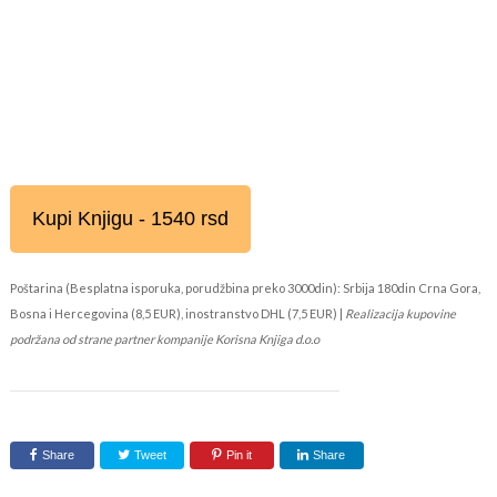
Kupi Knjigu - 1540 rsd
Poštarina (Besplatna isporuka, porudžbina preko 3000din): Srbija 180din Crna Gora,
Bosna i Hercegovina (8,5 EUR), inostranstvo DHL (7,5 EUR) |
Realizacija kupovine
podržana od strane partner kompanije Korisna Knjiga d.o.o
Share
Tweet
Pin it
Share