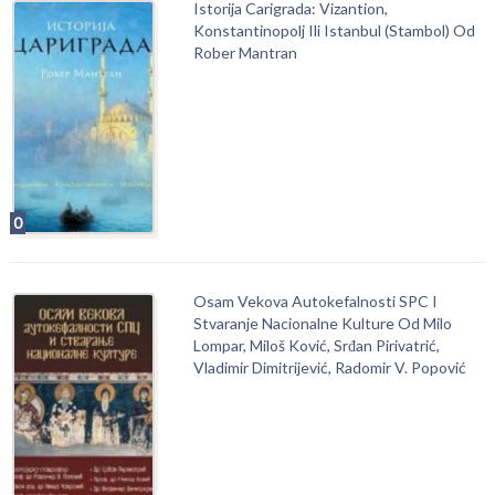
Istorija Carigrada: Vizantion,
Konstantinopolj Ili Istanbul (Stambol) Od
Rober Mantran
0
Osam Vekova Autokefalnosti SPC I
Stvaranje Nacionalne Kulture Od Milo
Lompar, Miloš Ković, Srđan Pirivatrić,
Vladimir Dimitrijević, Radomir V. Popović