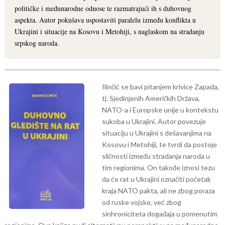
političke i međunarodne odnose te razmatrajući ih s duhovnog
aspekta. Autor pokušava uspostaviti paralelu između konflikta u
Ukrajini i situacije na Kosovu i Metohiji, s naglaskom na stradanju
srpskog naroda.
Ilinčić se bavi pitanjem krivice Zapada,
tj. Sjedinjenih Američkih Država,
NATO-a i Europske unije u kontekstu
sukoba u Ukrajini. Autor povezuje
situaciju u Ukrajini s dešavanjima na
Kosovu i Metohiji, te tvrdi da postoje
sličnosti između stradanja naroda u
tim regionima. On takođe iznosi tezu
da će rat u Ukrajini označiti početak
kraja NATO pakta, ali ne zbog poraza
od ruske vojske, već zbog
sinhroniciteta događaja u pomenutim