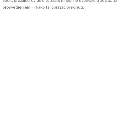
vodič, pružajući uvide u to zašto mnogi ne uspevaju u potrazi za
prosvetljenjem – i kako taj obrazac prekinuti.