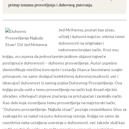
pristup temama prosvetljenja i duhovnog putovanja.
Jed McKenna, poznat kao pisac,
učitelj i duhovni majstor, otkriva teme
duhovnosti na originalan i
nekonvencionalan način. Kroz ovu
knjigu, on uspeva da jednostavnim jezikom objasni najveće
postignuće duhovnosti – duhovno prosvetljenje.
Autor uspešno
demistifikuje mistične koncepte i ostavlja čitaoce fascinirane svojim
pristupom, ne samo dodajući kolektivnoj duhovnoj mudrosti, već i
izbacujući duhovnost iz samog pojma Duhovnog Prosvjetljenja. Ova
knjiga pruža uvid u temu prosvetljenja na način koji dosad nije bio
obrađen, otkrivajući slojeve značenja na pristupačan i zanimljiv način.
Kao delo koje osvetljava temu prosvetljenja na majstorski način,
“Duhovno prosvjetljenje: Najluđa stvar!” postaje nezaobilazno štivo za
svakoga ko se nalazi na putu duhovnog razvoja. Knjiga ne samo da
razotkriva neka ustaljena uverenja o duhovnosti, već takođe služi kao