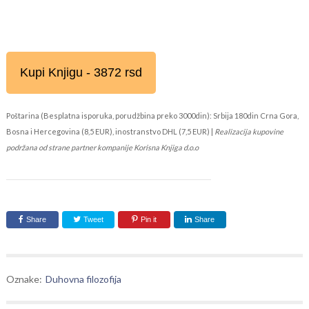
Kupi Knjigu - 3872 rsd
Poštarina (Besplatna isporuka, porudžbina preko 3000din): Srbija 180din Crna Gora,
Bosna i Hercegovina (8,5 EUR), inostranstvo DHL (7,5 EUR) |
Realizacija kupovine
podržana od strane partner kompanije Korisna Knjiga d.o.o
Share
Tweet
Pin it
Share
Oznake:
Duhovna filozofija