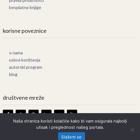
pravila privatnosti
besplatne knjige
korisne poveznice
o nama
uslovi korištenja
autorski program
blog
društvene mreže
Naša stranica koristi kolačiće kako bi vam osigurala najbolji
utisak i preglednost našeg portala.
Knjige Online
Copyright © 2026.
Slažem se
Prava zadržana. Bilo kakvo kopiranje strogo zabranjeno.