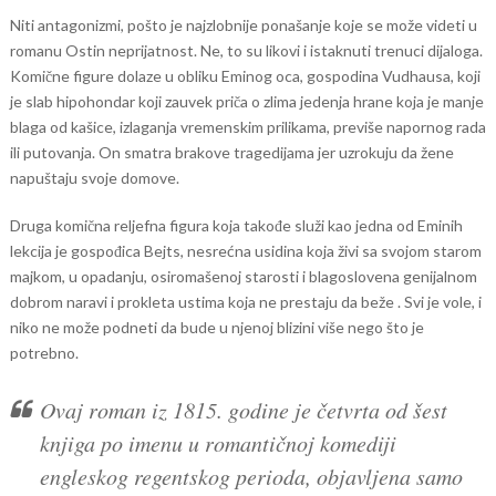
Niti antagonizmi, pošto je najzlobnije ponašanje koje se može videti u
romanu Ostin neprijatnost. Ne, to su likovi i istaknuti trenuci dijaloga.
Komične figure dolaze u obliku Eminog oca, gospodina Vudhausa, koji
je slab hipohondar koji zauvek priča o zlima jedenja hrane koja je manje
blaga od kašice, izlaganja vremenskim prilikama, previše napornog rada
ili putovanja. On smatra brakove tragedijama jer uzrokuju da žene
napuštaju svoje domove.
Druga komična reljefna figura koja takođe služi kao jedna od Eminih
lekcija je gospođica Bejts, nesrećna usidina koja živi sa svojom starom
majkom, u opadanju, osiromašenoj starosti i blagoslovena genijalnom
dobrom naravi i prokleta ustima koja ne prestaju da beže . Svi je vole, i
niko ne može podneti da bude u njenoj blizini više nego što je
potrebno.
Ovaj roman iz 1815. godine je četvrta od šest
knjiga po imenu u romantičnoj komediji
engleskog regentskog perioda, objavljena samo