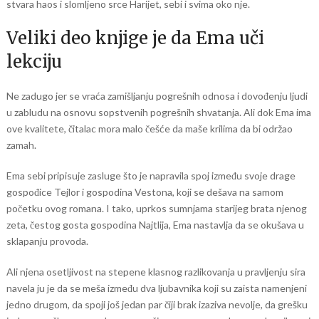
stvara haos i slomljeno srce Harijet, sebi i svima oko nje.
Veliki deo knjige je da Ema uči
lekciju
Ne zadugo jer se vraća zamišljanju pogrešnih odnosa i dovođenju ljudi
u zabludu na osnovu sopstvenih pogrešnih shvatanja. Ali dok Ema ima
ove kvalitete, čitalac mora malo češće da maše krilima da bi održao
zamah.
Ema sebi pripisuje zasluge što je napravila spoj između svoje drage
gospođice Tejlor i gospodina Vestona, koji se dešava na samom
početku ovog romana. I tako, uprkos sumnjama starijeg brata njenog
zeta, čestog gosta gospodina Najtlija, Ema nastavlja da se okušava u
sklapanju provoda.
Ali njena osetljivost na stepene klasnog razlikovanja u pravljenju sira
navela ju je da se meša između dva ljubavnika koji su zaista namenjeni
jedno drugom, da spoji još jedan par čiji brak izaziva nevolje, da grešku