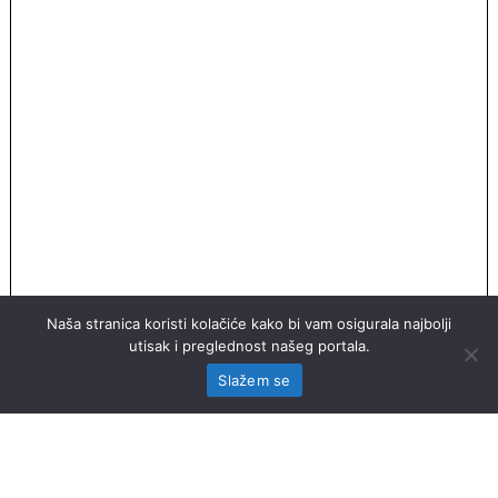
Naša stranica koristi kolačiće kako bi vam osigurala najbolji
utisak i preglednost našeg portala.
Slažem se