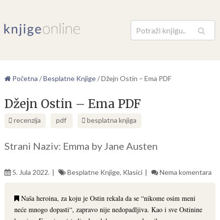
Pretraga
Početna
/
Besplatne Knjige
/
Džejn Ostin – Ema PDF
Džejn Ostin – Ema PDF
recenzija
pdf
besplatna knjiga
Strani Naziv: Emma by Jane Austen
5. Jula 2022.
Besplatne Knjige
,
Klasici
Nema komentara
Naša heroina, za koju je Ostin rekala da se “nikome osim meni
neće mnogo dopasti“, zapravo nije nedopadljiva. Kao i sve Ostinine