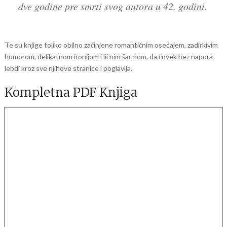
dve godine pre smrti svog autora u 42. godini.
Te su knjige toliko obilno začinjene romantičnim osećajem, zadirkivim
humorom, delikatnom ironijom i ličnim šarmom, da čovek bez napora
lebdi kroz sve njihove stranice i poglavlja.
Kompletna PDF Knjiga