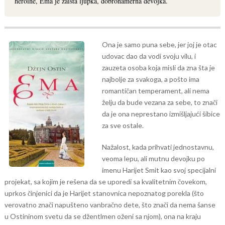
heroine, Ema je zaista ljupka, dobronamerna devojka.
Ona je samo puna sebe, jer joj je otac
udovac dao da vodi svoju vilu, i
zauzeta osoba koja misli da zna šta je
najbolje za svakoga, a pošto ima
romantičan temperament, ali nema
želju da bude vezana za sebe, to znači
da je ona neprestano izmišljajući šibice
za sve ostale.
Nažalost, kada prihvati jednostavnu,
veoma lepu, ali mutnu devojku po
imenu Harijet Smit kao svoj specijalni
projekat, sa kojim je rešena da se uporedi sa kvalitetnim čovekom,
uprkos činjenici da je Harijet stanovnica nepoznatog porekla (što
verovatno znači napušteno vanbračno dete, što znači da nema šanse
u Ostininom svetu da se džentlmen oženi sa njom), ona na kraju