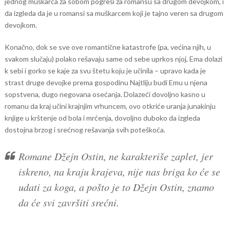
jednog muškarca za sobom pogreši za romansu sa drugom devojkom, i
da izgleda da je u romansi sa muškarcem koji je tajno veren sa drugom
devojkom.
Konačno, dok se sve ove romantične katastrofe (pa, većina njih, u
svakom slučaju) polako rešavaju same od sebe uprkos njoj, Ema dolazi
k sebi i gorko se kaje za svu štetu koju je učinila – upravo kada je
strast druge devojke prema gospodinu Najtliju budi Emu u njena
sopstvena, dugo negovana osećanja. Dolazeći dovoljno kasno u
romanu da kraj učini krajnjim vrhuncem, ovo otkriće uranja junakinju
knjige u krštenje od bola i mrćenja, dovoljno duboko da izgleda
dostojna brzog i srećnog rešavanja svih poteškoća.
Romane Džejn Ostin, ne karakteriše zaplet, jer
iskreno, na kraju krajeva, nije nas briga ko će se
udati za koga, a pošto je to Džejn Ostin, znamo
da će svi završiti srećni.