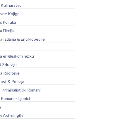
 Kulinarstvo
ivne Knjige
& Politika
a Fikcija
a Izdanja & Enciklopedije
na engleskom jeziku
 Zdravlju
a Roditelje
nost & Poezija
– Kriminalistički Romani
 Romani – Ljubići
a
& Astrologija