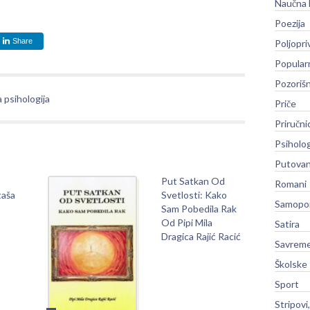
Naučna 
Poezija
Share
Poljopri
Popular
Pozoriš
 psihologija
Priče
Priručni
Psiholog
Putovan
Put Satkan Od
Romani
taša
Svetlosti: Kako
Samopo
Sam Pobedila Rak
Od Pipi Mila
Satira
Dragica Rajić Racić
Savreme
Školske
Sport
Stripovi