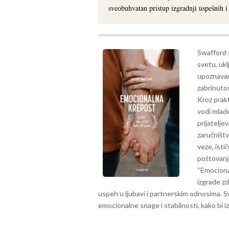
sveobuhvatan pristup izgradnji uspešnih 
Swafford 
svetu, ukl
upoznavanj
zabrinutos
Kroz prak
vodi mlade
prijatelje
zaručništv
veze, isti
poštovanja
“Emocional
izgrade zd
uspeh u ljubavi i partnerskim odnosima. 
emocionalne snage i stabilnosti, kako bi iz