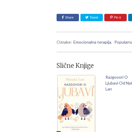
Share
Tweet
Pin it
Oznake:
Emocionalna terapija
,
Popularna
Slične Knjige
Razgovori O
Ljubavi Od Na
Lan