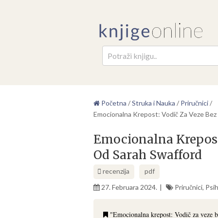
Pretr
Početna
/
Struka i Nauka
/
Priručnici
/
Emocionalna Krepost: Vodič Za Veze Be
Emocionalna Krepost
Od Sarah Swafford
recenzija
pdf
27. Februara 2024.
Priručnici
,
Psih
"Emocionalna krepost: Vodič za veze 