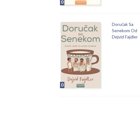
0
Doručak Sa
Senekom Od
Dejvid Fajdler
0