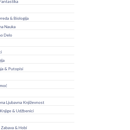
Fantastika
vreda & Biologija
na Nauka
no Delo
ci
ija
ja & Putopisi
moć
na Ljubavna Književnost
 Knjige & Udžbenici
, Zabava & Hobi