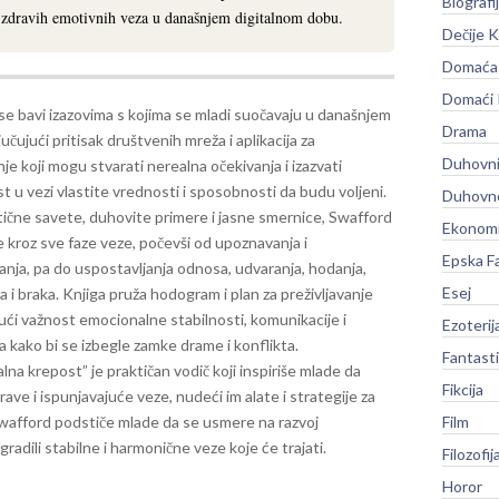
Biografi
i zdravih emotivnih veza u današnjem digitalnom dobu.
Dečije K
Domaća 
Domaći
se bavi izazovima s kojima se mladi suočavaju u današnjem
Drama
jučujući pritisak društvenih mreža i aplikacija za
Duhovni
e koji mogu stvarati nerealna očekivanja i izazvati
t u vezi vlastite vrednosti i sposobnosti da budu voljeni.
Duhovno
tične savete, duhovite primere i jasne smernice, Swafford
Ekonomi
 kroz sve faze veze, počevši od upoznavanja i
Epska F
vanja, pa do uspostavljanja odnosa, udvaranja, hodanja,
Esej
a i braka. Knjiga pruža hodogram i plan za preživljavanje
čući važnost emocionalne stabilnosti, komunikacije i
Ezoterij
 kako bi se izbegle zamke drame i konflikta.
Fantast
na krepost” je praktičan vodič koji inspiriše mlade da
Fikcija
rave i ispunjavajuće veze, nudeći im alate i strategije za
Swafford podstiče mlade da se usmere na razvoj
Film
gradili stabilne i harmonične veze koje će trajati.
Filozofij
Horor