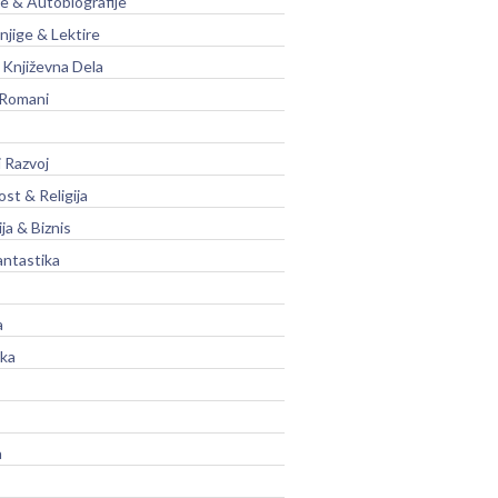
je & Autobiografije
njige & Lektire
Književna Dela
 Romani
 Razvoj
st & Religija
ja & Biznis
antastika
a
ika
a