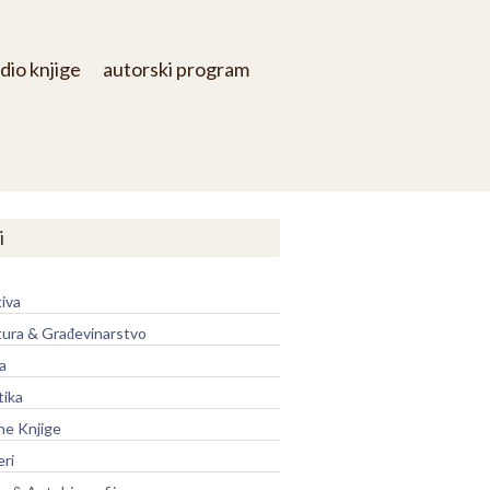
dio knjige
autorski program
i
iva
tura & Građevinarstvo
a
tika
ne Knjige
eri