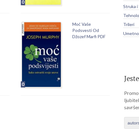
0
Struka i
Tehnolo
Moć Vaše
Trileri
Podsvesti Od
Umetnos
Džozef Marfi PDF
Jeste
0
Promov
ljubite
savrše
autor