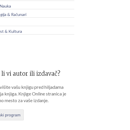
 Nauka
gija & Računari
t & Kultura
 li vi autor ili izdavač?
išite vašu knjigu pred hiljadama
lja knjiga. Knjige Online stranica je
no mesto za vaše izdanje.
ski program