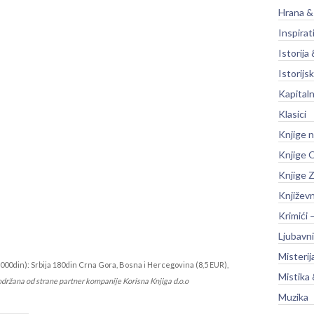
Hrana &
Inspirat
Istorija 
Istorijsk
Kapitaln
Klasici
Knjige 
Knjige O
Knjige Z
Književ
Krimići 
Ljubavni
Misterij
000din): Srbija 180din Crna Gora, Bosna i Hercegovina (8,5 EUR),
Mistika 
održana od strane partner kompanije Korisna Knjiga d.o.o
Muzika