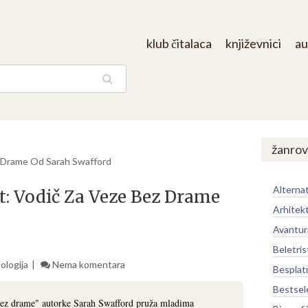
klub čitalaca
književnici
au
aga
žanrov
z Drame Od Sarah Swafford
Alternat
: Vodič Za Veze Bez Drame
Arhitek
Avantur
Beletris
ologija
Nema komentara
Besplat
Bestsel
bez drame" autorke Sarah Swafford pruža mladima