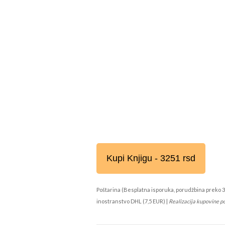
Kupi Knjigu - 3251 rsd
Poštarina (Besplatna isporuka, porudžbina preko 3
inostranstvo DHL (7,5 EUR) |
Realizacija kupovine p