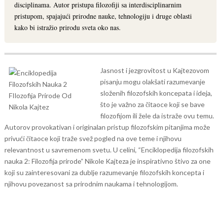
disciplinama. Autor pristupa filozofiji sa interdisciplinarnim
pristupom, spajajući prirodne nauke, tehnologiju i druge oblasti
kako bi istražio prirodu sveta oko nas.
Jasnost i jezgrovitost u Kajtezovom
pisanju mogu olakšati razumevanje
složenih filozofskih koncepata i ideja,
što je važno za čitaoce koji se bave
filozofijom ili žele da istraže ovu temu.
Autorov provokativan i originalan pristup filozofskim pitanjima može
privući čitaoce koji traže svež pogled na ove teme i njihovu
relevantnost u savremenom svetu.
U celini, “Enciklopedija filozofskih
nauka 2: Filozofija prirode” Nikole Kajteza je inspirativno štivo za one
koji su zainteresovani za dublje razumevanje filozofskih koncepta i
njihovu povezanost sa prirodnim naukama i tehnologijom.