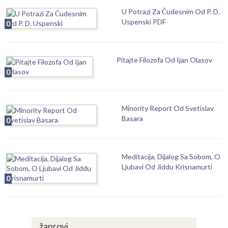
U Potrazi Za Čudesnim Od P. D.
Uspenski PDF
0
Pitajte Filozofa Od Ijan Olasov
0
Minority Report Od Svetislav
Basara
0
Meditacija, Dijalog Sa Sobom, O
Ljubavi Od Jiddu Krisnamurti
0
žanrovi