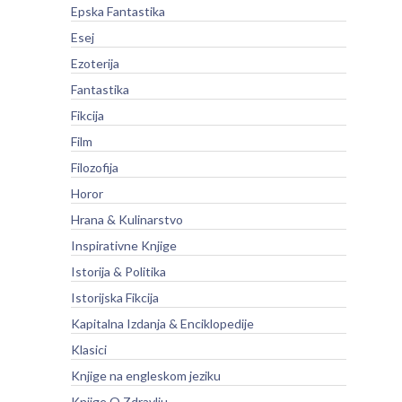
Epska Fantastika
Esej
Ezoterija
Fantastika
Fikcija
Film
Filozofija
Horor
Hrana & Kulinarstvo
Inspirativne Knjige
Istorija & Politika
Istorijska Fikcija
Kapitalna Izdanja & Enciklopedije
Klasici
Knjige na engleskom jeziku
Knjige O Zdravlju