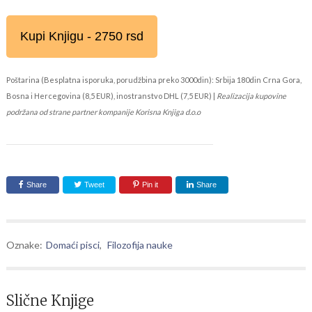
Kupi Knjigu - 2750 rsd
Poštarina (Besplatna isporuka, porudžbina preko 3000din): Srbija 180din Crna Gora,
Bosna i Hercegovina (8,5 EUR), inostranstvo DHL (7,5 EUR) |
Realizacija kupovine
podržana od strane partner kompanije Korisna Knjiga d.o.o
Share
Tweet
Pin it
Share
Oznake:
Domaći pisci
,
Filozofija nauke
Slične Knjige