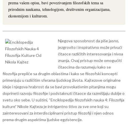
prema vašem opisu, bavi povezivanjem filozofskih tema sa
prirodnim naukama, tehnologijom, društvenim organizacijama,
ekonomijom i kulturom.
Njegova sposobnost da piše jasno,
jezgrovito i inspirativno može privući
čitaoce različitih interesovanja i nivoa
znanja. Ovaj pristup može omogućiti
čitaocima da razumeju kako se
filozofija prepliće sa drugim oblastima i kako se filozofski koncepti
primenjuju u različitim sferama ljudskog života.
Kajtezove originalne
ideje i njegova hrabrost da se bavi provokativnim pitanjima mogu
doprineti razvoju filozofije i podstaknuti čitaoce da razmišljaju dublje o
svetu oko sebe.
U suštini, “Enciklopedija filozofskih nauka 4: Filozofija
kulture” Nikole Kajteza je intrigantno štivo za sve one koji su
zainteresovani za interdisciplinarni pristup filozofiji i njen odnos
prema drugim aspektima ljudske egzistencije.