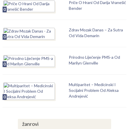
Priče O Hrani Od Darija Vranešić
Bender
0
Zdrav Mozak Danas – Za Sutra
Od Vida Demarin
0
Prirodno Liječenje PMS-a Od
Marilyn Glenville
0
Multiparitet – Medicinski I
Socijalni Problem Od Aleksa
Andrejević
0
žanrovi