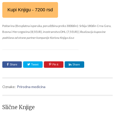
Kupi Knjigu - 7200 rsd
Poštarina (Besplatna isporuka, porudžbina preko 3000din): Srbija 180din Crna Gora,
Bosna i Hercegovina (8,5 EUR), inostranstvo DHL (7,5 EUR) |
Realizacija kupovine
podržana od strane partner kompanije Korisna Knjiga d.o.o
Share
Tweet
Pin it
Share
Oznake:
Prirodna medicina
Slične Knjige