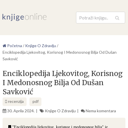
Pretraga
Početna
/
Knjige O Zdravlju
/
Enciklopedija Ljekovitog, Korisnog I Medonosnog Bilja Od Dušan
Savković
Enciklopedija Ljekovitog, Korisnog
I Medonosnog Bilja Od Dušan
Savković
recenzija
pdf
30. Aprila 2024.
Knjige O Zdravlju
Nema komentara
"Enciklopedija ljekovitog, korisnog i medonosnog bilja" je