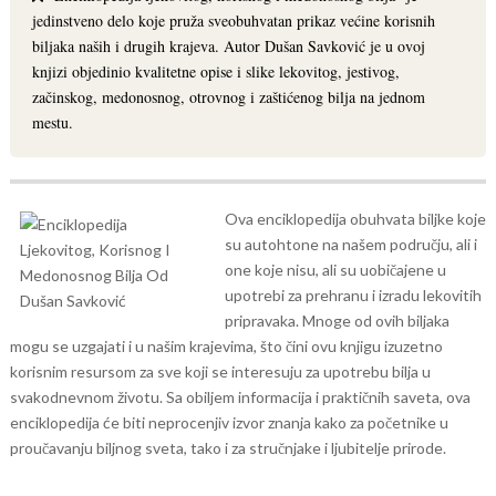
jedinstveno delo koje pruža sveobuhvatan prikaz većine korisnih
biljaka naših i drugih krajeva. Autor Dušan Savković je u ovoj
knjizi objedinio kvalitetne opise i slike lekovitog, jestivog,
začinskog, medonosnog, otrovnog i zaštićenog bilja na jednom
mestu.
Ova enciklopedija obuhvata biljke koje
su autohtone na našem području, ali i
one koje nisu, ali su uobičajene u
upotrebi za prehranu i izradu lekovitih
pripravaka. Mnoge od ovih biljaka
mogu se uzgajati i u našim krajevima, što čini ovu knjigu izuzetno
korisnim resursom za sve koji se interesuju za upotrebu bilja u
svakodnevnom životu.
Sa obiljem informacija i praktičnih saveta, ova
enciklopedija će biti neprocenjiv izvor znanja kako za početnike u
proučavanju biljnog sveta, tako i za stručnjake i ljubitelje prirode.