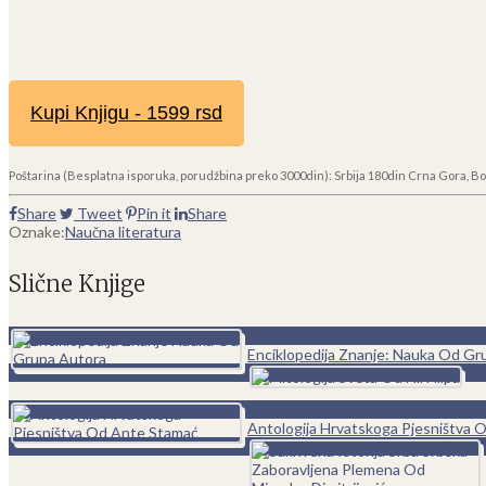
Kupi Knjigu - 1599 rsd
Poštarina (Besplatna isporuka, porudžbina preko 3000din): Srbija 180din Crna Gora, Bo
Share
Tweet
Pin it
Share
Oznake:
Naučna literatura
Slične Knjige
0
Enciklopedija Znanje: Nauka Od Gr
0
Antologija Hrvatskoga Pjesništva 