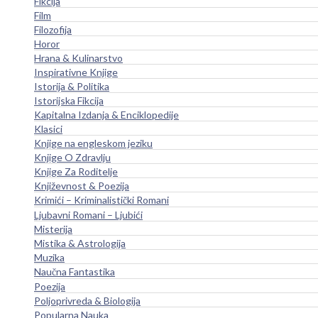
Fikcija
Film
Filozofija
Horor
Hrana & Kulinarstvo
Inspirativne Knjige
Istorija & Politika
Istorijska Fikcija
Kapitalna Izdanja & Enciklopedije
Klasici
Knjige na engleskom jeziku
Knjige O Zdravlju
Knjige Za Roditelje
Književnost & Poezija
Krimići – Kriminalistički Romani
Ljubavni Romani – Ljubići
Misterija
Mistika & Astrologija
Muzika
Naučna Fantastika
Poezija
Poljoprivreda & Biologija
Popularna Nauka