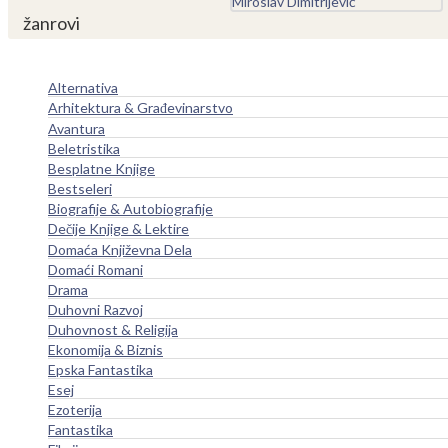
žanrovi
Alternativa
Arhitektura & Građevinarstvo
Avantura
Beletristika
Besplatne Knjige
Bestseleri
Biografije & Autobiografije
Dečije Knjige & Lektire
Domaća Književna Dela
Domaći Romani
Drama
Duhovni Razvoj
Duhovnost & Religija
Ekonomija & Biznis
Epska Fantastika
Esej
Ezoterija
Fantastika