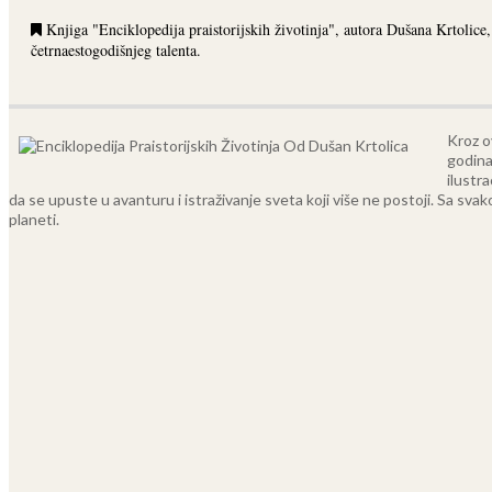
Knjiga "Enciklopedija praistorijskih životinja", autora Dušana Krtolice,
četrnaestogodišnjeg talenta.
Kroz o
godina
ilustra
da se upuste u avanturu i istraživanje sveta koji više ne postoji. Sa sva
planeti.