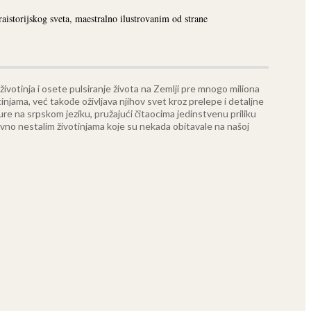
aistorijskog sveta, maestralno ilustrovanim od strane
 životinja i osete pulsiranje života na Zemlji pre mnogo miliona
njama, već takođe oživljava njihov svet kroz prelepe i detaljne
ure na srpskom jeziku, pružajući čitaocima jedinstvenu priliku
davno nestalim životinjama koje su nekada obitavale na našoj