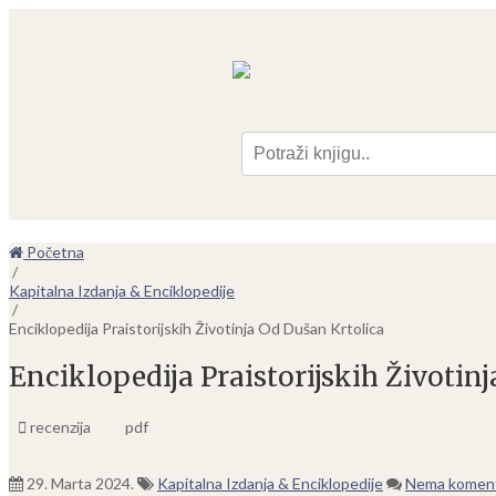
Pre
Početna
/
Kapitalna Izdanja & Enciklopedije
/
Enciklopedija Praistorijskih Životinja Od Dušan Krtolica
Enciklopedija Praistorijskih Životin
recenzija
pdf
29. Marta 2024.
Kapitalna Izdanja & Enciklopedije
Nema komen