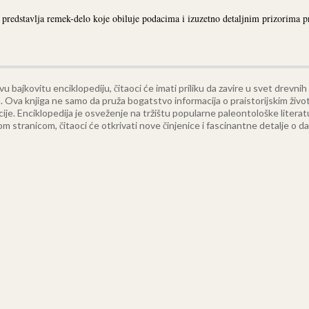
 predstavlja remek-delo koje obiluje podacima i izuzetno detaljnim prizorima pr
vu bajkovitu enciklopediju, čitaoci će imati priliku da zavire u svet drevnih
. Ova knjiga ne samo da pruža bogatstvo informacija o praistorijskim životi
cije.
Enciklopedija je osveženje na tržištu popularne paleontološke literat
kom stranicom, čitaoci će otkrivati nove činjenice i fascinantne detalje o 