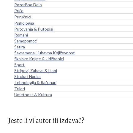
Pozorišno Delo
Priče
Priručnici
Psihologija
Putovanja & Putopisi
Romani
Samopomoć
Satira
Savremena Ljubavna Književnost
Školske Knjige & Udžbenici
Sport
Stripovi, Zabava & Hobi
Struka i Nauka
Tehnologija & Računari
Trileri
Umetnost & Kultura
Jeste li vi autor ili izdavač?