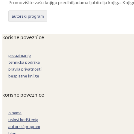
Promovišite vašu knjigu pred hiljadama ljubitelja knjiga. Knjig
autorski program
korisne poveznice
preuzimanje
tehnička podrška
pravila privatnosti
besplatne knjige
korisne poveznice
o nama
uslovi korištenja
autorski program
blog