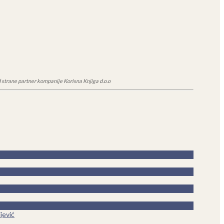
 strane partner kompanije Korisna Knjiga d.o.o
jević