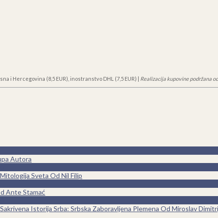
sna i Hercegovina (8,5 EUR), inostranstvo DHL (7,5 EUR) |
Realizacija kupovine podržana od
upa Autora
0
Mitologija Sveta Od Nil Filip
Od Ante Stamać
0
Sakrivena Istorija Srba: Srbska Zaboravljena Plemena Od Miroslav Dimitri