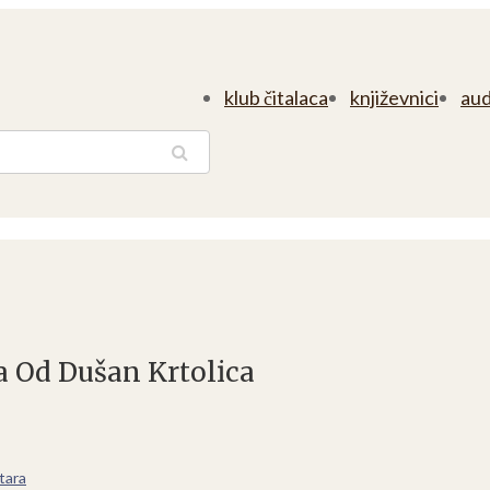
klub čitalaca
književnici
aud
traga
ja Od Dušan Krtolica
tara