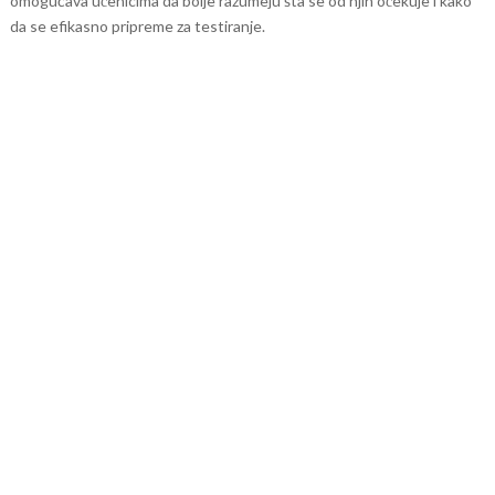
omogućava učenicima da bolje razumeju šta se od njih očekuje i kako
da se efikasno pripreme za testiranje.