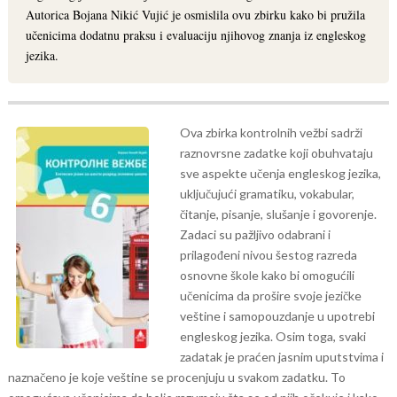
Autorica Bojana Nikić Vujić je osmislila ovu zbirku kako bi pružila
učenicima dodatnu praksu i evaluaciju njihovog znanja iz engleskog
jezika.
Ova zbirka kontrolnih vežbi sadrži
raznovrsne zadatke koji obuhvataju
sve aspekte učenja engleskog jezika,
uključujući gramatiku, vokabular,
čitanje, pisanje, slušanje i govorenje.
Zadaci su pažljivo odabrani i
prilagođeni nivou šestog razreda
osnovne škole kako bi omogućili
učenicima da prošire svoje jezičke
veštine i samopouzdanje u upotrebi
engleskog jezika.
Osim toga, svaki
zadatak je praćen jasnim uputstvima i
naznačeno je koje veštine se procenjuju u svakom zadatku. To