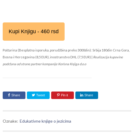
Kupi Knjigu - 460 rsd
Poštarina (Besplatna isporuka, porudžbina preko 3000din): Srbija 180din Crna Gora,
Bosna i Hercegovina (8,5 EUR), inostranstvo DHL (7,5 EUR) |
Realizacija kupovine
podržana od strane partner kompanije Korisna Knjiga d.o.o
Share
Tweet
Pin it
Share
Oznake:
Edukativne knjige o jezicima