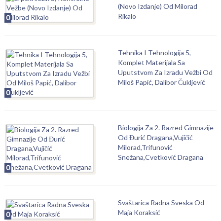
(Novo Izdanje) Od Milorad
Rikalo
0
Tehnika I Tehnologija 5,
Komplet Materijala Sa
Uputstvom Za Izradu Vežbi Od
Miloš Papić, Dalibor Čukljević
0
Biologija Za 2. Razred Gimnazije
Od Đurić Dragana,Vujičić
Milorad,Trifunović
Snežana,Cvetković Dragana
0
Svaštarica Radna Sveska Od
Maja Koraksić
0