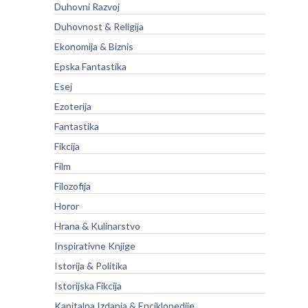
Duhovni Razvoj
Duhovnost & Religija
Ekonomija & Biznis
Epska Fantastika
Esej
Ezoterija
Fantastika
Fikcija
Film
Filozofija
Horor
Hrana & Kulinarstvo
Inspirativne Knjige
Istorija & Politika
Istorijska Fikcija
Kapitalna Izdanja & Enciklopedije