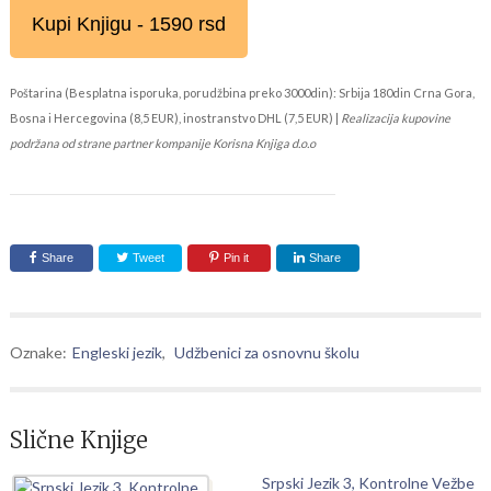
Kupi Knjigu - 1590 rsd
Poštarina (Besplatna isporuka, porudžbina preko 3000din): Srbija 180din Crna Gora,
Bosna i Hercegovina (8,5 EUR), inostranstvo DHL (7,5 EUR) |
Realizacija kupovine
podržana od strane partner kompanije Korisna Knjiga d.o.o
Share
Tweet
Pin it
Share
Oznake:
Engleski jezik
,
Udžbenici za osnovnu školu
Slične Knjige
Srpski Jezik 3, Kontrolne Vežbe