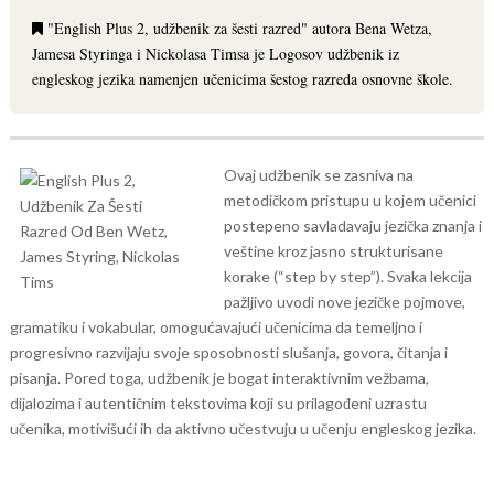
"English Plus 2, udžbenik za šesti razred" autora Bena Wetza,
Jamesa Styringa i Nickolasa Timsa je Logosov udžbenik iz
engleskog jezika namenjen učenicima šestog razreda osnovne škole.
Ovaj udžbenik se zasniva na
metodičkom pristupu u kojem učenici
postepeno savladavaju jezička znanja i
veštine kroz jasno strukturisane
korake (“step by step”).
Svaka lekcija
pažljivo uvodi nove jezičke pojmove,
gramatiku i vokabular, omogućavajući učenicima da temeljno i
progresivno razvijaju svoje sposobnosti slušanja, govora, čitanja i
pisanja. Pored toga, udžbenik je bogat interaktivnim vežbama,
dijalozima i autentičnim tekstovima koji su prilagođeni uzrastu
učenika, motivišući ih da aktivno učestvuju u učenju engleskog jezika.