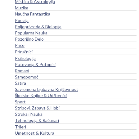
Mistika & Astrologija
Muzika
Naučna Fantastika
Poezija
Poljoprivreda & Biologija
Popularna Nauka
Pozorišno Delo
Priče
Priručnici
Psihologija
Putovanja & Putopisi
Romani
Samopomoć
Satira
Savremena Ljubavna Književnost
Školske Knjige & Udžbenici
Sport
Stripovi, Zabava & Hobi
Struka i Nauka
Tehnologija & Računari
Trileri
Umetnost & Kultura