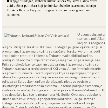
Knjiga "Erdogan, izabrani sultan" autora Vojislava Lalića pruža
uvid u život političara koji je duboko obeležio savremenu istoriju
Turske - Recepa Tayyipa Erdogana, često nazivanog izabranim
sultanom.
U ovom delu, autor
razmatra političku
karijeru Erdogana i
njegov uticaj na Tursku u XXI veku. Erdogan je igrao ključnu ulogu u
promenama i izazovima s kojima se suočava Turska. Autor nas vodi
kroz ključne trenutke i dileme u Erdoganovoj političkoj karijeri,
pružajući čitaocima dublje razumevanje njegove uloge u zemlji i šire.
Priča se takođe bavi aktuelnim dešavanjima i izazovima s kojima se
Erdogan suočava u trećoj deceniji XXI veka. Autor istražuje pitanje
njegove budućnosti u svetlu opozicije koja se ujedinjuje i mogućih
izbora. Erdogan je političar koji se suočava sa mnogim izazovima, od
odnosa sa Evropskom unijom do očuvanja njegove pozicije u
unutrašnjim i međunarodnim okvirima.
Posebna pažnja posvećena je
simboličkom značaju Erdogana i poređenju sa sultanom Mehmedom II,
kroz događaje kao što je prenamena Aja Sofije. Ovaj gest duboko je
uticao na tursku istoriju i geopolitički kontekst.
Knjiga istražuje
Erdogana kao političkog lidera, njegove taktike i odluke koje je
donosio. Autor istražuje Erdogana kao igrača na duge staze, čija