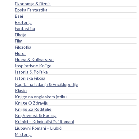
Ekonomija & Biznis
Epska Fantastika
Esej
Ezoterija
Fantastika
Fikcija
Film
Filozofija
Horor
Hrana & Kulinarstvo
Inspirativne Knjige
Istorija & Politika
Istorijska Fikcija
Kapitalna Izdanja & Enciklopedije
Klasici
Knjige na engleskom jeziku
Knjige O Zdravlju
Knjige Za Roditelje
Književnost & Poezija
Krimići – Kriminalistički Romani
Ljubavni Romani – Ljubići
Misterija