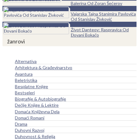
Balerina Od Zoran Šećerov
0
Vajarska Tajna Stanimira Pavlovića
Od Stanislav Živković
0
Život Danteov: Raspravica Od
Đovani Bokačo
žanrovi
Alternativa
Arhitektura & Građevinarstvo
Avantura
Beletristika
Besplatne Knjige
Bestseleri
Biografije & Autobiografije
Dečije Knjige & Lektire
Domaća Književna Dela
Domaći Romani
Drama
Duhovni Razvoj
Duhovnost & Religija