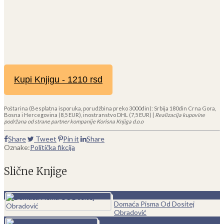
Kupi Knjigu - 1210 rsd
Poštarina (Besplatna isporuka, porudžbina preko 3000din): Srbija 180din Crna Gora,
Bosna i Hercegovina (8,5 EUR), inostranstvo DHL (7,5 EUR) |
Realizacija kupovine
podržana od strane partner kompanije Korisna Knjiga d.o.o
Share
Tweet
Pin it
Share
Oznake:
Politička fikcija
Slične Knjige
0
Domaća Pisma Od Dositej
Obradović
0