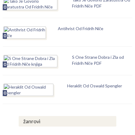
Fridrih Niče PDF
0
Antihrist Od Fridrih Niče
0
S One Strane Dobra i Zla od
Fridrih Niče PDF
0
Heraklit Od Oswald Spengler
0
žanrovi