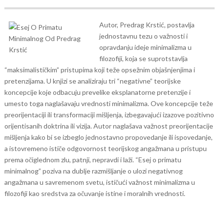
Autor, Predrag Krstić, postavlja
jednostavnu tezu o važnosti i
opravdanju ideje minimalizma u
filozofiji, koja se suprotstavlja
“maksimalističkim” pristupima koji teže opsežnim objašnjenjima i
pretenzijama.
U knjizi se analiziraju tri “negativne” teorijske
koncepcije koje odbacuju prevelike eksplanatorne pretenzije i
umesto toga naglašavaju vrednosti minimalizma. Ove koncepcije teže
preorijentaciji ili transformaciji mišljenja, izbegavajući izazove pozitivno
orijentisanih doktrina ili vizija. Autor naglašava važnost preorijentacije
mišljenja kako bi se izbeglo jednostavno propovedanje ili ispovedanje,
a istovremeno ističe odgovornost teorijskog angažmana u pristupu
prema očiglednom zlu, patnji, nepravdi i laži.
“Esej o primatu
minimalnog” poziva na dublje razmišljanje o ulozi negativnog
angažmana u savremenom svetu, ističući važnost minimalizma u
filozofiji kao sredstva za očuvanje istine i moralnih vrednosti.