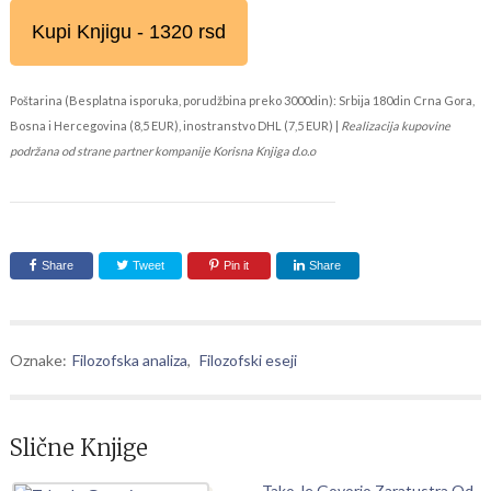
Kupi Knjigu - 1320 rsd
Poštarina (Besplatna isporuka, porudžbina preko 3000din): Srbija 180din Crna Gora,
Bosna i Hercegovina (8,5 EUR), inostranstvo DHL (7,5 EUR) |
Realizacija kupovine
podržana od strane partner kompanije Korisna Knjiga d.o.o
Share
Tweet
Pin it
Share
Oznake:
Filozofska analiza
,
Filozofski eseji
Slične Knjige
Tako Je Govorio Zaratustra Od