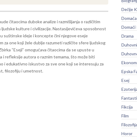
Biografi
Dečije K
Domaća 
nude čitaocima duboke analize i razmišljanja o različitim
Domaći
ljudske kulture i civilizacije. Nastasijevićeva sposobnost
u suštinske ideje i koncepte čini njegove eseje
Drama
 za one koji žele dublje razumeti različite sfere ljudskog
Duhovni
Zbirka “Eseji” omogućava čitaocima da se upuste u
Duhovno
ja i refleksije autora o raznim temama, što može biti
Ekonomi
no i edukativno iskustvo za sve one koji se interesuju za
t, filozofiju i umetnost.
Epska F
Esej
Ezoterij
Fantast
Fikcija
Film
Filozofij
Horor