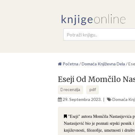
Pretr
Početna
/
Domaća Književna Dela
/
Ese
Eseji Od Momčilo Nas
recenzija
pdf
29. Septembra 2023.
Domaća Knj
"Eseji" autora Momčila Nastasijevića p
Nastasijević bio je poznati srpski pesnik i 
književnosti, filozofije, umetnosti i društv