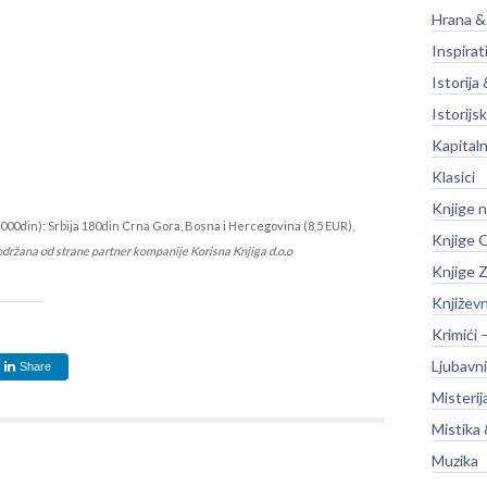
Hrana &
Inspirat
Istorija 
Istorijsk
Kapitaln
Klasici
Knjige 
000din): Srbija 180din Crna Gora, Bosna i Hercegovina (8,5 EUR),
Knjige O
održana od strane partner kompanije Korisna Knjiga d.o.o
Knjige Z
Književ
Krimići 
Ljubavni
Share
Misterij
Mistika 
Muzika