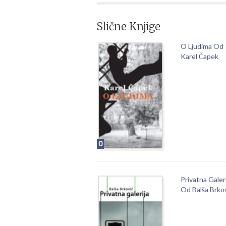
Slične Knjige
O Ljudima Od
Karel Čapek
0
Privatna Galeri
Od Balša Brko