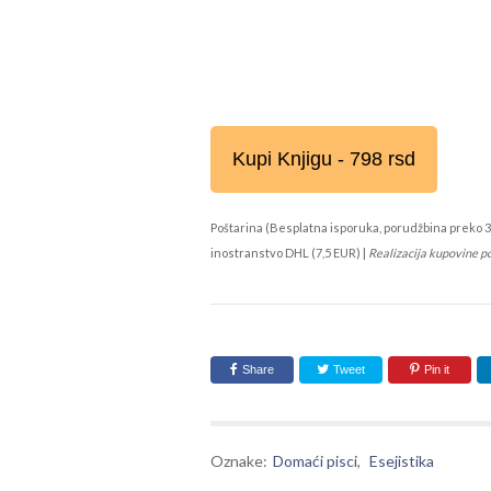
Kupi Knjigu - 798 rsd
Poštarina (Besplatna isporuka, porudžbina preko 3
inostranstvo DHL (7,5 EUR) |
Realizacija kupovine p
Share
Tweet
Pin it
Oznake:
Domaći pisci
,
Esejistika