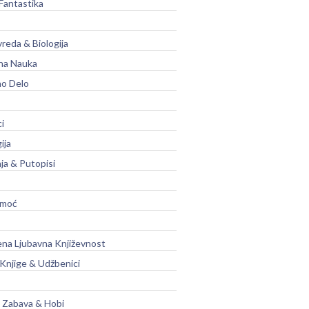
Fantastika
vreda & Biologija
na Nauka
no Delo
ci
ija
ja & Putopisi
moć
na Ljubavna Književnost
 Knjige & Udžbenici
, Zabava & Hobi