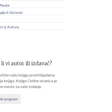
 Nauka
gija & Računari
t & Kultura
 li vi autor ili izdavač?
išite vašu knjigu pred hiljadama
lja knjiga. Knjige Online stranica je
no mesto za vaše izdanje.
ski program