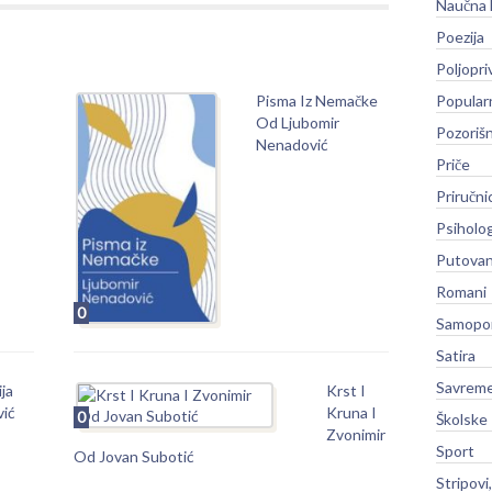
Naučna 
Poezija
Poljopri
Pisma Iz Nemačke
Popular
Od Ljubomir
Pozoriš
Nenadović
Priče
Priručni
Psiholog
Putovan
Romani
0
Samopo
Satira
Savreme
ja
Krst I
vić
Kruna I
0
Školske
Zvonimir
Sport
Od Jovan Subotić
Stripovi