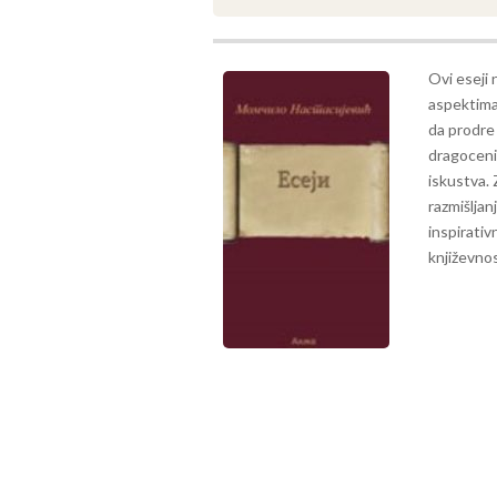
Ovi eseji 
aspektima 
da prodre 
dragocenim
iskustva.
razmišljan
inspirativ
književnos