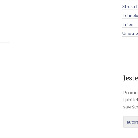
Struka i
Tehnolo
Trileri
Umetnos
Jeste
Promov
ljubite
savrše
autor