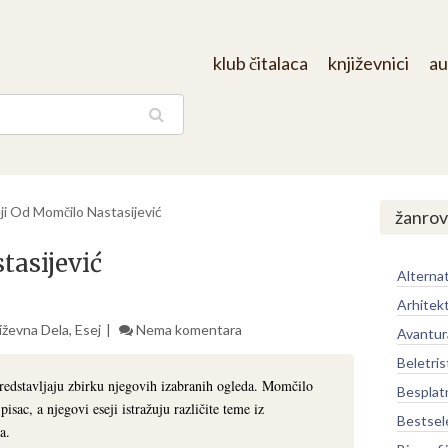
klub čitalaca
književnici
au
aga
ji Od Momčilo Nastasijević
žanrov
tasijević
Alternat
Arhitek
iževna Dela
,
Esej
Nema komentara
Avantur
Beletris
redstavljaju zbirku njegovih izabranih ogleda. Momčilo
Besplat
pisac, a njegovi eseji istražuju različite teme iz
Bestsel
a.