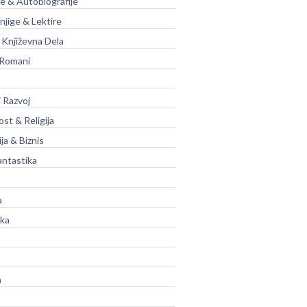
je & Autobiografije
njige & Lektire
Književna Dela
 Romani
 Razvoj
st & Religija
ja & Biznis
antastika
a
ika
a