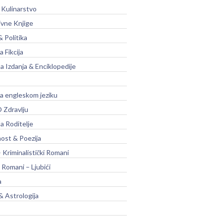
 Kulinarstvo
ivne Knjige
& Politika
a Fikcija
a Izdanja & Enciklopedije
na engleskom jeziku
 Zdravlju
a Roditelje
nost & Poezija
– Kriminalistički Romani
 Romani – Ljubići
a
& Astrologija