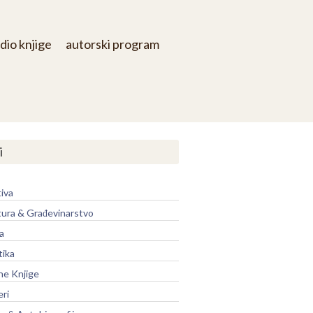
dio knjige
autorski program
i
iva
tura & Građevinarstvo
a
tika
ne Knjige
eri