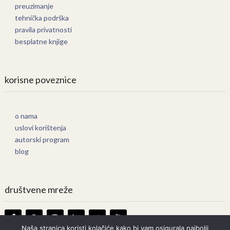
preuzimanje
tehnička podrška
pravila privatnosti
besplatne knjige
korisne poveznice
o nama
uslovi korištenja
autorski program
blog
društvene mreže
Naša stranica koristi kolačiće kako bi vam osigurala najbolji