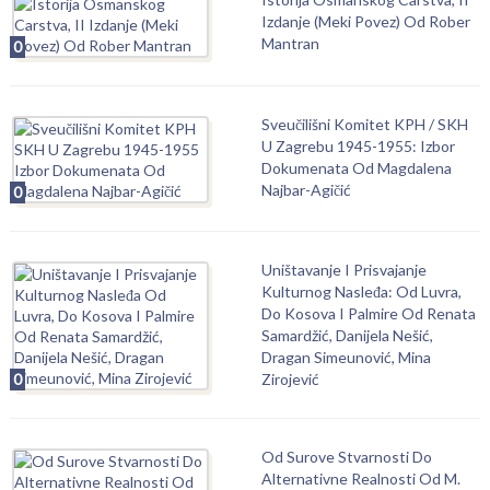
Izdanje (Meki Povez) Od Rober
Mantran
0
Sveučilišni Komitet KPH / SKH
U Zagrebu 1945-1955: Izbor
Dokumenata Od Magdalena
Najbar-Agičić
0
Uništavanje I Prisvajanje
Kulturnog Nasleđa: Od Luvra,
Do Kosova I Palmire Od Renata
Samardžić, Danijela Nešić,
Dragan Simeunović, Mina
0
Zirojević
Od Surove Stvarnosti Do
Alternativne Realnosti Od M.