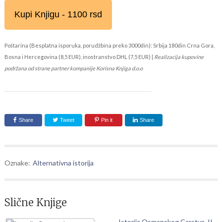
Kupi Knjigu - 1100 rsd
Poštarina (Besplatna isporuka, porudžbina preko 3000din): Srbija 180din Crna Gora,
Bosna i Hercegovina (8,5 EUR), inostranstvo DHL (7,5 EUR) |
Realizacija kupovine
podržana od strane partner kompanije Korisna Knjiga d.o.o
Share
Tweet
Pin it
Share
Oznake:
Alternativna istorija
Slične Knjige
Istorija Osmanskog Carstva, II