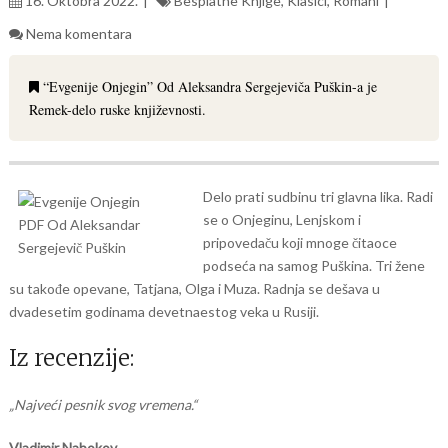
16. Oktobra 2022.
Besplatne Knjige
,
Klasici
,
Romani
Nema komentara
“Evgenije Onjegin” Od Aleksandra Sergejeviča Puškin-a je
Remek-delo ruske književnosti.
Delo prati sudbinu tri glavna lika. Radi
se o Onjeginu, Lenjskom i
pripovedaču koji mnoge čitaoce
podseća na samog Puškina. Tri žene
su takođe opevane, Tatjana, Olga i Muza. Radnja se dešava u
dvadesetim godinama devetnaestog veka u Rusiji.
Iz recenzije:
„Najveći pesnik svog vremena.“
Vladimir Nabokov