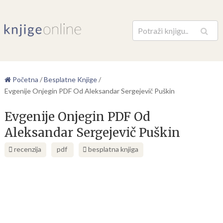
Pretraga
Početna
/
Besplatne Knjige
/
Evgenije Onjegin PDF Od Aleksandar Sergejevič Puškin
Evgenije Onjegin PDF Od
Aleksandar Sergejevič Puškin
recenzija
pdf
besplatna knjiga