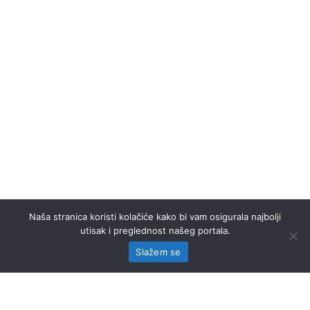
Naša stranica koristi kolačiće kako bi vam osigurala najbolji
utisak i preglednost našeg portala.
Slažem se