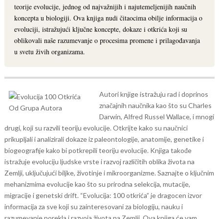
teorije evolucije, jednog od najvažnijih i najutemeljenijih naučnih
koncepta u biologiji. Ova knjiga nudi čitaocima obilje informacija o
evoluciji, istražujući ključne koncepte, dokaze i otkrića koji su
oblikovali naše razumevanje o procesima promene i prilagođavanja
u svetu živih organizama.
Autori knjige istražuju rad i doprinos
značajnih naučnika kao što su Charles
Darwin, Alfred Russel Wallace, i mnogi
drugi, koji su razvili teoriju evolucije. Otkrijte kako su naučnici
prikupljali i analizirali dokaze iz paleontologije, anatomije, genetike i
biogeografije kako bi potkrepili teoriju evolucije.
Knjiga takođe
istražuje evoluciju ljudske vrste i razvoj različitih oblika života na
Zemlji, uključujući biljke, životinje i mikroorganizme. Saznajte o ključnim
mehanizmima evolucije kao što su prirodna selekcija, mutacije,
migracije i genetski drift.
“Evolucija: 100 otkrića” je dragocen izvor
informacija za sve koji su zainteresovani za biologiju, nauku i
razumevanje porekla i razvoja života na Zemlji. Ova knjiga će vam