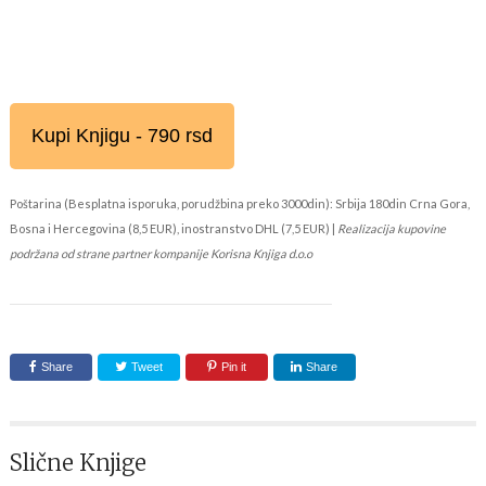
Kupi Knjigu - 790 rsd
Poštarina (Besplatna isporuka, porudžbina preko 3000din): Srbija 180din Crna Gora,
Bosna i Hercegovina (8,5 EUR), inostranstvo DHL (7,5 EUR) |
Realizacija kupovine
podržana od strane partner kompanije Korisna Knjiga d.o.o
Share
Tweet
Pin it
Share
Slične Knjige