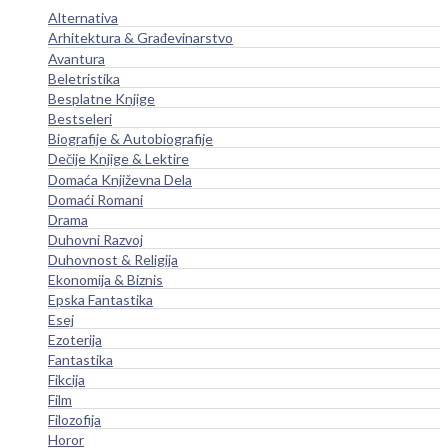
Alternativa
Arhitektura & Građevinarstvo
Avantura
Beletristika
Besplatne Knjige
Bestseleri
Biografije & Autobiografije
Dečije Knjige & Lektire
Domaća Književna Dela
Domaći Romani
Drama
Duhovni Razvoj
Duhovnost & Religija
Ekonomija & Biznis
Epska Fantastika
Esej
Ezoterija
Fantastika
Fikcija
Film
Filozofija
Horor