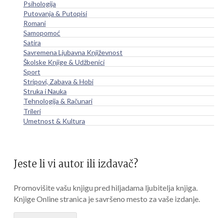
Psihologija
Putovanja & Putopisi
Romani
Samopomoć
Satira
Savremena Ljubavna Književnost
Školske Knjige & Udžbenici
Sport
Stripovi, Zabava & Hobi
Struka i Nauka
Tehnologija & Računari
Trileri
Umetnost & Kultura
Jeste li vi autor ili izdavač?
Promovišite vašu knjigu pred hiljadama ljubitelja knjiga.
Knjige Online stranica je savršeno mesto za vaše izdanje.