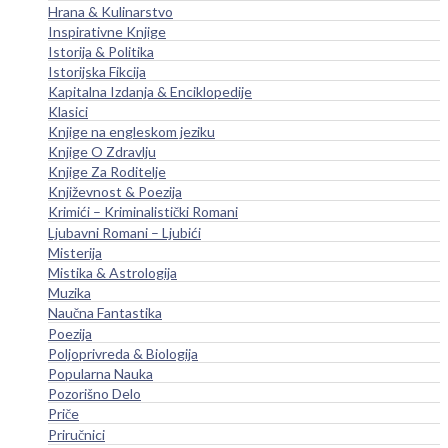
Hrana & Kulinarstvo
Inspirativne Knjige
Istorija & Politika
Istorijska Fikcija
Kapitalna Izdanja & Enciklopedije
Klasici
Knjige na engleskom jeziku
Knjige O Zdravlju
Knjige Za Roditelje
Književnost & Poezija
Krimići – Kriminalistički Romani
Ljubavni Romani – Ljubići
Misterija
Mistika & Astrologija
Muzika
Naučna Fantastika
Poezija
Poljoprivreda & Biologija
Popularna Nauka
Pozorišno Delo
Priče
Priručnici