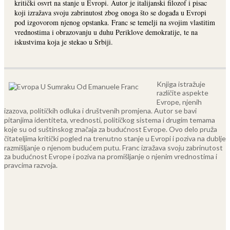
kritički osvrt na stanje u Evropi. Autor je italijanski filozof i pisac
koji izražava svoju zabrinutost zbog onoga što se događa u Evropi
pod izgovorom njenog opstanka. Franc se temelji na svojim vlastitim
vrednostima i obrazovanju u duhu Periklove demokratije, te na
iskustvima koja je stekao u Srbiji.
Knjiga istražuje
različite aspekte
Evrope, njenih
izazova, političkih odluka i društvenih promjena. Autor se bavi
pitanjima identiteta, vrednosti, političkog sistema i drugim temama
koje su od suštinskog značaja za budućnost Evrope.
Ovo delo pruža
čitateljima kritički pogled na trenutno stanje u Evropi i poziva na dublje
razmišljanje o njenom budućem putu. Franc izražava svoju zabrinutost
za budućnost Evrope i poziva na promišljanje o njenim vrednostima i
pravcima razvoja.