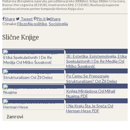
Poštarina (Besplatna isporuka, porudžbina preko 3000din): Srbija 180din Crna Gora,
Bosna i Hercegovina (8,5 EUR), inostranstvo DHL (7,5 EUR) |
Realizacija kupovine
podržana od strane partner kompanije Korisna Knjiga d.o.o
Share
Tweet
Pin it
Share
Oznake:
Filozofija politike
,
Sociologija
Slične Knjige
0
3E: Estetika, Epistemologija, Etika
Spekulativnih I De Re Medija Od
Miško Šuvaković
0
Po Čemu Se Prepoznaje
Strukturalizam? Od Žil Delez
0
Knjiga Mirdadova Od Mihail
Nuajma PDF
0
I Na Kraju Šta Je Sreća Od
Herman Hese PDF
žanrovi