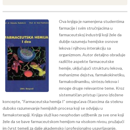
Ova knjiga je namenjena studentima
farmacije i svim stručnjacima u
farmaceutskoj industriji koji žele da
dublje razumeju hemijske osnove
lekova i njihovu interakciju sa
organizmom. Autor detaljno obrađuje
različite aspekte farmaceutske
hemije, uključujući strukturu lekova,
mehanizme dejstva, farmakokinetiku,
farmakodinamiku, sintezu lekova i
mnoge druge relevantne teme.
Kroz
sistematičan pristup i jasno izložene
koncepte, “Farmaceutska hemija I” omogućava čitaocima da steknu
duboko razumevanje hemijskih procesa koji se odvijaju u
farmakoterapiji. Knjiga služi kao neophodan udžbenik za sve one koji
žele da se bave farmaceutskom hemijom na visokom nivou, pružajući
im čvrst temelj za dalje akademsko i profesionalno usavršavanje.