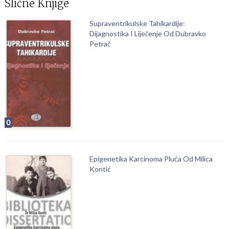
Slične Knjige
Supraventrikulske Tahikardije:
Dijagnostika I Liječenje Od Dubravko
Petrač
0
Epigenetika Karcinoma Pluća Od Milica
Kontić