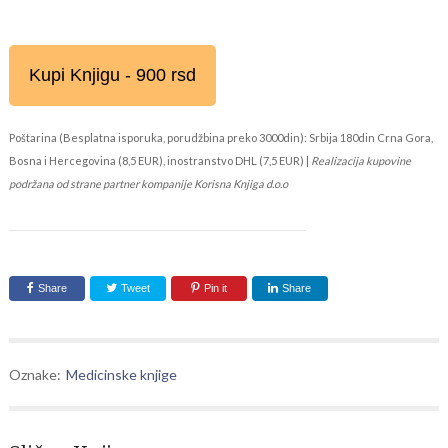
Kupi Knjigu - 900 rsd
Poštarina (Besplatna isporuka, porudžbina preko 3000din): Srbija 180din Crna Gora,
Bosna i Hercegovina (8,5 EUR), inostranstvo DHL (7,5 EUR) |
Realizacija kupovine
podržana od strane partner kompanije Korisna Knjiga d.o.o
Share
Tweet
Pin it
Share
Oznake:
Medicinske knjige