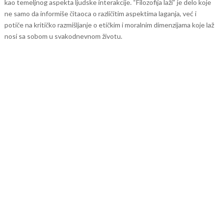
kao temeljnog aspekta ljudske interakcije.
“Filozofija laži” je delo koje
ne samo da informiše čitaoca o različitim aspektima laganja, već i
potiče na kritičko razmišljanje o etičkim i moralnim dimenzijama koje laž
nosi sa sobom u svakodnevnom životu.