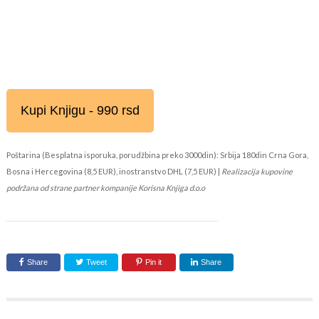
Kupi Knjigu - 990 rsd
Poštarina (Besplatna isporuka, porudžbina preko 3000din): Srbija 180din Crna Gora,
Bosna i Hercegovina (8,5 EUR), inostranstvo DHL (7,5 EUR) |
Realizacija kupovine
podržana od strane partner kompanije Korisna Knjiga d.o.o
Share
Tweet
Pin it
Share