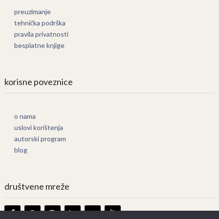
preuzimanje
tehnička podrška
pravila privatnosti
besplatne knjige
korisne poveznice
o nama
uslovi korištenja
autorski program
blog
društvene mreže