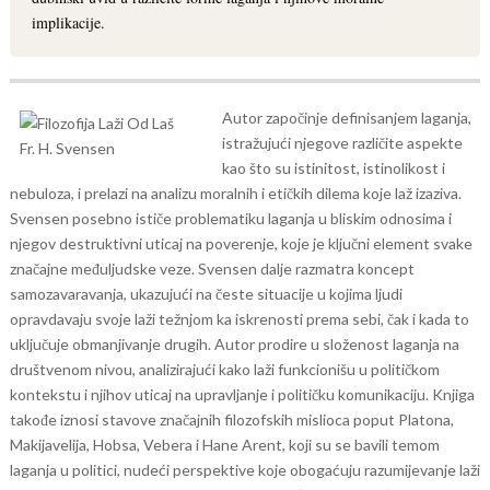
implikacije.
Autor započinje definisanjem laganja,
istražujući njegove različite aspekte
kao što su istinitost, istinolikost i
nebuloza, i prelazi na analizu moralnih i etičkih dilema koje laž izaziva.
Svensen posebno ističe problematiku laganja u bliskim odnosima i
njegov destruktivni uticaj na poverenje, koje je ključni element svake
značajne međuljudske veze.
Svensen dalje razmatra koncept
samozavaravanja, ukazujući na česte situacije u kojima ljudi
opravdavaju svoje laži težnjom ka iskrenosti prema sebi, čak i kada to
uključuje obmanjivanje drugih. Autor prodire u složenost laganja na
društvenom nivou, analizirajući kako laži funkcionišu u političkom
kontekstu i njihov uticaj na upravljanje i političku komunikaciju.
Knjiga
takođe iznosi stavove značajnih filozofskih mislioca poput Platona,
Makijavelija, Hobsa, Vebera i Hane Arent, koji su se bavili temom
laganja u politici, nudeći perspektive koje obogaćuju razumijevanje laži