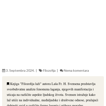
3. Septembra 2024.
Filozofija
Nema komentara
Knjiga "Filozofija laži" autora Laša Fr. H. Svensena predstavlja
sveobuhvatnu analizu fenomena laganja, njegovih manifestacija i
uticaja na različite aspekte ljudskog života. Svensen istražuje kako
laž utiče na individualne, međuljudske i društvene odnose, pružajući
dubinski uvid u različite forme laganja i njihove moralne