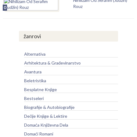
Nihilizam Od Serafim (Judžin)
Rouz
0
žanrovi
Alternativa
Arhitektura & Građevinarstvo
Avantura
Beletristika
Besplatne Knjige
Bestseleri
Biografije & Autobiografije
Dečije Knjige & Lektire
Domaća Književna Dela
Domaći Romani