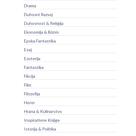
Drama
Duhovni Razvoj
Duhovnost & Religija
Ekonomija & Biznis
Epska Fantastika
Esej
Ezoterija
Fantastika
Fikcija
Film
Filozofija
Horor
Hrana & Kulinarstvo
Inspirativne Knjige
Istorija & Politika