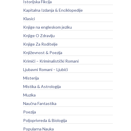
Istorijska Fikcija
Kapitalna Izdanja & Enciklopedije
Klasici
Knjige na engleskom jeziku
Knjige O Zdravlju
Knjige Za Roditelje
Književnost & Poezija
Krimići – Kriminalistički Romani
Ljubavni Romani – Ljubići
Misterija
Mistika & Astrologija
Muzika
Naučna Fantastika
Poezija
Poljoprivreda & Biologija
Popularna Nauka