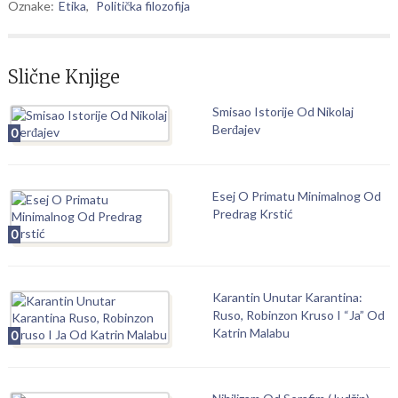
Oznake:
Etika
,
Politička filozofija
Slične Knjige
Smisao Istorije Od Nikolaj
Berđajev
0
Esej O Primatu Minimalnog Od
Predrag Krstić
0
Karantin Unutar Karantina:
Ruso, Robinzon Kruso I “Ja” Od
Katrin Malabu
0