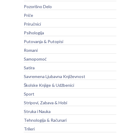
Pozorišno Delo
Priče
Priručnici
Psihologija
Putovanja & Putopisi
Romani
Samopomoć
Satira
Savremena Ljubavna Književnost
Školske Knjige & Udžbenici
Sport
Stripovi, Zabava & Hobi
Struka i Nauka
Tehnologija & Računari
Trileri