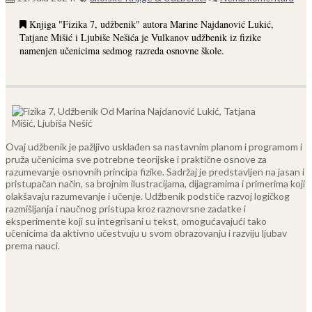
Knjiga "Fizika 7, udžbenik" autora Marine Najdanović Lukić,
Tatjane Mišić i Ljubiše Nešića je Vulkanov udžbenik iz fizike
namenjen učenicima sedmog razreda osnovne škole.
Ovaj udžbenik je pažljivo usklađen sa nastavnim planom i programom i
pruža učenicima sve potrebne teorijske i praktične osnove za
razumevanje osnovnih principa fizike. Sadržaj je predstavljen na jasan i
pristupačan način, sa brojnim ilustracijama, dijagramima i primerima koji
olakšavaju razumevanje i učenje. Udžbenik podstiče razvoj logičkog
razmišljanja i naučnog pristupa kroz raznovrsne zadatke i
eksperimente koji su integrisani u tekst, omogućavajući tako
učenicima da aktivno učestvuju u svom obrazovanju i razviju ljubav
prema nauci.