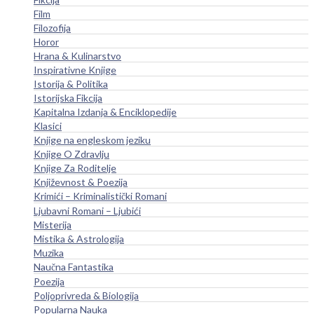
Film
Filozofija
Horor
Hrana & Kulinarstvo
Inspirativne Knjige
Istorija & Politika
Istorijska Fikcija
Kapitalna Izdanja & Enciklopedije
Klasici
Knjige na engleskom jeziku
Knjige O Zdravlju
Knjige Za Roditelje
Književnost & Poezija
Krimići – Kriminalistički Romani
Ljubavni Romani – Ljubići
Misterija
Mistika & Astrologija
Muzika
Naučna Fantastika
Poezija
Poljoprivreda & Biologija
Popularna Nauka