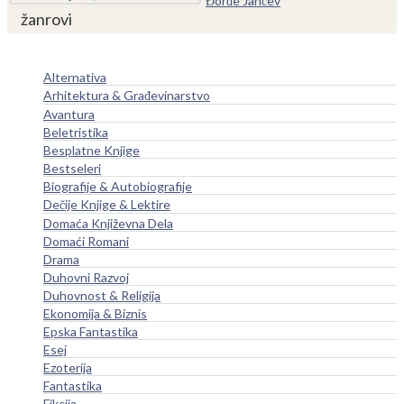
Đorđe Jančev
žanrovi
Alternativa
Arhitektura & Građevinarstvo
Avantura
Beletristika
Besplatne Knjige
Bestseleri
Biografije & Autobiografije
Dečije Knjige & Lektire
Domaća Književna Dela
Domaći Romani
Drama
Duhovni Razvoj
Duhovnost & Religija
Ekonomija & Biznis
Epska Fantastika
Esej
Ezoterija
Fantastika
Fikcija