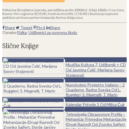
Poštarina (Besplatna isporuka, porudžbina preko 3000din): Srbija 180din Crna Gora,
Bosna i Hercegovina (8,5 EUR), inostranstvo DHL (7,5 EUR) |
Realizacija kupovine
podržana od strane partner kompanije Korisna Knjiga d.o.o
Share
Tweet
Pin it
Share
Oznake:
Fizika
,
Udžbenici za osnovnu školu
Slične Knjige
0
Muzička Kultura 7, Udžbenik + CD
Od Jasmina Čolić, Marijana Savov-
Stojanović
0
Nuovissimo Progetto Italiano – 2
Quaderno, Radna Sveska Od L.
Ruggleri, S. Magnelli, T. Marin
0
Kalendar Prirode 1 Od Milica Ćuk
0
Tehnologija Obrazovnog Profila –
Mehaničar Privredne Mehanizacije
(Drugi Razred) Od Zvonko Sajfert,