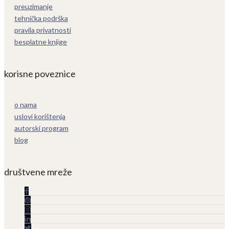
preuzimanje
tehnička podrška
pravila privatnosti
besplatne knjige
korisne poveznice
o nama
uslovi korištenja
autorski program
blog
društvene mreže