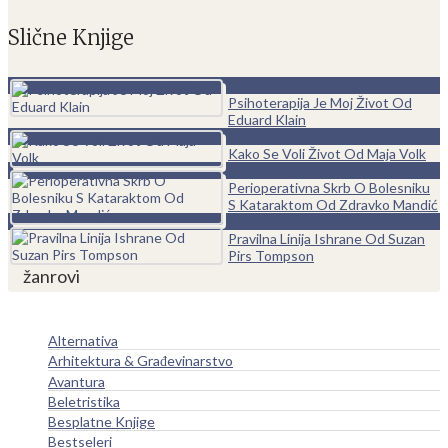
Slične Knjige
0
Psihoterapija Je Moj Život Od
Eduard Klain
0
Kako Se Voli Život Od Maja Volk
0
Perioperativna Skrb O Bolesniku
S Kataraktom Od Zdravko Mandić
0
Pravilna Linija Ishrane Od Suzan
Pirs Tompson
žanrovi
Alternativa
Arhitektura & Građevinarstvo
Avantura
Beletristika
Besplatne Knjige
Bestseleri