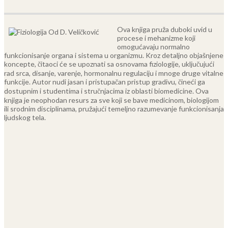
Ova knjiga pruža duboki uvid u
procese i mehanizme koji
omogućavaju normalno
funkcionisanje organa i sistema u organizmu. Kroz detaljno objašnjene
koncepte, čitaoci će se upoznati sa osnovama fiziologije, uključujući
rad srca, disanje, varenje, hormonalnu regulaciju i mnoge druge vitalne
funkcije. Autor nudi jasan i pristupačan pristup gradivu, čineći ga
dostupnim i studentima i stručnjacima iz oblasti biomedicine. Ova
knjiga je neophodan resurs za sve koji se bave medicinom, biologijom
ili srodnim disciplinama, pružajući temeljno razumevanje funkcionisanja
ljudskog tela.