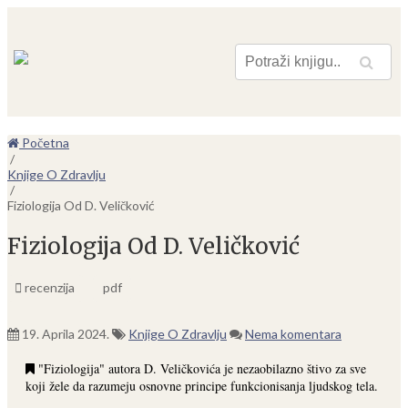
Pretraga
Početna
/
Knjige O Zdravlju
/
Fiziologija Od D. Veličković
Fiziologija Od D. Veličković
recenzija
pdf
19. Aprila 2024.
Knjige O Zdravlju
Nema komentara
"Fiziologija" autora D. Veličkovića je nezaobilazno štivo za sve
koji žele da razumeju osnovne principe funkcionisanja ljudskog tela.