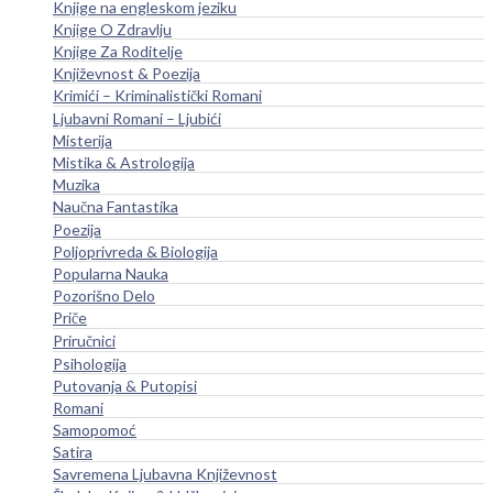
Knjige na engleskom jeziku
Knjige O Zdravlju
Knjige Za Roditelje
Književnost & Poezija
Krimići – Kriminalistički Romani
Ljubavni Romani – Ljubići
Misterija
Mistika & Astrologija
Muzika
Naučna Fantastika
Poezija
Poljoprivreda & Biologija
Popularna Nauka
Pozorišno Delo
Priče
Priručnici
Psihologija
Putovanja & Putopisi
Romani
Samopomoć
Satira
Savremena Ljubavna Književnost