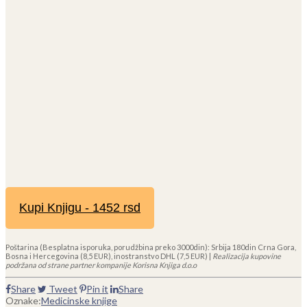
Kupi Knjigu - 1452 rsd
Poštarina (Besplatna isporuka, porudžbina preko 3000din): Srbija 180din Crna Gora,
Bosna i Hercegovina (8,5 EUR), inostranstvo DHL (7,5 EUR) |
Realizacija kupovine
podržana od strane partner kompanije Korisna Knjiga d.o.o
Share
Tweet
Pin it
Share
Oznake:
Medicinske knjige