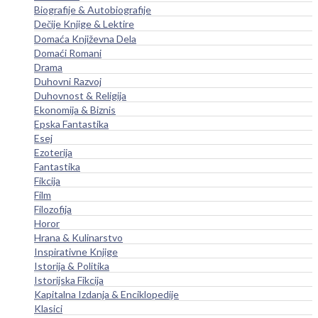
Biografije & Autobiografije
Dečije Knjige & Lektire
Domaća Književna Dela
Domaći Romani
Drama
Duhovni Razvoj
Duhovnost & Religija
Ekonomija & Biznis
Epska Fantastika
Esej
Ezoterija
Fantastika
Fikcija
Film
Filozofija
Horor
Hrana & Kulinarstvo
Inspirativne Knjige
Istorija & Politika
Istorijska Fikcija
Kapitalna Izdanja & Enciklopedije
Klasici