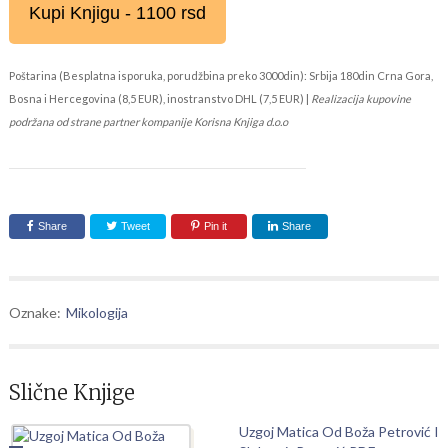
Kupi Knjigu - 1100 rsd
Poštarina (Besplatna isporuka, porudžbina preko 3000din): Srbija 180din Crna Gora,
Bosna i Hercegovina (8,5 EUR), inostranstvo DHL (7,5 EUR) |
Realizacija kupovine
podržana od strane partner kompanije Korisna Knjiga d.o.o
Share
Tweet
Pin it
Share
Oznake:
Mikologija
Slične Knjige
Uzgoj Matica Od Boža Petrović I