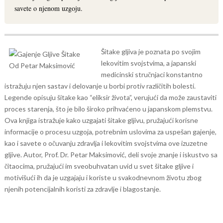
savete o njenom uzgoju.
Šitake gljiva je poznata po svojim
lekovitim svojstvima, a japanski
medicinski stručnjaci konstantno
istražuju njen sastav i delovanje u borbi protiv različitih bolesti.
Legende opisuju šitake kao “eliksir života”, verujući da može zaustaviti
proces starenja, što je bilo široko prihvaćeno u japanskom plemstvu.
Ova knjiga istražuje kako uzgajati šitake gljivu, pružajući korisne
informacije o procesu uzgoja, potrebnim uslovima za uspešan gajenje,
kao i savete o očuvanju zdravlja i lekovitim svojstvima ove izuzetne
gljive.
Autor, Prof. Dr. Petar Maksimović, deli svoje znanje i iskustvo sa
čitaocima, pružajući im sveobuhvatan uvid u svet šitake gljive i
motivišući ih da je uzgajaju i koriste u svakodnevnom životu zbog
njenih potencijalnih koristi za zdravlje i blagostanje.