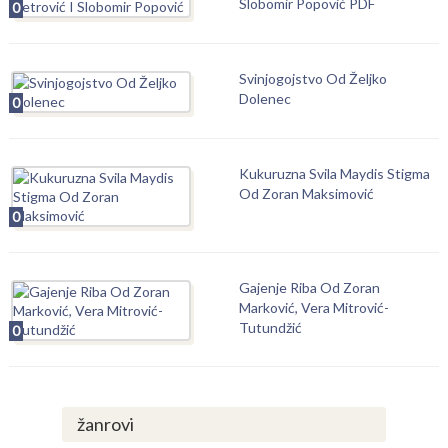
Slobomir Popović PDF
0
Svinjogojstvo Od Željko
Dolenec
0
Kukuruzna Svila Maydis Stigma
Od Zoran Maksimović
0
Gajenje Riba Od Zoran
Marković, Vera Mitrović-
Tutundžić
0
žanrovi