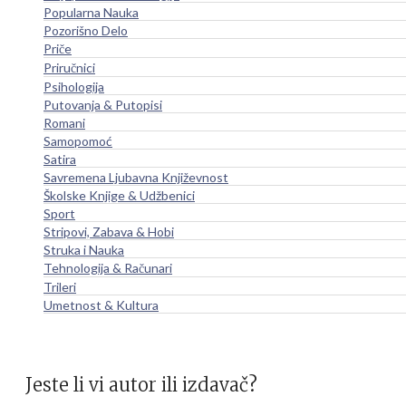
Popularna Nauka
Pozorišno Delo
Priče
Priručnici
Psihologija
Putovanja & Putopisi
Romani
Samopomoć
Satira
Savremena Ljubavna Književnost
Školske Knjige & Udžbenici
Sport
Stripovi, Zabava & Hobi
Struka i Nauka
Tehnologija & Računari
Trileri
Umetnost & Kultura
Jeste li vi autor ili izdavač?