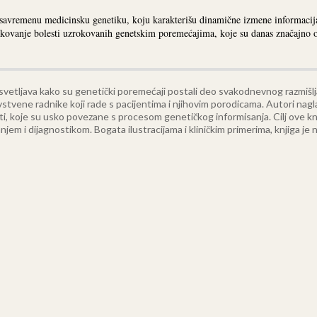
 savremenu medicinsku genetiku, koju karakterišu dinamične izmene informacija
tikovanje bolesti uzrokovanih genetskim poremećajima, koje su danas značajno 
vetljava kako su genetički poremećaji postali deo svakodnevnog razmišljanja
stvene radnike koji rade s pacijentima i njihovim porodicama. Autori nagl
ti, koje su usko povezane s procesom genetičkog informisanja.
Cilj ove k
jem i dijagnostikom. Bogata ilustracijama i kliničkim primerima, knjiga je