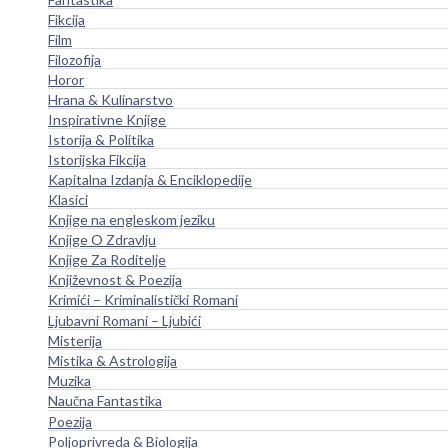
Fikcija
Film
Filozofija
Horor
Hrana & Kulinarstvo
Inspirativne Knjige
Istorija & Politika
Istorijska Fikcija
Kapitalna Izdanja & Enciklopedije
Klasici
Knjige na engleskom jeziku
Knjige O Zdravlju
Knjige Za Roditelje
Književnost & Poezija
Krimići – Kriminalistički Romani
Ljubavni Romani – Ljubići
Misterija
Mistika & Astrologija
Muzika
Naučna Fantastika
Poezija
Poljoprivreda & Biologija