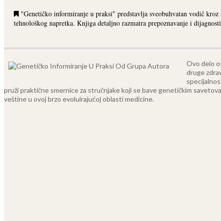
"Genetičko informiranje u praksi" predstavlja sveobuhvatan vodič kroz
tehnološkog napretka. Knjiga detaljno razmatra prepoznavanje i dijagnos
Ovo delo os
druge zdrav
specijalnos
pruži praktične smernice za stručnjake koji se bave genetičkim savetovan
veštine u ovoj brzo evoluirajućoj oblasti medicine.