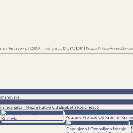
sna i Hercegovina (8,5 EUR), inostranstvo DHL (7,5 EUR) |
Realizacija kupovine podržana od
limanovska
0
Psihoanaliza I Njezini Putovi Od Elisabeth Roudinesco
0
Potpune Proteze Od Krešimir Kraljev
0
K
I