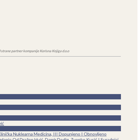
 strane partner kompanije Korisna Knjiga d.o.o
ić
linička Nuklearna Medicina, III Dopunjeno I Obnovljeno
zdanje Od Dražen Huić, Damir Dodig, Zvonko Kusić I Suradnici