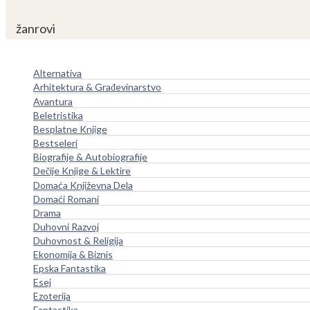
žanrovi
Alternativa
Arhitektura & Građevinarstvo
Avantura
Beletristika
Besplatne Knjige
Bestseleri
Biografije & Autobiografije
Dečije Knjige & Lektire
Domaća Književna Dela
Domaći Romani
Drama
Duhovni Razvoj
Duhovnost & Religija
Ekonomija & Biznis
Epska Fantastika
Esej
Ezoterija
Fantastika