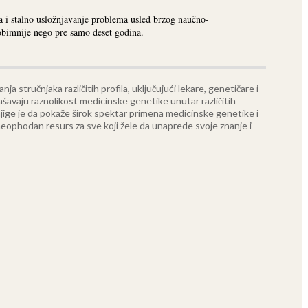
 i stalno usložnjavanje problema usled brzog naučno-
obimnije nego pre samo deset godina.
 stručnjaka različitih profila, uključujući lekare, genetičare i
ašavaju raznolikost medicinske genetike unutar različitih
njige je da pokaže širok spektar primena medicinske genetike i
 neophodan resurs za sve koji žele da unaprede svoje znanje i