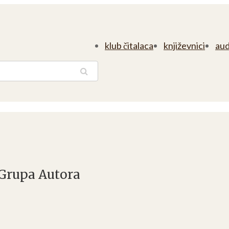
klub čitalaca
književnici
aud
traga
 Grupa Autora