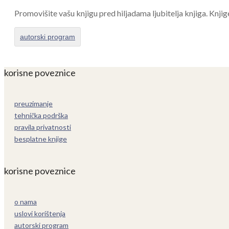
Promovišite vašu knjigu pred hiljadama ljubitelja knjiga. Knjig
autorski program
korisne poveznice
preuzimanje
tehnička podrška
pravila privatnosti
besplatne knjige
korisne poveznice
o nama
uslovi korištenja
autorski program