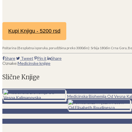
Kupi Knjigu - 5200 rsd
Poštarina (Besplatna isporuka, porudžbina preko 3000din): Srbija 180din Crna Gora, Bo
Share
Tweet
Pin it
Share
Oznake:
Medicinske knjige
Slične Knjige
0
Medicinska Biohemija Od Vesna Ka