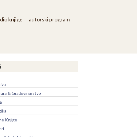
dio knjige
autorski program
i
iva
tura & Građevinarstvo
a
tika
ne Knjige
eri