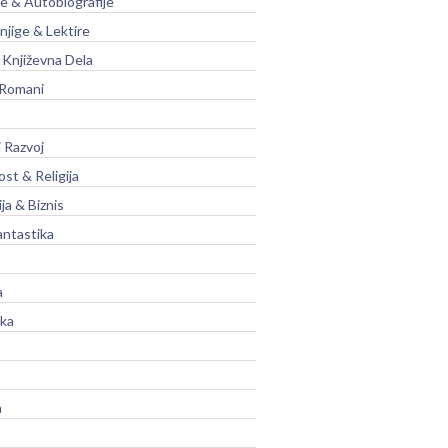
je & Autobiografije
njige & Lektire
Književna Dela
 Romani
 Razvoj
st & Religija
ja & Biznis
antastika
a
ika
a