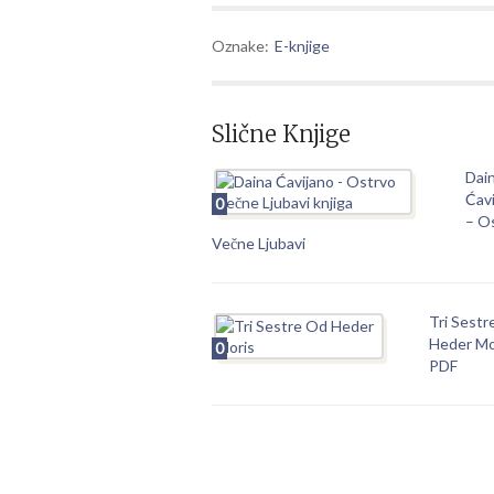
Oznake:
E-knjige
Slične Knjige
Dai
Ćav
0
– O
Večne Ljubavi
Tri Sestr
Heder Mo
0
PDF