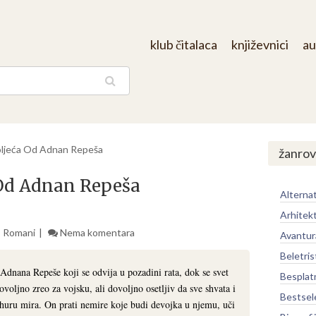
klub čitalaca
književnici
au
aga
oljeća Od Adnan Repeša
žanrov
 Od Adnan Repeša
Alternat
Arhitek
,
Romani
Nema komentara
Avantur
Beletris
dnana Repeše koji se odvija u pozadini rata, dok se svet
Besplat
voljno zreo za vojsku, ali dovoljno osetljiv da sve shvata i
Bestsel
huru mira. On prati nemire koje budi devojka u njemu, uči