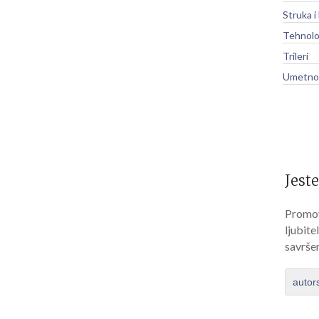
Struka i
Tehnolo
Trileri
Umetnos
Jeste
Promov
ljubite
savrše
autor