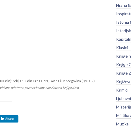
Hrana &
Inspirat
Istorija 
Istorijsk
Kapitaln
Klasici
Knjige 
Knjige O
Knjige Z
000din): Srbija 180din Crna Gora, Bosna i Hercegovina (8,5 EUR),
Književ
održana od strane partner kompanije Korisna Knjiga d.o.o
Krimići 
Ljubavni
Misterij
Mistika 
Share
Muzika