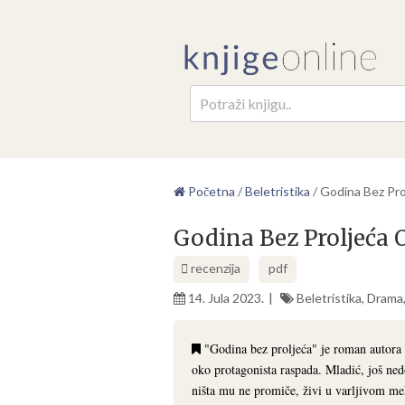
Pretr
Početna
/
Beletristika
/
Godina Bez Pr
Godina Bez Proljeća
recenzija
pdf
14. Jula 2023.
Beletristika
,
Drama
"Godina bez proljeća" je roman autora A
oko protagonista raspada. Mladić, još nedo
ništa mu ne promiče, živi u varljivom me