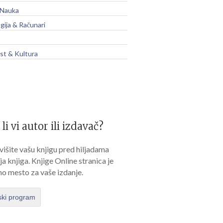
 Nauka
gija & Računari
t & Kultura
 li vi autor ili izdavač?
išite vašu knjigu pred hiljadama
lja knjiga. Knjige Online stranica je
no mesto za vaše izdanje.
ski program