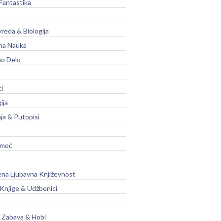
Fantastika
vreda & Biologija
na Nauka
no Delo
ci
ija
ja & Putopisi
moć
na Ljubavna Književnost
 Knjige & Udžbenici
, Zabava & Hobi