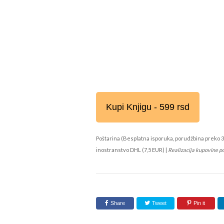
Kupi Knjigu - 599 rsd
Poštarina (Besplatna isporuka, porudžbina preko 3
inostranstvo DHL (7,5 EUR) |
Realizacija kupovine p
Share
Tweet
Pin it