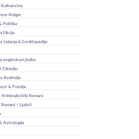
 Kulinarstvo
ivne Knjige
& Politika
a Fikcija
a Izdanja & Enciklopedije
na engleskom jeziku
 Zdravlju
a Roditelje
nost & Poezija
– Kriminalistički Romani
 Romani – Ljubići
a
& Astrologija