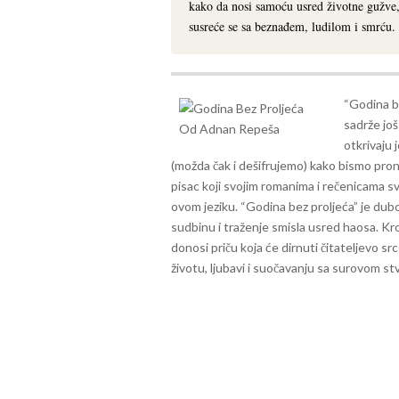
kako da nosi samoću usred životne gužve,
susreće se sa beznađem, ludilom i smrću.
“Godina be
sadrže još
otkrivaju 
(možda čak i dešifrujemo) kako bismo pron
pisac koji svojim romanima i rečenicama sv
ovom jeziku.
“Godina bez proljeća” je dubo
sudbinu i traženje smisla usred haosa. Kr
donosi priču koja će dirnuti čitateljevo src
životu, ljubavi i suočavanju sa surovom st