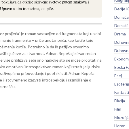
Biografi
 pokušava da otkrije skrivene svetove putem znakova i
 Upravo u tim trenucima, on piše.
Dečije K
Domaća 
Domaći
z proljeća” je roman sastavljen od fragmenata koji u sebi
Drama
 manje fragmente – priče unutar priča, kao kutije koje
Duhovni
još manje kutije. Potrebno je da ih pažljivo otvorimo
Duhovno
ašli ključeve za stvarnost. Adnan Repeša je izvanredan
Ekonomi
e više približava sebi ono najbolje što se može pročitati na
ko emotivan i introspektivan roman koji istražuje ljudsku
Epska F
oz živopisno pripovedanje i poetski stil, Adnan Repeša
Esej
e i istovremeno izazvati introspekciju i razmišljanje o
Ezoterij
varnošću.
Fantast
Fikcija
Film
Filozofij
Horor