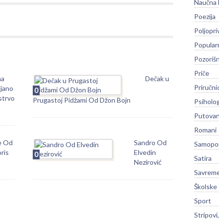
Naučna 
Poezija
Poljopri
Popular
Pozoriš
Priče
na
Dečak u
Priručni
ijano
0
strvo
Prugastoj Pidžami Od Džon Bojn
Psiholog
Putovan
Romani
e Od
Sandro Od
Samopo
ris
Elvedin
0
Satira
Nezirović
Savreme
Školske
Sport
Stripovi