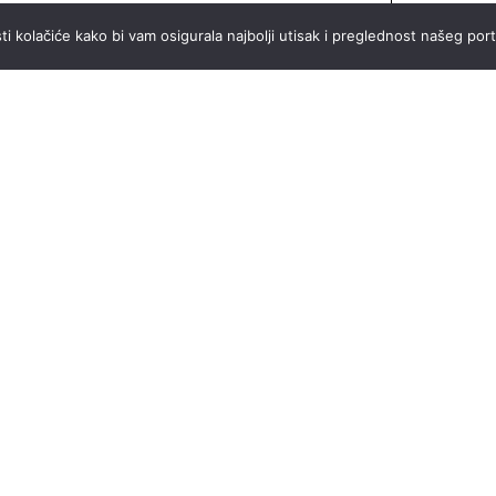
ti kolačiće kako bi vam osigurala najbolji utisak i preglednost našeg port