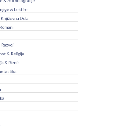
je & Autobiografije
njige & Lektire
Književna Dela
 Romani
 Razvoj
st & Religija
ja & Biznis
antastika
a
ika
a