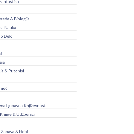
Fantastika
vreda & Biologija
na Nauka
no Delo
ci
ija
ja & Putopisi
moć
na Ljubavna Književnost
 Knjige & Udžbenici
, Zabava & Hobi