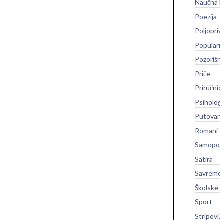
Naučna 
Poezija
Poljopri
Popular
Pozoriš
Priče
Priručni
Psiholog
Putovan
Romani
Samopo
Satira
Savreme
Školske
Sport
Stripovi