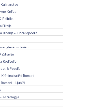
 Kulinarstvo
ivne Knjige
& Politika
a Fikcija
a Izdanja & Enciklopedije
na engleskom jeziku
 Zdravlju
a Roditelje
nost & Poezija
– Kriminalistički Romani
 Romani – Ljubići
a
& Astrologija