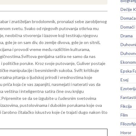
Biografi
Dečije K
Domaća 
rabar i znatiželjan brodolomnik, pronalazi sebe zarobljenog
Domaći
venom svetu. Svako od njegovih putovanja otkriva mu
e, neobična stvorenja i izazove koji testiraju njegovu
Drama
a, gde je on sam div, do zemlje divova, gde je on sitniš,
Duhovni
ijama i provodi vreme među različitim kulturama,
Duhovno
ogičnostima.
Sviftova genijalna satira ne samo da nas
Ekonomi
i političke poruke. Kroz svoje putovanje, Guliver postaje
ičke manipulacije i besmislenih sukoba. Svift kritikuje
Epska F
rzalna pitanja o ljudskoj prirodi i vrednostima koje
Esej
 priča koja će vas zapanjiti, nasmejati i naterati vas da
Ezoterij
a veština i inteligentna satira čine ovu knjigu
Fantast
.
Pripremite se da se izgubite u čudesnim svetovima
a izazovima, pustolovinama i dubokim porukama koje ova
Fikcija
i čarobno čitalačko iskustvo koje će trajati dugo nakon što
Film
Filozofij
Horor