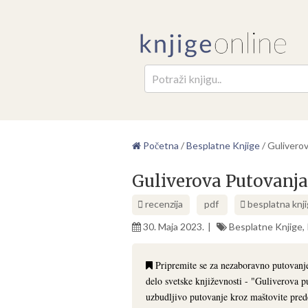
Pretr
Početna
/
Besplatne Knjige
/
Gulivero
Guliverova Putovanja
recenzija
pdf
besplatna knj
30. Maja 2023.
Besplatne Knjige
,
Pripremite se za nezaboravno putovanje
delo svetske književnosti - "Guliverova 
uzbudljivo putovanje kroz maštovite prede