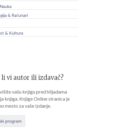
 Nauka
gija & Računari
t & Kultura
 li vi autor ili izdavač?
išite vašu knjigu pred hiljadama
lja knjiga. Knjige Online stranica je
no mesto za vaše izdanje.
ski program