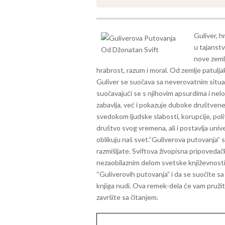
Guliver, h
u tajanst
nove zemlj
hrabrost, razum i moral. Od zemlje patuljak
Guliver se suočava sa neverovatnim situac
suočavajući se s njihovim apsurdima i nel
zabavlja, već i pokazuje duboke društvene 
svedokom ljudske slabosti, korupcije, polit
društvo svog vremena, ali i postavlja unive
oblikuju naš svet.
“Guliverova putovanja” su
razmišljate. Sviftova živopisna pripovedačk
nezaobilaznim delom svetske književnosti
“Guliverovih putovanja” i da se suočite s
knjiga nudi. Ova remek-dela će vam pružit
završite sa čitanjem.