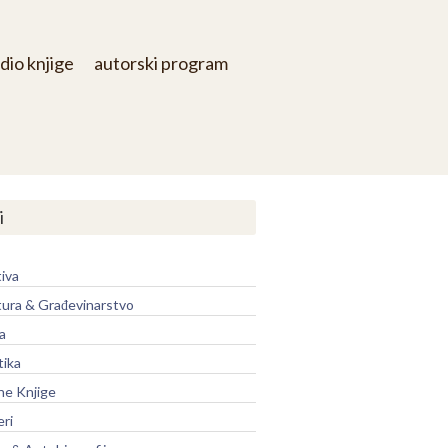
dio knjige
autorski program
i
iva
tura & Građevinarstvo
a
tika
ne Knjige
eri