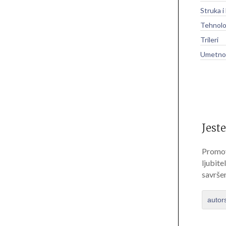
Struka i
Tehnolo
Trileri
Umetnos
Jeste
Promov
ljubite
savrše
autor