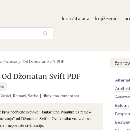
klub čitalaca
književnici
au
aga
va Putovanja Od Džonatan Svift PDF
žanrov
 Od Džonatan Svift PDF
Alternat
iga
Arhitek
Klasici
,
Romani
,
Satira
Nema komentara
Avantur
Beletris
 kroz neobične svetove i fantastične avanture uz remek-
Besplat
putovanja" od Džonatana Svifta. Ova klasika vas vodi na
Bestsel
le i nepoznate civilizacije.