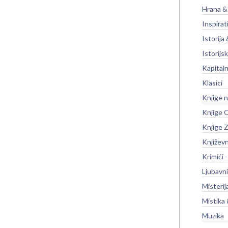
Hrana &
Inspirat
Istorija 
Istorijsk
Kapitaln
Klasici
Knjige 
Knjige O
Knjige Z
Književ
Krimići 
Ljubavni
Misterij
Mistika 
Muzika