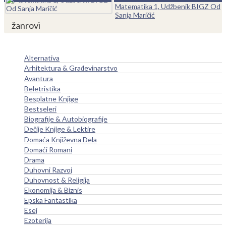
Matematika 1, Udžbenik BIGZ Od
Sanja Maričić
žanrovi
Alternativa
Arhitektura & Građevinarstvo
Avantura
Beletristika
Besplatne Knjige
Bestseleri
Biografije & Autobiografije
Dečije Knjige & Lektire
Domaća Književna Dela
Domaći Romani
Drama
Duhovni Razvoj
Duhovnost & Religija
Ekonomija & Biznis
Epska Fantastika
Esej
Ezoterija