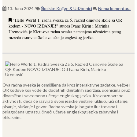
13. Juna 2024.
Školske Knjige & Udžbenici
Nema komentara
"Hello World 1, radna sveska za 5. razred osnovne škole sa QR
kodom - NOVO IZDANJE!" autora Ivane Kirin i Marinka
Uremovića je Klett-ova radna sveska namenjena učenicima petog
razreda osnovne škole za učenje engleskog jezika.
Ova radna sveska je osmišljena da kroz interaktivne zadatke, vežbe i
QR kodove koji vode do dodatnih digitalnih sadržaja, učenicima pruži
dinamično i savremeno učenje engleskog jezika. Kroz raznovrsne
aktivnosti, deca će razvijati svoje jezičke veštine, uključujući čitanje,
pisanje, slušanje i govor. Radna sveska je bogato ilustrovana i
prilagođena uzrastu, čineći učenje engleskog jezika zabavnim i
efikasnim.