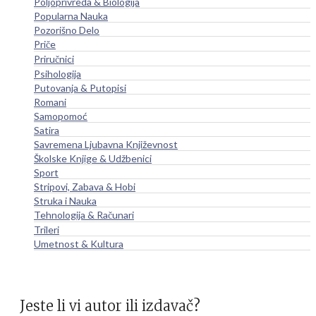
Poljoprivreda & Biologija
Popularna Nauka
Pozorišno Delo
Priče
Priručnici
Psihologija
Putovanja & Putopisi
Romani
Samopomoć
Satira
Savremena Ljubavna Književnost
Školske Knjige & Udžbenici
Sport
Stripovi, Zabava & Hobi
Struka i Nauka
Tehnologija & Računari
Trileri
Umetnost & Kultura
Jeste li vi autor ili izdavač?