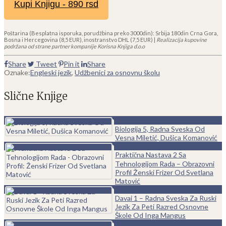
Kupi Knjigu - 890 rsd
Poštarina (Besplatna isporuka, porudžbina preko 3000din): Srbija 180din Crna Gora,
Bosna i Hercegovina (8,5 EUR), inostranstvo DHL (7,5 EUR) |
Realizacija kupovine
podržana od strane partner kompanije Korisna Knjiga d.o.o
Share
Tweet
Pin it
Share
Oznake:
Engleski jezik
,
Udžbenici za osnovnu školu
Slične Knjige
0
Biologija 5, Radna Sveska Od
Vesna Miletić, Dušica Komanović
0
Praktična Nastava 2 Sa
Tehnologijom Rada – Obrazovni
Profil Ženski Frizer Od Svetlana
Matović
0
Davai 1 – Radna Sveska Za Ruski
Jezik Za Peti Razred Osnovne
Škole Od Inga Mangus
0