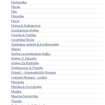
Fantastika
Fikcija
Film
Filozofija
Horor
Hrana & Kulinarstvo
Inspirativne Knjige
Istorija & Politika
Istorijska Fikcija
Kapitalna Izdanja & Enciklopedije
Klasici
Knjige na engleskom jeziku
Knjige O Zdravlju
Knjige Za Roditelje
Književnost & Poezija
Krimići – Kriminalistički Romani
Ljubavni Romani – Ljubići
Misterija
Mistika & Astrologija
Muzika
Naučna Fantastika
Poezija