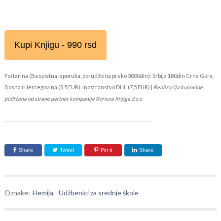
Kupi Knjigu - 990 rsd
Poštarina (Besplatna isporuka, porudžbina preko 3000din): Srbija 180din Crna Gora,
Bosna i Hercegovina (8,5 EUR), inostranstvo DHL (7,5 EUR) |
Realizacija kupovine
podržana od strane partner kompanije Korisna Knjiga d.o.o
Share
Tweet
Pin it
Share
Oznake:
Hemija
,
Udžbenici za srednje škole