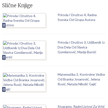
Slične Knjige
Priroda I Društvo 4, Radna
Sveska Od Grupa Autora
0
Priroda I Društvo 3, Udžbenik Iz
Dva Dela Od Slavica
Gomilanović, Marija Bastić
0
Matematika 3, Kontrolne Vežbe
Od Branka Jovanović, Jelena
Rusić, Nataša Nikolić Gajić
0
Stvaramo, Radni Listovi Za Vrtić