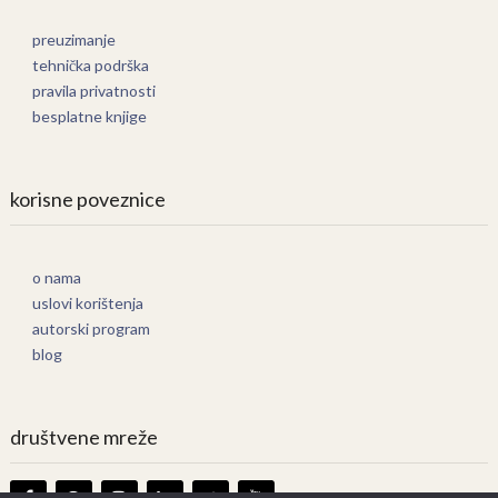
preuzimanje
tehnička podrška
pravila privatnosti
besplatne knjige
korisne poveznice
o nama
uslovi korištenja
autorski program
blog
društvene mreže