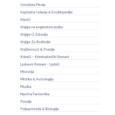
Istorijska Fikcija
Kapitalna Izdanja & Enciklopedije
Klasici
Knjige na engleskom jeziku
Knjige O Zdravlju
Knjige Za Roditelje
Književnost & Poezija
Krimići – Kriminalistički Romani
Ljubavni Romani – Ljubići
Misterija
Mistika & Astrologija
Muzika
Naučna Fantastika
Poezija
Poljoprivreda & Biologija