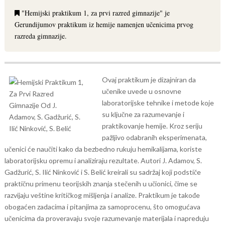
"Hemijski praktikum 1, za prvi razred gimnazije" je
Gerundijumov praktikum iz hemije namenjen učenicima prvog
razreda gimnazije.
Ovaj praktikum je dizajniran da
učenike uvede u osnovne
laboratorijske tehnike i metode koje
su ključne za razumevanje i
praktikovanje hemije. Kroz seriju
pažljivo odabranih eksperimenata,
učenici će naučiti kako da bezbedno rukuju hemikalijama, koriste
laboratorijsku opremu i analiziraju rezultate. Autori J. Adamov, S.
Gadžurić, S. Ilić Ninković i S. Belić kreirali su sadržaj koji podstiče
praktičnu primenu teorijskih znanja stečenih u učionici, čime se
razvijaju veštine kritičkog mišljenja i analize. Praktikum je takođe
obogaćen zadacima i pitanjima za samoprocenu, što omogućava
učenicima da proveravaju svoje razumevanje materijala i napreduju