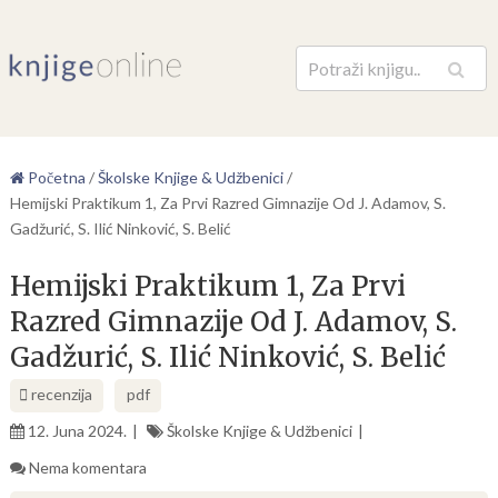
Pretraga
Početna
/
Školske Knjige & Udžbenici
/
Hemijski Praktikum 1, Za Prvi Razred Gimnazije Od J. Adamov, S.
Gadžurić, S. Ilić Ninković, S. Belić
Hemijski Praktikum 1, Za Prvi
Razred Gimnazije Od J. Adamov, S.
Gadžurić, S. Ilić Ninković, S. Belić
recenzija
pdf
12. Juna 2024.
Školske Knjige & Udžbenici
Nema komentara