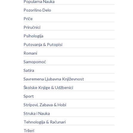
Popularna Nauka
Pozorišno Delo
Priče
Priručnici
Psihologija
Putovanja & Putopisi
Romani
Samopomoć
Satira
Savremena Ljubavna Književnost
Školske Knjige & Udžbenici
Sport
Stripovi, Zabava & Hobi
Struka i Nauka
Tehnologija & Računari
Trileri