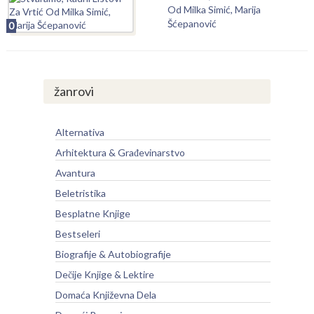
Od Milka Simić, Marija
Šćepanović
0
žanrovi
Alternativa
Arhitektura & Građevinarstvo
Avantura
Beletristika
Besplatne Knjige
Bestseleri
Biografije & Autobiografije
Dečije Knjige & Lektire
Domaća Književna Dela