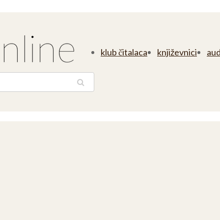
klub čitalaca
književnici
aud
traga