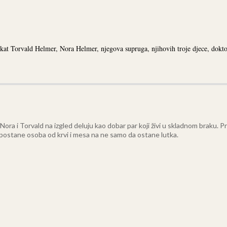
vokat Torvald Helmer, Nora Helmer, njegova supruga, njihovih troje djece, dok
ra i Torvald na izgled deluju kao dobar par koji živi u skladnom braku. Pri
 postane osoba od krvi i mesa na ne samo da ostane lutka.